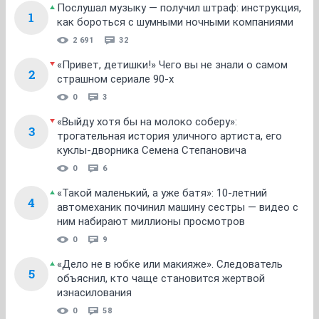
Послушал музыку — получил штраф: инструкция,
1
как бороться с шумными ночными компаниями
2 691
32
«Привет, детишки!» Чего вы не знали о самом
2
страшном сериале 90-х
0
3
«Выйду хотя бы на молоко соберу»:
3
трогательная история уличного артиста, его
куклы-дворника Семена Степановича
0
6
«Такой маленький, а уже батя»: 10-летний
4
автомеханик починил машину сестры — видео с
ним набирают миллионы просмотров
0
9
«Дело не в юбке или макияже». Следователь
5
объяснил, кто чаще становится жертвой
изнасилования
0
58