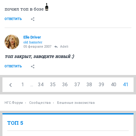
почил топ в бозе
ОТВЕТИТЬ
Elle Driver
old hamster
05 февраля 2007
Adeli
топ закрыт, заводите новый :)
ОТВЕТИТЬ
1
...
34
35
36
37
38
39
40
41
НГС.Форум
Сообщества
Бешеные знакомства
ТОП 5