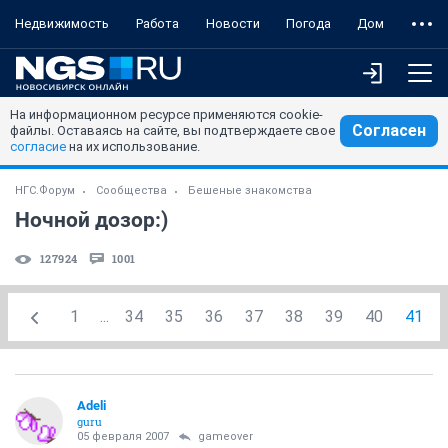
Недвижимость
Работа
Новости
Погода
Дом
На информационном ресурсе применяются cookie-
Согласен
файлы. Оставаясь на сайте, вы подтверждаете свое
согласие
на их использование.
НГС.Форум
Сообщества
Бешеные знакомства
Ночной дозор:)
127924
1001
1
...
34
35
36
37
38
39
40
41
Adeli
guru
05 февраля 2007
gameover