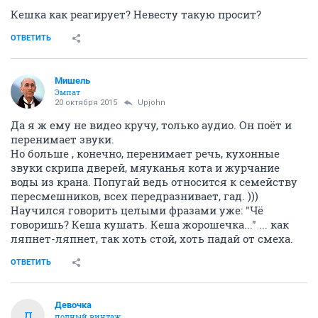
Кешка как реагирует? Невесту такую просит?
ОТВЕТИТЬ
Мишель
Эмпат
20 октября 2015
Upjohn
Да я ж ему не видео кручу, только аудио. Он поёт и
перенимает звуки.
Но больше , конечно, перенимает речь, кухонные
звуки скрипа дверей, мяуканья кота и журчание
воды из крана. Попугай ведь относится к семейству
пересмешников, всех передразнивает, гад. )))
Научился говорить целыми фразами уже: "Чё
говоришь? Кеша кушать. Кеша жорошечка..." ... как
ляпнет-ляпнет, так хоть стой, хоть падай от смеха.
ОТВЕТИТЬ
Девочка
Д
полный винтаж