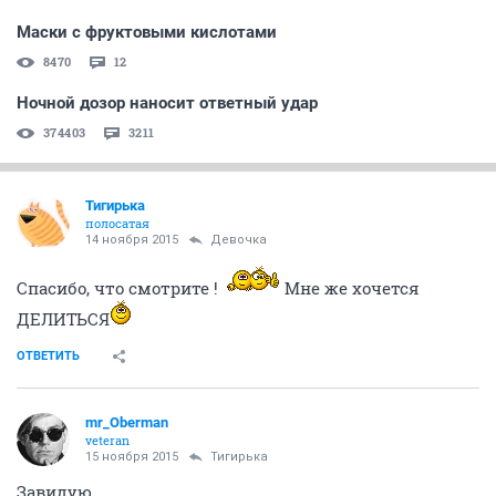
Маски с фруктовыми кислотами
8470
12
Ночной дозор наносит ответный удар
374403
3211
Тигирька
полосатая
14 ноября 2015
Девочка
Спасибо, что смотрите !
Мне же хочется
ДЕЛИТЬСЯ
ОТВЕТИТЬ
mr_Oberman
veteran
15 ноября 2015
Тигирька
Завидую.