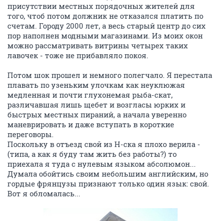
присутствии местных порядочных жителей для
того, чтоб потом должник не отказался платить по
счетам. Городу 2000 лет, а весь старый центр до сих
пор наполнен модными магазинами. Из моих окон
можно рассматривать витрины четырех таких
лавочек - тоже не прибавляло покоя.
Потом шок прошел и немного полегчало. Я перестала
плавать по узеньким улочкам как неуклюжая
медленная и почти глухонемая рыба-скат,
различавшая лишь щебет и возгласы юрких и
быстрых местных пираний, а начала уверенно
маневрировать и даже вступать в короткие
переговоры.
Поскольку в отъезд свой из Н-ска я плохо верила -
(типа, а как я буду там жить без работы?) то
приехала я туда с нулевым языком абсолюмон...
Думала обойтись своим небольшим английским, но
гордые фрянцузы признают только один язык: свой.
Вот я обломалась...