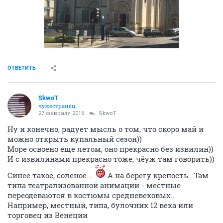
ОТВЕТИТЬ
SkwоT
чужестранец
27 февраля 2016
SkwоT
Ну и конечно, радует мысль о том, что скоро май и
можно открыть купальный сезон))
Море освоено еще летом, оно прекрасно без извилин))
И с извилинами прекрасно тоже, чёуж там говорить))
Синее такое, соленое...
А на берегу крепость.. Там
типа театрализованной анимации - местные
переодеваются в костюмы средневековых..
Например, местный, типа, булочник 12 века или
торговец из Венеции