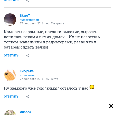
ОТВЕТИТЬ
SkwоT
чужестранец
27 февраля 2016
Тигирька
Комнаты огромные, потолки высокие, сырость
копилась веками в этих домах... Их не нагреешь
толком маленькими радиаторами, разве что у
батареи сидеть вечно(
ОТВЕТИТЬ
Тигирька
полосатая
27 февраля 2016
SkwоT
Ну немного уже той "зимы" осталось у вас
ОТВЕТИТЬ
Инэсса