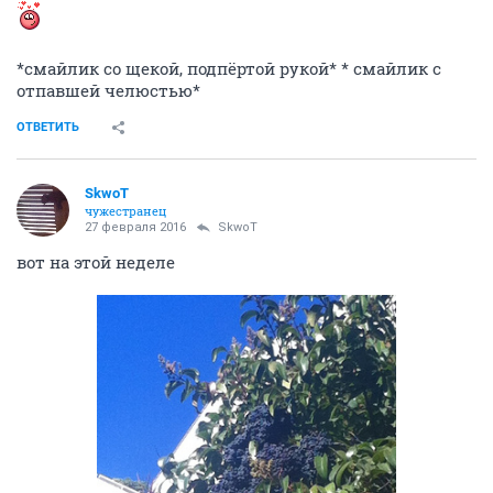
*смайлик со щекой, подпёртой рукой* * смайлик с
отпавшей челюстью*
ОТВЕТИТЬ
SkwоT
чужестранец
27 февраля 2016
SkwоT
вот на этой неделе