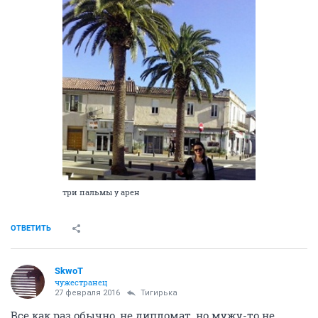
три пальмы у арен
ОТВЕТИТЬ
SkwоT
чужестранец
27 февраля 2016
Тигирька
Все как раз обычно, не дипломат, но мужу-то не