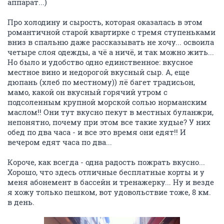
аппарат...)
Про холодину и сырость, которая оказалась в этом
романтичной старой квартирке с тремя ступеньками
вниз в спальню даже рассказывать не хочу... освоила
четыре слоя одежды, а чё а ничё, и так можно жить...
Но было и удобство одно единственное: вкусное
местное вино и недорогой вкусный сыр. А, еще
дюпань (хлеб по местному)) лё багет традисьон,
мамо, какой он вкусный горячий утром с
подсоленным крупной морской солью норманским
маслом!! Они тут вкусно пекут в местных буланжри,
непонятно, почему при этом все такие худые? У них
обед по два часа - и все это время они едят!! И
вечером едят часа по два...
Короче, как всегда - одна радость пожрать вкусно...
Хорошо, что здесь отличные бесплатные корты и у
меня абонемент в бассейн и тренажерку... Ну и везде
я хожу только пешком, вот удовольствие тоже, 8 км.
в день.