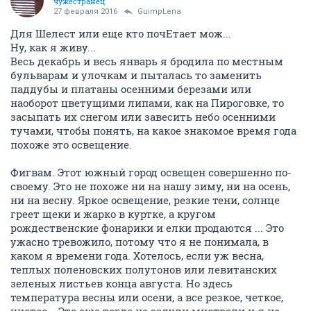
чужестранец
27 февраля 2016
GuimpLena
Для Шелест или еще кто почЕтает мож...
Ну, как я живу...
Весь декабрь и весь январь я бродила по местным
бульварам и улочкам и пыталась то заменить
паддубы и платаны осенними березами или
наоборот цветущими липами, как на Пироговке, то
засыпать их снегом или завесить небо осенними
тучами, чтобы понять, на какое знакомое время года
похоже это освещение.
Фигвам. Этот южный город освещен совершенно по-
своему. Это не похоже ни на нашу зиму, ни на осень,
ни на весну. Яркое освещение, резкие тени, солнце
греет щеки и жарко в куртке, а кругом
рождественские фонарики и елки продаются ... Это
ужасно тревожило, потому что я не понимала, в
каком я времени года. Хотелось, если уж весна,
теплых поленовских полутонов или левитанских
зеленых листьев конца августа. Но здесь
температура весны или осени, а все резкое, четкое,