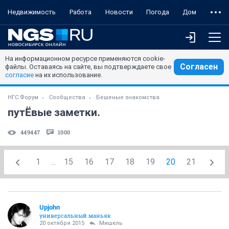
Недвижимость
Работа
Новости
Погода
Дом
На информационном ресурсе применяются cookie-
Согласен
файлы. Оставаясь на сайте, вы подтверждаете свое
согласие
на их использование.
НГС.Форум
Сообщества
Бешеные знакомства
путЁвые заметки.
449447
1000
1
...
15
16
17
18
19
20
21
Upjohn
универсальный маньяк
20 октября 2015
Мишель