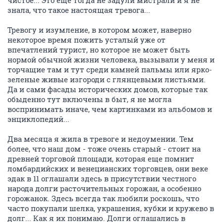
чистое... Это еще тогда не задули мистрали и я не
знала, что такое настоящая тревога...
Тревогу и изумление, в котором может, наверно
некоторое время пожить усталый уже от
впечатлений турист, но которое не может быть
нормой обычной жизни человека, вызывали у меня и
торчащие там и тут среди камней пальмы или ярко-
зеленые живые изгороди с глянцевыми листьями.
Да и сами фасады исторических домов, которые так
обыденно тут включены в быт, я не могла
воспринимать иначе, чем картинками из альбомов и
энциклопедий...
Два месяца я жила в тревоге и недоумении. Тем
более, что наш дом - тоже очень старый - стоит на
древней торговой площади, которая еще помнит
ломбардийских и венецианских торговцев, они веке
эдак в 11 оглашали здесь в присутствии честного
народа долги расточительных горожан, а особенно
горожанок. Здесь всегда так любили роскошь, что
часто покупали шелка, украшения, кубки и кружево в
долг... Как я их понимаю. Долги оглашались в