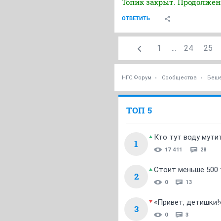
Топик закрыт. Продолже
ОТВЕТИТЬ
1
...
24
25
НГС.Форум
Сообщества
Беше
ТОП 5
Кто тут воду мути
1
17 411
28
Стоит меньше 500 т
2
0
13
«Привет, детишки!
3
0
3