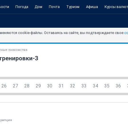
вости
Погода
Дом
Почта
Туризм
Афиша
Курсы валю
меняются cookie-файлы. Оставаясь на сайте, вы подтверждаете свое
с
ные знакомства
тренировки-3
26
27
28
29
30
31
32
33
34
35
36
зумпция