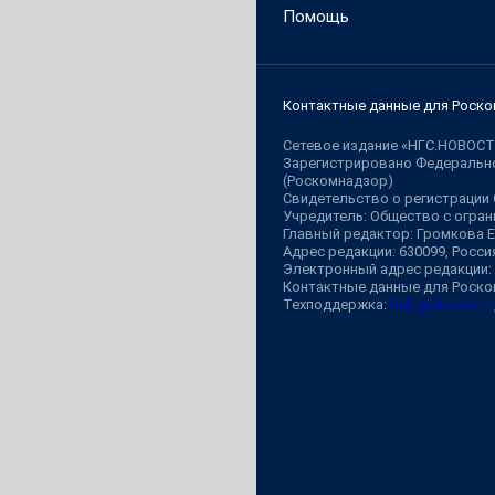
Помощь
Контактные данные для Роско
Сетевое издание «НГС.НОВОСТ
Зарегистрировано Федерально
(Роскомнадзор)
Свидетельство о регистрации
Учредитель: Общество с огр
Главный редактор: Громкова 
Адрес редакции: 630099, Россия,
Электронный адрес редакции:
Контактные данные для Роско
Техподдержка:
help@shkulev.ru