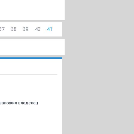
37
38
39
40
41
о заложил владелец