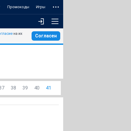
т
Промокоды
Игры
огласие
на их
Согласен
37
38
39
40
41