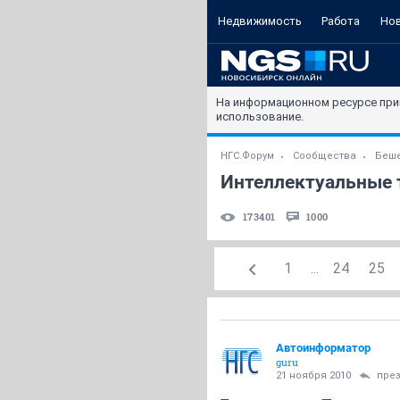
Недвижимость
Работа
Но
На информационном ресурсе при
использование.
НГС.Форум
Сообщества
Беше
Интеллектуальные 
173401
1000
1
...
24
25
Автоинформатор
guru
21 ноября 2010
пре