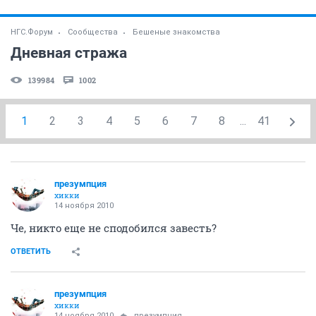
НГС.Форум
Сообщества
Бешеные знакомства
Дневная стража
139984
1002
1
2
3
4
5
6
7
8
...
41
презумпция
хикки
14 ноября 2010
Че, никто еще не сподобился завесть?
ОТВЕТИТЬ
презумпция
хикки
14 ноября 2010
презумпция