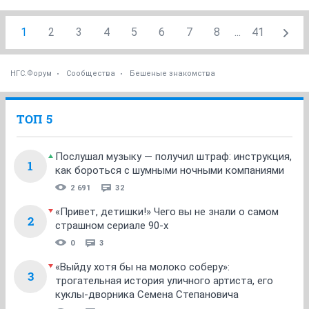
1
2
3
4
5
6
7
8
...
41
НГС.Форум
Сообщества
Бешеные знакомства
ТОП 5
Послушал музыку — получил штраф: инструкция,
1
как бороться с шумными ночными компаниями
2 691
32
«Привет, детишки!» Чего вы не знали о самом
2
страшном сериале 90-х
0
3
«Выйду хотя бы на молоко соберу»:
3
трогательная история уличного артиста, его
куклы-дворника Семена Степановича