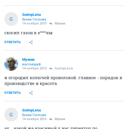
GuimpLena
G
Белая Госпожа
14 ноября 2010
Мужик
скосил газон к е***ям
ОТВЕТИТЬ
Мужик
настоящий
14 ноября 2010
GuimpLena
и огородил колючей проволокой. главное - порядок в
производстве и красота.
ОТВЕТИТЬ
GuimpLena
G
Белая Госпожа
14 ноября 2010
Мужик
ах... какой же красивый у нас директор по