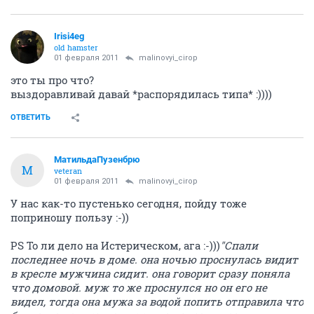
Irisi4eg
old hamster
01 февраля 2011
malinovyi_cirop
это ты про что?
выздоравливай давай *распорядилась типа* :))))
ОТВЕТИТЬ
МатильдаПузенбрю
М
veteran
01 февраля 2011
malinovyi_cirop
У нас как-то пустенько сегодня, пойду тоже
поприношу пользу :-))
PS То ли дело на Истерическом, ага :-)))
"Спали
последнее ночь в доме. она ночью проснулась видит
в кресле мужчина сидит. она говорит сразу поняла
что домовой. муж то же проснулся но он его не
видел, тогда она мужа за водой попить отправила что