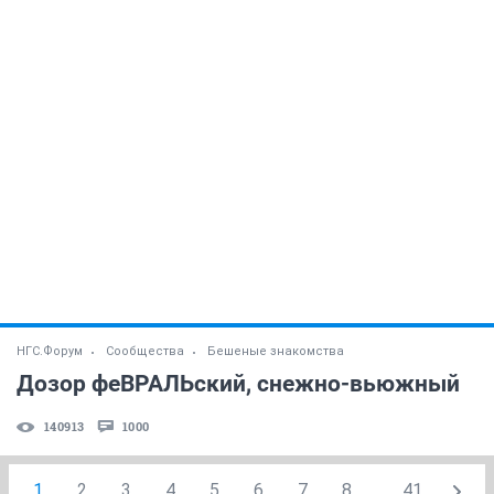
НГС.Форум
Сообщества
Бешеные знакомства
Дозор феВРАЛЬский, снежно-вьюжный
140913
1000
1
2
3
4
5
6
7
8
...
41