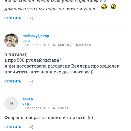
бы не мешал. когда муж ушел спрашивает у
домового что ему надо. он встал и ушел."
ОТВЕТИТЬ
malinovyi_cirop
guru
01 февраля 2011
МатильдаПузенбрю
я читала))
а про 500 рублей читала?
я им посоветовала рассказик Веллера про кошелек
прочитать. а то недалеко до такого же))
ОТВЕТИТЬ
вечер
В
v.i.p.
01 февраля 2011
SkwоT
Февраль! набрать чернил и плакать..(с)
ОТВЕТИТЬ