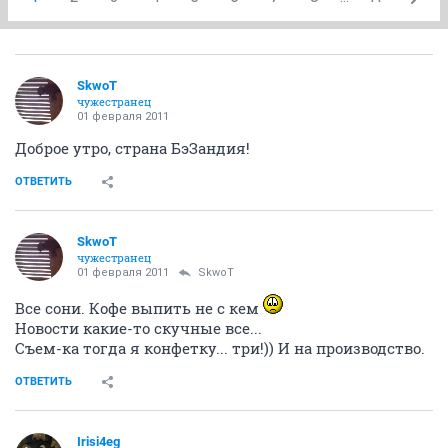
SkwоT
чужестранец
01 февраля 2011
Доброе утро, страна БэЗандия!
ОТВЕТИТЬ
SkwоT
чужестранец
01 февраля 2011
SkwоT
Все сони. Кофе выпить не с кем
Новости какие-то скучные все...
Съем-ка тогда я конфетку... три!)) И на производство.
ОТВЕТИТЬ
Irisi4eg