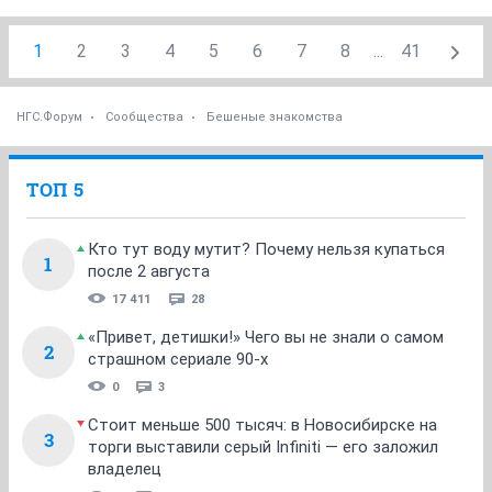
1
2
3
4
5
6
7
8
...
41
НГС.Форум
Сообщества
Бешеные знакомства
ТОП 5
Кто тут воду мутит? Почему нельзя купаться
1
после 2 августа
17 411
28
«Привет, детишки!» Чего вы не знали о самом
2
страшном сериале 90-х
0
3
Стоит меньше 500 тысяч: в Новосибирске на
3
торги выставили серый Infiniti — его заложил
владелец