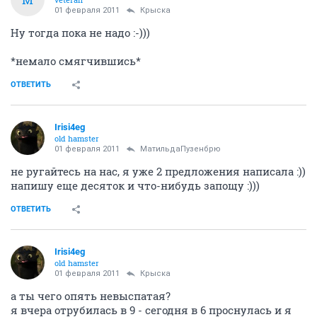
01 февраля 2011
Крыска
Ну тогда пока не надо :-)))
*немало смягчившись*
ОТВЕТИТЬ
Irisi4eg
old hamster
01 февраля 2011
МатильдаПузенбрю
не ругайтесь на нас, я уже 2 предложения написала :))
напишу еще десяток и что-нибудь запощу :)))
ОТВЕТИТЬ
Irisi4eg
old hamster
01 февраля 2011
Крыска
а ты чего опять невыспатая?
я вчера отрубилась в 9 - сегодня в 6 проснулась и я