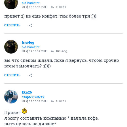
old hamster
01 февраля 2011
SkwоT
привет :)) не ешь конфет, тем более три :)))
ОТВЕТИТЬ
Irisi4eg
old hamster
01 февраля 2011
Irisi4eg
вы что спецом ждали, пока я вернусь, чтобы срочно
всем замолчать? :)))))
ОТВЕТИТЬ
Eka26
старый хомяк
01 февраля 2011
SkwоT
Привет
я могу составить компанию * налила кофе,
вытянулась на диване*