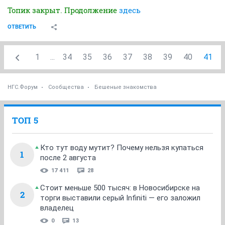
Топик закрыт. Продолжение
здесь
ОТВЕТИТЬ
1
...
34
35
36
37
38
39
40
41
НГС.Форум
Сообщества
Бешеные знакомства
ТОП 5
Кто тут воду мутит? Почему нельзя купаться
1
после 2 августа
17 411
28
Стоит меньше 500 тысяч: в Новосибирске на
2
торги выставили серый Infiniti — его заложил
владелец
0
13