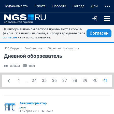
Недвижимость
Работа
Новости
Погода
Дом
На информационном ресурсе применяются cookie-
Согласен
файлы. Оставаясь на сайте, вы подтверждаете свое
согласие
на их использование.
НГС.Форум
Сообщества
Бешеные знакомства
Дневной оборзеватель
260663
1000
1
...
34
35
36
37
38
39
40
41
Автоинформатор
guru
17 марта 2011
doka