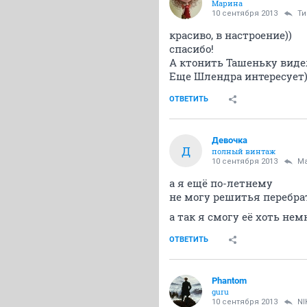
Марина
10 сентября 2013
Ти
красиво, в настроение))
спасибо!
А ктонить Ташеньку виде
Еще Шлендра интересует)
ОТВЕТИТЬ
Девочка
Д
полный винтаж
10 сентября 2013
Ma
а я ещё по-летнему
не могу решитья перебрат
а так я смогу её хоть нем
ОТВЕТИТЬ
Phantom
guru
10 сентября 2013
NI