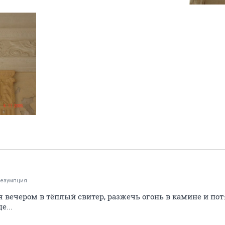
езумпция
я вечером в тёплый свитер, разжечь огонь в камине и по
е...