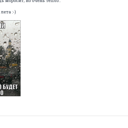
ь моросит, но очень тепло..
лета :-)