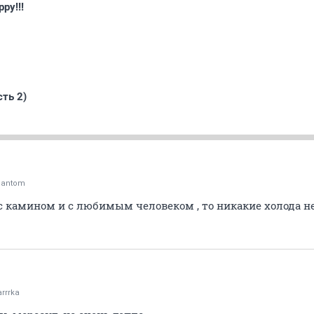
py!!!
ть 2)
hantom
 камином и с любимым человеком , то никакие холода не
rrrka