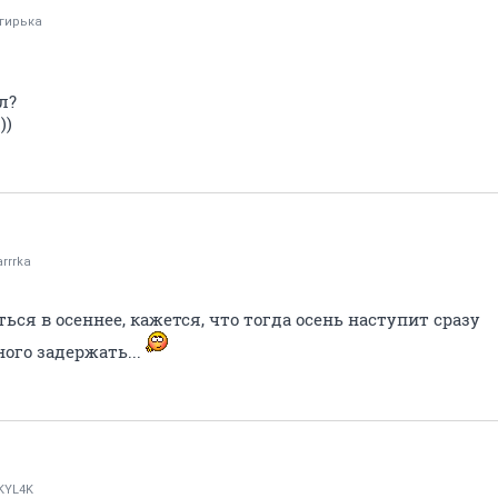
гирька
л?
))
rrrka
ься в осеннее, кажется, что тогда осень наступит сразу
ного задержать...
KYL4K