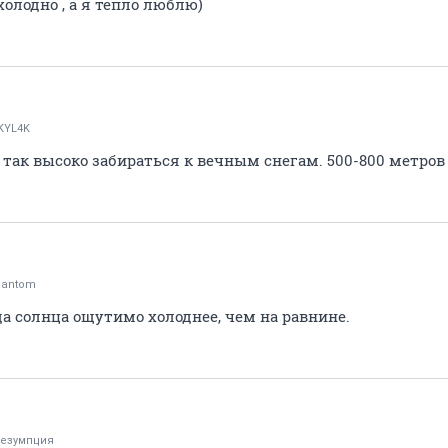
 холодно , а я тепло люблю)
KYL4K
 так высоко забираться к вечным снегам. 500-800 метров
hantom
ода солнца ощутимо холоднее, чем на равнине.
езумпция