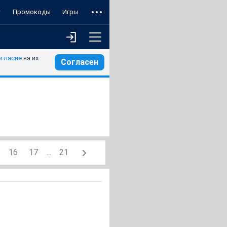
т
Промокоды
Игры
огласие
на их
Согласен
16
17
...
21