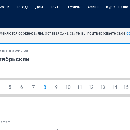
вости
Погода
Дом
Почта
Туризм
Афиша
Курсы валю
меняются cookie-файлы. Оставаясь на сайте, вы подтверждаете свое
с
ные знакомства
нтябрьский
5
6
7
8
9
10
11
12
13
14
15
hantom