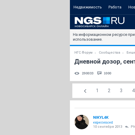
Недвижимость
Работа
Но
На информационном ресурсе при
использование.
НГС.Форум
Сообщества
Беше
Дневной дозор, се
290033
1000
1
2
3
4
NIKYL4K
experienced
10 сентября 2013
P