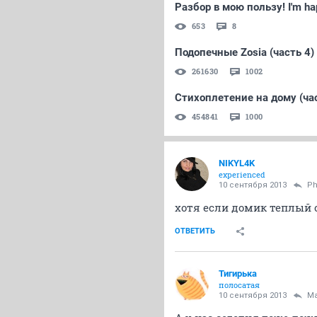
Разбор в мою пользу! I'm hap
653
8
Подопечные Zosia (часть 4)
261630
1002
Стихоплетение на дому (час
454841
1000
NIKYL4K
experienced
10 сентября 2013
P
хотя если домик теплый с
ОТВЕТИТЬ
Тигирька
полосатая
10 сентября 2013
Ma