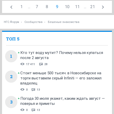
1
...
7
8
9
10
11
...
21
НГС.Форум
Сообщества
Бешеные знакомства
ТОП 5
Кто тут воду мутит? Почему нельзя купаться
1
после 2 августа
17 411
28
Стоит меньше 500 тысяч: в Новосибирске на
2
торги выставили серый Infiniti — его заложил
владелец
0
13
Погода 30 июля укажет, каким ждать август —
3
поверья и приметы
0
13