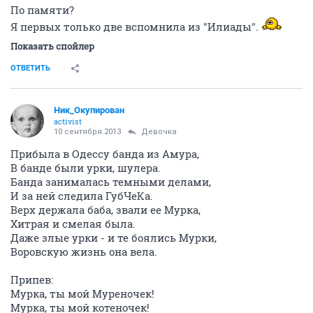
По памяти?
Я первых только две вспомнила из "Илиады".
Показать спойлер
ОТВЕТИТЬ
Ник_Окупирован
activist
10 сентября 2013
Девочка
Прибыла в Одессу банда из Амура,
В банде были урки, шулера.
Банда занималась темными делами,
И за ней следила ГубЧеКа.
Верх держала баба, звали ее Мурка,
Хитрая и смелая была.
Даже злые урки - и те боялись Мурки,
Воровскую жизнь она вела.
Припев:
Мурка, ты мой Муреночек!
Мурка, ты мой котеночек!