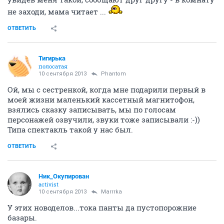
не заходи, мама читает ...
ОТВЕТИТЬ
Тигирька
полосатая
10 сентября 2013
Phantom
Ой, мы с сестренкой, когда мне подарили первый в
моей жизни маленький кассетный магнитофон,
взялись сказку записывать, мы по голосам
персонажей озвучили, звуки тоже записывали :-))
Типа спектакль такой у нас был.
ОТВЕТИТЬ
Ник_Окупирован
activist
10 сентября 2013
Marrrka
У этих новоделов...тока панты да пустопорожние
базары.