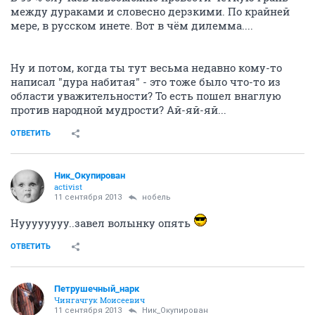
между дураками и словесно дерзкими. По крайней
мере, в русском инете. Вот в чём дилемма....
Ну и потом, когда ты тут весьма недавно кому-то
написал "дура набитая" - это тоже было что-то из
области уважительности? То есть пошел внаглую
против народной мудрости? Ай-яй-яй...
ОТВЕТИТЬ
Ник_Окупирован
activist
11 сентября 2013
нобель
Нуууууууу..завел волынку опять
ОТВЕТИТЬ
Петрушечный_нарк
Чингачгук Моисеевич
11 сентября 2013
Ник_Окупирован