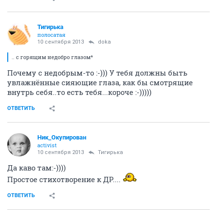
Тигирька
полосатая
10 сентября 2013
doka
.. с горящим недобро глазом*
Почему с недобрым-то :-))) У тебя должны быть
увлажнённые сияющие глаза, как бы смотрящие
внутрь себя..то есть тебя...короче :-)))))
ОТВЕТИТЬ
Ник_Окупирован
activist
10 сентября 2013
Тигирька
Да каво там:-))))
Простое стихотворение к ДР....
ОТВЕТИТЬ