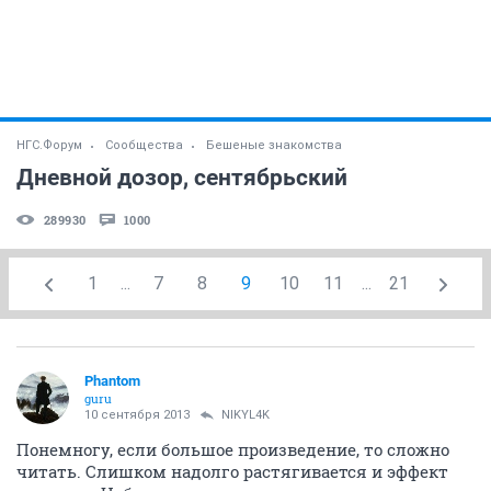
НГС.Форум
Сообщества
Бешеные знакомства
Дневной дозор, сентябрьский
289930
1000
1
...
7
8
9
10
11
...
21
Phantom
guru
10 сентября 2013
NIKYL4K
Понемногу, если большое произведение, то сложно
читать. Слишком надолго растягивается и эффект