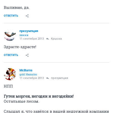
Выпиваю, да.
ОТВЕТИТЬ
презумпция
хикки
11 сентября 2013
Крыска
Здрасте-здрасте!
ОТВЕТИТЬ
McBurns
gold Няmster
11 сентября 2013
презумпция
НПП
Гутен морген, негодяи и негодяйки!
Остальные лесом.
Слышал я, что завёлся в вашей недружной компании