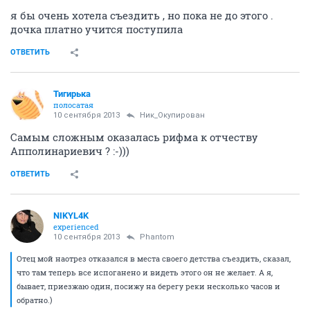
я бы очень хотела съездить , но пока не до этого .
дочка платно учится поступила
ОТВЕТИТЬ
Тигирька
полосатая
10 сентября 2013
Ник_Окупирован
Самым сложным оказалась рифма к отчеству
Апполинариевич ? :-)))
ОТВЕТИТЬ
NIKYL4K
experienced
10 сентября 2013
Phantom
Отец мой наотрез отказался в места своего детства съездить, сказал,
что там теперь все испоганено и видеть этого он не желает. А я,
бывает, приезжаю один, посижу на берегу реки несколько часов и
обратно.)