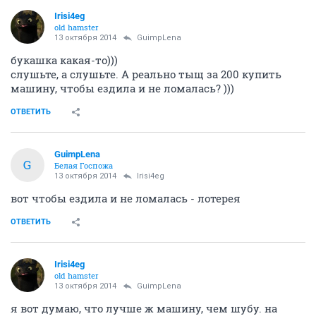
Irisi4eg
old hamster
13 октября 2014
GuimpLena
букашка какая-то)))
слушьте, а слушьте. А реально тыщ за 200 купить
машину, чтобы ездила и не ломалась? )))
ОТВЕТИТЬ
GuimpLena
G
Белая Госпожа
13 октября 2014
Irisi4eg
вот чтобы ездила и не ломалась - лотерея
ОТВЕТИТЬ
Irisi4eg
old hamster
13 октября 2014
GuimpLena
я вот думаю, что лучше ж машину, чем шубу. на