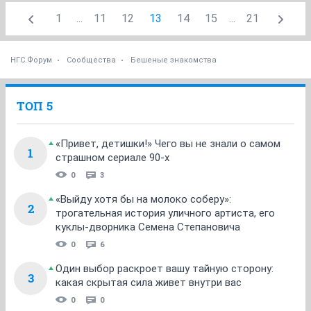
1
...
11
12
13
14
15
...
21
НГС.Форум
Сообщества
Бешеные знакомства
ТОП 5
«Привет, детишки!» Чего вы не знали о самом
1
страшном сериале 90-х
0
3
«Выйду хотя бы на молоко соберу»:
2
трогательная история уличного артиста, его
куклы-дворника Семена Степановича
0
6
Один выбор раскроет вашу тайную сторону:
3
какая скрытая сила живет внутри вас
0
0