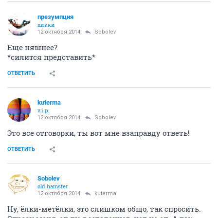
презумпция
хикки
12 октября 2014
Sobolev
Еще няшнее?
*силится представить*
ОТВЕТИТЬ
kuterma
v.i.p.
12 октября 2014
Sobolev
Это все отговорки, ты вот мне взаправду ответь!
ОТВЕТИТЬ
Sobolev
old hamster
12 октября 2014
kuterma
Ну, ёлки-метёлки, это слишком общо, так спросить.