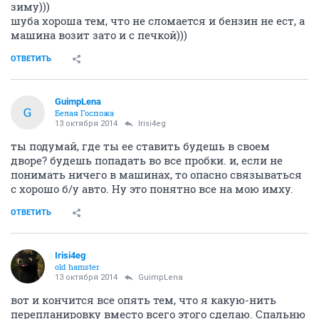
зиму)))
шуба хороша тем, что не сломается и бензин не ест, а
машина возит зато и с печкой)))
ОТВЕТИТЬ
GuimpLena
G
Белая Госпожа
13 октября 2014
Irisi4eg
ты подумай, где ты ее ставить будешь в своем
дворе? будешь попадать во все пробки. и, если не
понимать ничего в машинах, то опасно связываться
с хорошо б/у авто. Ну это понятно все на мою имху.
ОТВЕТИТЬ
Irisi4eg
old hamster
13 октября 2014
GuimpLena
вот и кончится все опять тем, что я какую-нить
перепланировку вместо всего этого сделаю. Спальню