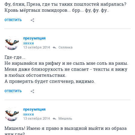
Фу, блин, Преза, где ты таких пошлостей набралась?
Кровь мёртвых помидоров... брр... фу, фу. фу..
ОТВЕТИТЬ
презумпция
хикки
13 октября 2014
Сeлянка
Где-где...
Не нарывайся на рифму и не сыпь мне соль на раны.
Меня даже близорукость не спасает - тексты я вижу
в любых обстоятельствах.
А проверять будет спелчекер, видимо.
ОТВЕТИТЬ
презумпция
хикки
13 октября 2014
Мишель
Мишель! Имею я право в выходной выйти из образа
или где?