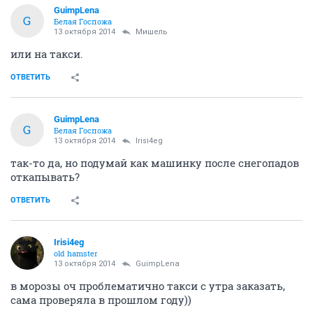
GuimpLena
G
Белая Госпожа
13 октября 2014
Мишель
или на такси.
ОТВЕТИТЬ
GuimpLena
G
Белая Госпожа
13 октября 2014
Irisi4eg
так-то да, но подумай как машинку после снегопадов
откапывать?
ОТВЕТИТЬ
Irisi4eg
old hamster
13 октября 2014
GuimpLena
в морозы оч проблематично такси с утра заказать,
сама проверяла в прошлом году))