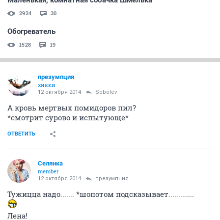
Маленькая, комнатная собачка Шмелька
2924
30
Обогреватель
1528
19
презумпция
хикки
12 октября 2014
Sobolev
А кровь мертвых помидоров пил?
*смотрит сурово и испытующе*
ОТВЕТИТЬ
Сeлянка
member
12 октября 2014
презумпция
Тужицца надо....... *шопотом подсказывает.............
Лена!