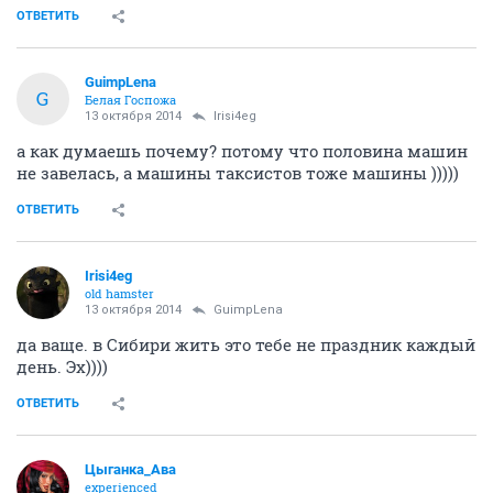
ОТВЕТИТЬ
GuimpLena
G
Белая Госпожа
13 октября 2014
Irisi4eg
а как думаешь почему? потому что половина машин
не завелась, а машины таксистов тоже машины )))))
ОТВЕТИТЬ
Irisi4eg
old hamster
13 октября 2014
GuimpLena
да ваще. в Сибири жить это тебе не праздник каждый
день. Эх))))
ОТВЕТИТЬ
Цыганка_Ава
experienced