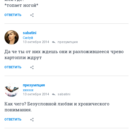
*топает ногой*
ОТВЕТИТЬ
sabatini
Сибуй
13 октября 2014
презумпция
Да че ты от них ждешь они и разложившееся чрево
картопли ждрут
ОТВЕТИТЬ
презумпция
хикки
13 октября 2014
sabatini
Как чего? Безусловной любви и хронического
понимания.
ОТВЕТИТЬ