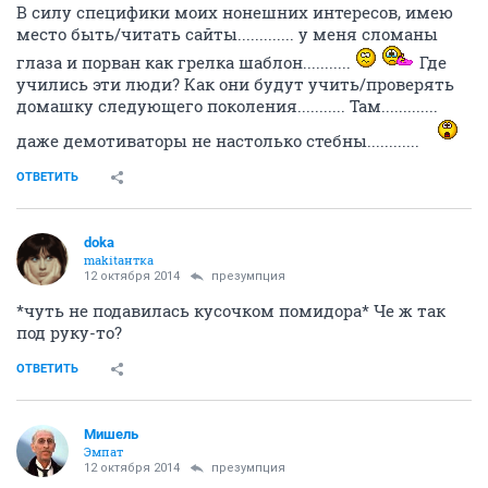
В силу специфики моих нонешних интересов, имею
место быть/читать сайты............. у меня сломаны
глаза и порван как грелка шаблон...........
Где
учились эти люди? Как они будут учить/проверять
домашку следующего поколения........... Там.............
даже демотиваторы не настолько стебны............
ОТВЕТИТЬ
doka
makitaнтка
12 октября 2014
презумпция
*чуть не подавилась кусочком помидора* Че ж так
под руку-то?
ОТВЕТИТЬ
Мишель
Эмпат
12 октября 2014
презумпция