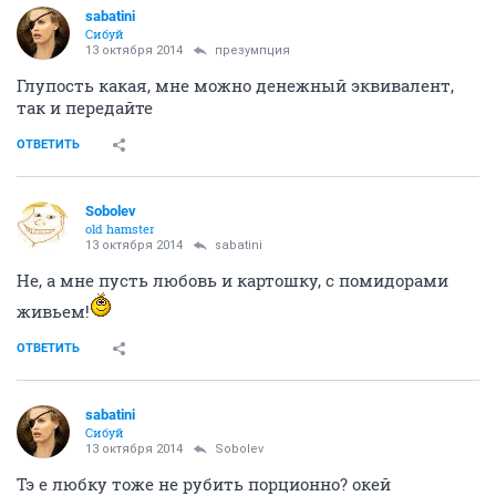
sabatini
Сибуй
13 октября 2014
презумпция
Глупость какая, мне можно денежный эквивалент,
так и передайте
ОТВЕТИТЬ
Sobolev
old hamster
13 октября 2014
sabatini
Не, а мне пусть любовь и картошку, с помидорами
живьем!
ОТВЕТИТЬ
sabatini
Сибуй
13 октября 2014
Sobolev
Тэ е любку тоже не рубить порционно? окей