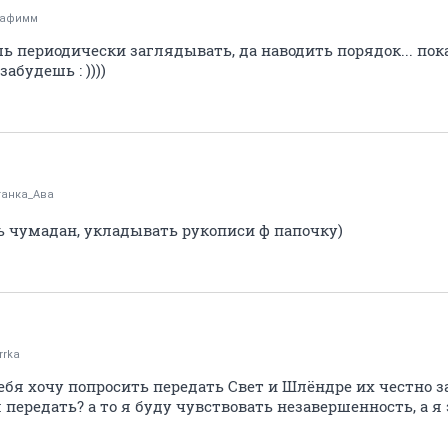
рафимм
шь периодически заглядывать, да наводить порядок... пок
абудешь : ))))
анка_Ава
 чумадан, укладывать рукописи ф папочку)
rrka
 тебя хочу попросить передать Свет и Шлёндре их честно 
передать? а то я буду чувствовать незавершенность, а я э