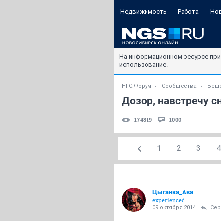
Недвижимость
Работа
Но
На информационном ресурсе при
использование.
НГС.Форум
Сообщества
Беше
Дозор, навстречу сн
174819
1000
1
2
3
4
Цыганка_Ава
experienced
09 октября 2014
Се