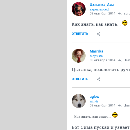
Цыганка_Ава
experienced
09 октября 2014
agl
Как знать, как знать...
ОТВЕТИТЬ
Marrrka
Марина
09 октября 2014
Цыг
Цыганка, позолотить руч
ОТВЕТИТЬ
aglow
wii-й
09 октября 2014
Цыг
Как знать, как знать...
Вот Сима пускай и узнает.