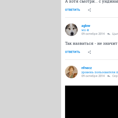
А хотя смотри... с ундинам
ОТВЕТИТЬ
aglow
wii-й
09 октября 2014
Цыг
Так назваться - не значит
ОТВЕТИТЬ
nfnecz
уровень пользователя
09 октября 2014
Се