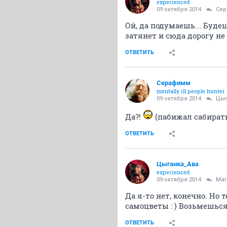
experienced
09 октября 2014
Се
Ой, да подумаешь... Буде
затянет и сюда дорогу не з
ОТВЕТИТЬ
Серафимм
mentally ill people hunter
09 октября 2014
Цыг
Да?!
(пабижал сабирать
ОТВЕТИТЬ
Цыганка_Ава
experienced
09 октября 2014
Mar
Да я-то нет, конечно. Но
самоцветы : ) Возьмешься 
ОТВЕТИТЬ