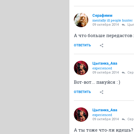
Серафимм
mentally ill people hunter
09 октября 2014
Цыг
А что больше передастов 
ОТВЕТИТЬ
Цыганка_Ава
experienced
09 октября 2014
Се
Вот-вот... пакуйся : )
ОТВЕТИТЬ
Цыганка_Ава
experienced
09 октября 2014
Се
А ты тоже что-ли идешь