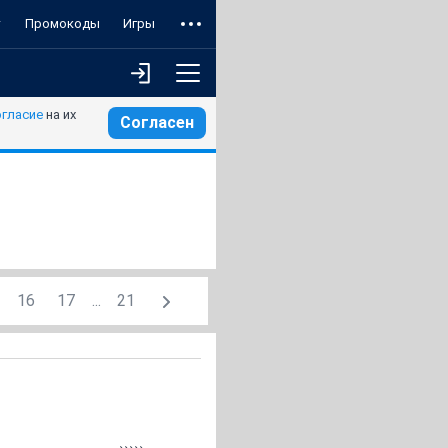
т
Промокоды
Игры
огласие
на их
Согласен
16
17
...
21