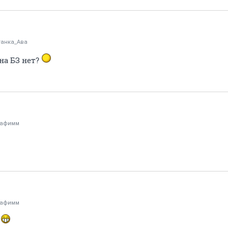
анка_Ава
на БЗ нет?
рафимм
рафимм
?