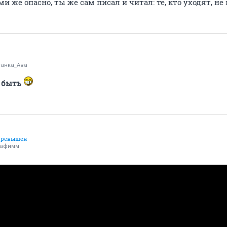
и же опасно, ты же сам писал и читал: те, кто уходят, не в
анка_Ава
быть
 превышен
рафимм