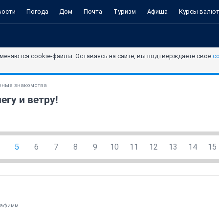
вости
Погода
Дом
Почта
Туризм
Афиша
Курсы валю
меняются cookie-файлы. Оставаясь на сайте, вы подтверждаете свое
с
ные знакомства
егу и ветру!
5
6
7
8
9
10
11
12
13
14
15
рафимм