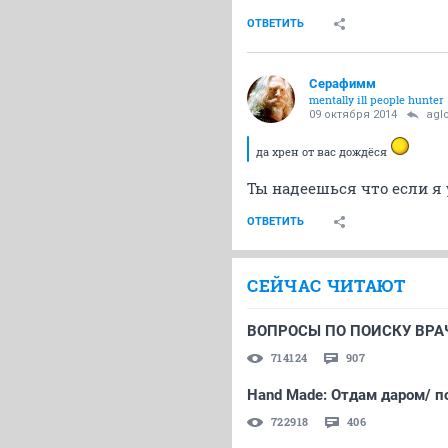
ОТВЕТИТЬ
Серафимм
mentally ill people hunter
09 октября 2014
agl
да хрен от вас дождёся
Ты надеешься что если я 
ОТВЕТИТЬ
СЕЙЧАС ЧИТАЮТ
ВОПРОСЫ ПО ПОИСКУ ВРАЧ
714124
907
Hand Made: Отдам даром/ п
722918
406