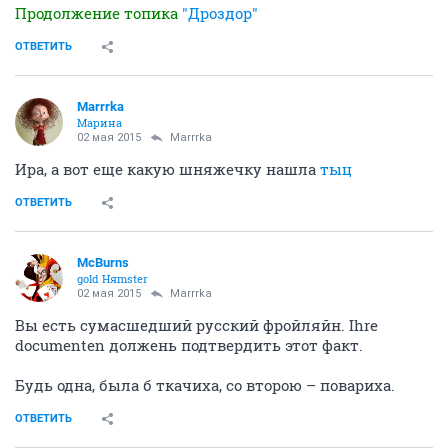
Продолжение топика
"Дроздор"
ОТВЕТИТЬ
Marrrka
Марина
02 мая 2015
Marrrka
Ира, а вот еще какую шняжечку нашла
тыц
ОТВЕТИТЬ
McBurns
gold Няmster
02 мая 2015
Marrrka
Вы есть сумасшедший русский фройляйн. Ihre
documenten должень подтвердить этот факт.
Будь одна, была б ткачиха, со второю – повариха.
ОТВЕТИТЬ