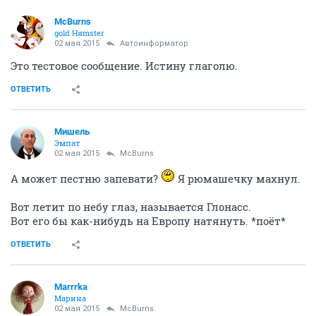
McBurns
gold Няmster
02 мая 2015
Автоинформатор
Это тестовое сообщение. Истину глаголю.
ОТВЕТИТЬ
Мишель
Эмпат
02 мая 2015
McBurns
А может пестню запевати?
Я рюмашечку махнул.
Вот летит по небу глаз, называется Глонасс.
Вот его бы как-нибудь на Европу натянуть. *поёт*
ОТВЕТИТЬ
Marrrka
Марина
02 мая 2015
McBurns