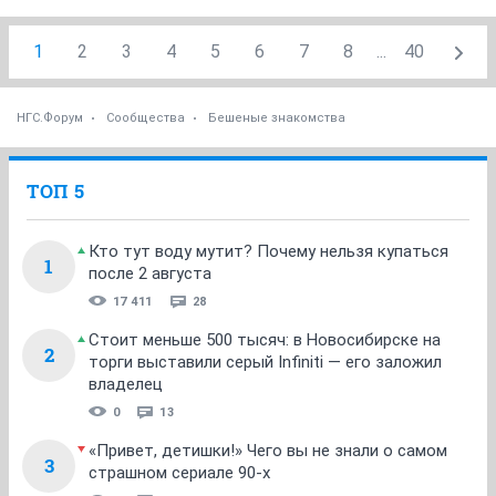
1
2
3
4
5
6
7
8
...
40
НГС.Форум
Сообщества
Бешеные знакомства
ТОП 5
Кто тут воду мутит? Почему нельзя купаться
1
после 2 августа
17 411
28
Стоит меньше 500 тысяч: в Новосибирске на
2
торги выставили серый Infiniti — его заложил
владелец
0
13
«Привет, детишки!» Чего вы не знали о самом
3
страшном сериале 90-х