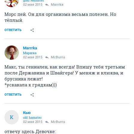
gold Няmster
02 мая 2015
Marrrka
Морс пей. Он для организма весьма полезен. Но
тёплый.
ОТВЕТИТЬ
Marrrka
Марина
02 мая 2015
McBurns
Макс, ты гениален, как всегда! Впишу тебя третьим
после Державина и Швайгера! У меняж и клюква, и
брусника лежат!
*ускакала к грядкам)))
ОТВЕТИТЬ
Кью
К
old hamster
02 мая 2015
McBurns
отвечу здесь Девочке: