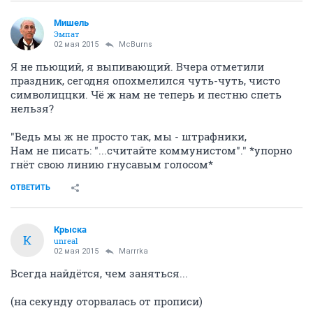
Мишель
Эмпат
02 мая 2015
McBurns
Я не пьющий, я выпивающий. Вчера отметили
праздник, сегодня опохмелился чуть-чуть, чисто
символиццки. Чё ж нам не теперь и пестню спеть
нельзя?
"Ведь мы ж не просто так, мы - штрафники,
Нам не писать: "...считайте коммунистом"." *упорно
гнёт свою линию гнусавым голосом*
ОТВЕТИТЬ
Крыска
К
unreal
02 мая 2015
Marrrka
Всегда найдётся, чем заняться...
(на секунду оторвалась от прописи)