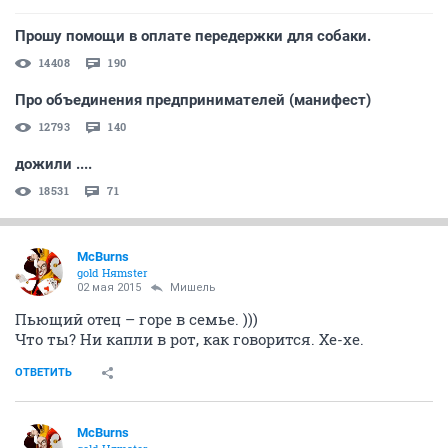
Прошу помощи в оплате передержки для собаки.
14408
190
Про объединения предпринимателей (манифест)
12793
140
дожили ....
18531
71
McBurns
gold Няmster
02 мая 2015
Мишель
Пьющий отец – горе в семье. )))
Что ты? Ни капли в рот, как говорится. Хе-хе.
ОТВЕТИТЬ
McBurns