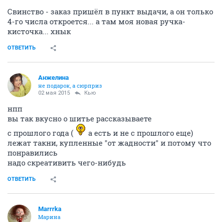
Свинство - заказ пришёл в пункт выдачи, а он только
4-го числа откроется... а там моя новая ручка-
кисточка... хнык
ОТВЕТИТЬ
Aнжелина
не подарок, а сюрприз
02 мая 2015
Кью
нпп
вы так вкусно о шитье рассказываете
с прошлого года (
а есть и не с прошлого еще)
лежат такни, купленные "от жадности" и потому что
понравились
надо скреативить чего-нибудь
ОТВЕТИТЬ
Marrrka
Марина