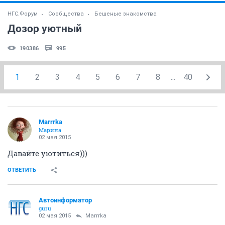
НГС.Форум
Сообщества
Бешеные знакомства
Дозор уютный
190386
995
1
2
3
4
5
6
7
8
...
40
Marrrka
Марина
02 мая 2015
Давайте уютиться)))
ОТВЕТИТЬ
Автоинформатор
guru
02 мая 2015
Marrrka