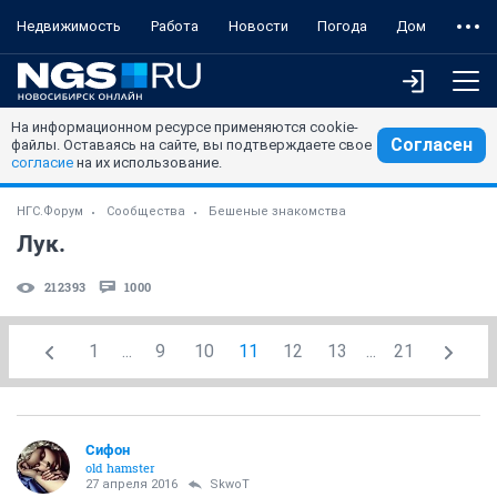
Недвижимость
Работа
Новости
Погода
Дом
На информационном ресурсе применяются cookie-
Согласен
файлы. Оставаясь на сайте, вы подтверждаете свое
согласие
на их использование.
НГС.Форум
Сообщества
Бешеные знакомства
Лук.
212393
1000
1
...
9
10
11
12
13
...
21
Сифон
old hamster
27 апреля 2016
SkwоT