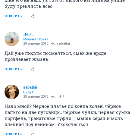
Мне это не надо ) а то я от любого взгляда на улице
буду треклясть всео
ОТВЕТИТЬ
_N_F_
Меценат Греха
28 апреля 2016
sabatini
Дай уже людям посмеяться, смех же вроде
продлевает жызнь.
ОТВЕТИТЬ
sabatini
Сибуй
28 апреля 2016
_N_F_
Надо мной? Чёрное платье до конца колен, чёрное
пальто на две пуговицы, чёрные чулки, чёрная сумка
портфель, гранатовые туфли _ мышь серая и моль
бледная под веником. Ухохочешься
ОТВЕТИТЬ