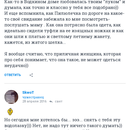
Как-то в Водкином доме любовалась твоим "луком" и
думала, как точно и классно у тебя все подобрано))
И еще вспомнила, как Пилюлечка по дороге на какое-
то своё свидание забежала ко мне посмотреть-
послушать маму . Как она потрясно была одета, как
идеально сидели туфли на ее изящных ножках и как
они шли к платью и светлому летнему жакету,
кажется, из жатого шелка...
Я вообще считаю, что приличная женщина, которая
про себя понимает, что она такое, не может одеться
неудачно))
ОТВЕТИТЬ
SkwоT
чужестранец
28 апреля 2016
свет
Но сегодня мне хотелось бы... эээ... снять с тебя эту
водолазку))) Нет, не надо тут ничего такого думать))