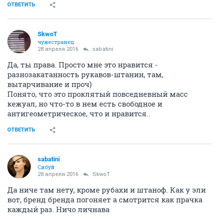
ОТВЕТИТЬ
SkwоT
чужестранец
28 апреля 2016
sabatini
Да, ты права. Просто мне это нравится -
разнозакатанность рукавов-штанин, там,
вытарчивание и проч)
Понято, что это проклятый повседневный масс
кежуал, но что-то в нем есть свободное и
антигеометрическое, что и нравится..
ОТВЕТИТЬ
sabatini
Сибуй
28 апреля 2016
SkwоT
Да ниче там нету, кроме рубахи и штаноф. Как у эли
вот, бренд бренда погоняет а смотрится как прачка
каждый раз. Ничо личнава