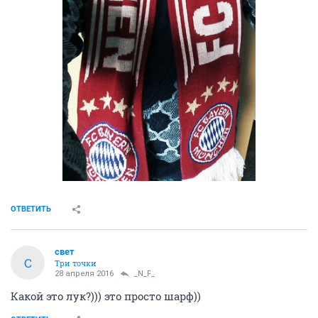
ОТВЕТИТЬ
свет
С
Три точки
28 апреля 2016
_N_F_
Какой это лук?))) это просто шарф))