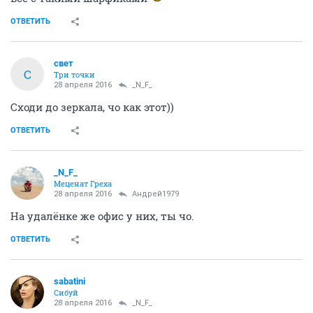
ОТВЕТИТЬ
свет
С
Три точки
28 апреля 2016
_N_F_
Сходи до зеркала, чо как этот))
ОТВЕТИТЬ
_N_F_
Меценат Греха
28 апреля 2016
Андрей1979
На удалёнке же офис у них, ты чо.
ОТВЕТИТЬ
sabatini
Сибуй
28 апреля 2016
_N_F_