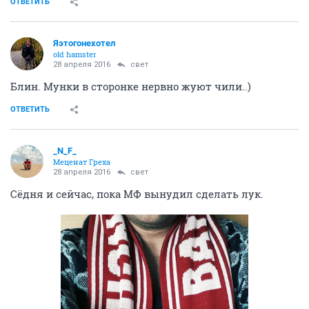
ОТВЕТИТЬ
Яэтогонехотел
old hamster
28 апреля 2016
свет
Блин. Мунки в сторонке нервно жуют чили..)
ОТВЕТИТЬ
_N_F_
Меценат Греха
28 апреля 2016
свет
Сёдня и сейчас, пока МФ вынудил сделать лук.