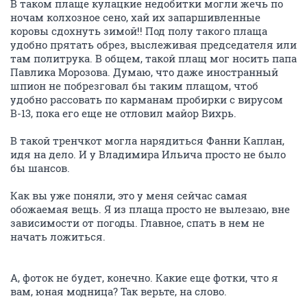
В таком плаще кулацкие недобитки могли жечь по
ночам колхозное сено, хай их запаршивленные
коровы сдохнуть зимой!! Под полу такого плаща
удобно прятать обрез, выслеживая председателя или
там политрука. В общем, такой плащ мог носить папа
Павлика Морозова. Думаю, что даже иностранный
шпион не побрезговал бы таким плащом, чтоб
удобно рассовать по карманам пробирки с вирусом
В-13, пока его еще не отловил майор Вихрь.
В такой тренчкот могла нарядиться Фанни Каплан,
идя на дело. И у Владимира Ильича просто не было
бы шансов.
Как вы уже поняли, это у меня сейчас самая
обожаемая вещь. Я из плаща просто не вылезаю, вне
зависимости от погоды. Главное, спать в нем не
начать ложиться.
А, фоток не будет, конечно. Какие еще фотки, что я
вам, юная модница? Так верьте, на слово.