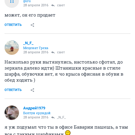
П
guru
28 апреля 2016
свет
может, он его продает
ОТВЕТИТЬ
_N_F_
Меценат Греха
28 апреля 2016
свет
Насколько руки вытянулись, настолько сфотал, до
зеркала далеко идти) Штанишки красные в стиле
шарфа, обувочки нет, я чо крыса офисная в обуви в
обед ходить )
ОТВЕТИТЬ
Андрей1979
Болтун ерундой
28 апреля 2016
_N_F_
я уж подумал что ты в офисе Баварии пашешь, а там
все с такими шарфиками