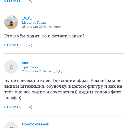
ОТВЕТИТЬ
_N_F_
Меценат Греха
28 апреля 2016
свет
Кто в чём ходит, то и фотает, также?
ОТВЕТИТЬ
свет
С
Три точки
28 апреля 2016
_N_F_
ну не совсем по идее. Где общий образ, Роман? мы не
видим штанишки, обувочку, в целом фигуру и как на
тебе оно все сидит и сочетается)) видим только фото
шарфа))
ОТВЕТИТЬ
Прикосновение