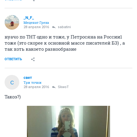
_N_F_
Меценат Греха
28 апреля 2016
sabatini
нуачо по ТНТ одно и тоже, у Петросяна на России1
тоже (это скорее к основной массе писателей БЗ) , а
так хоть какоето разнообразие
ОТВЕТИТЬ
свет
С
Три точки
28 апреля 2016
SkwоT
Такоэ?)