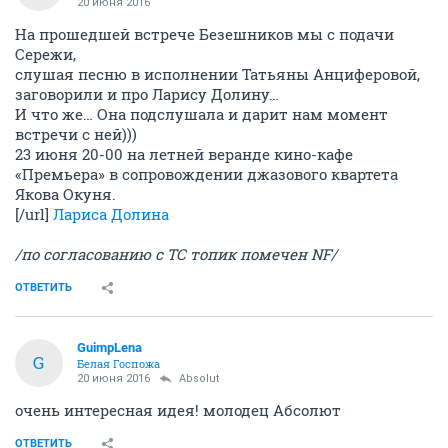
20 июня 2016
На прошедшей встрече Безешников мы с подачи
Сережи,
слушая песню в исполнении Татьяны Анциферовой,
заговорили и про Ларису Долину…
И что же… Она подслушала и дарит нам момент
встречи с ней)))
23 июня 20-00 на летней веранде кино-кафе
«Премьера» в сопровождении джазового квартета
Якова Окуня.
[/url]
Лариса Долина
/по согласованию с ТС топик помечен NF/
ОТВЕТИТЬ
GuimpLena
G
Белая Госпожа
20 июня 2016
Absolut
очень интересная идея! молодец Абсолют
ОТВЕТИТЬ