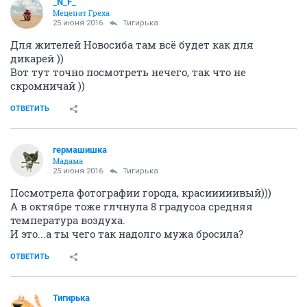
_N_F_
Меценат Греха
25 июня 2016
Тигирька
Для жителей Новосиба там всё будет как для
дикарей ))
Вот тут точно посмотреть нечего, так что не
скромничай ))
ОТВЕТИТЬ
гермашишка
Мадама
25 июня 2016
Тигирька
Посмотрела фотографии города, красииииивый)))
А в октябре тоже глчнула 8 градусоа средняя
температура воздуха.
И это...а ты чего так надолго мужа бросила?
ОТВЕТИТЬ
Тигирька