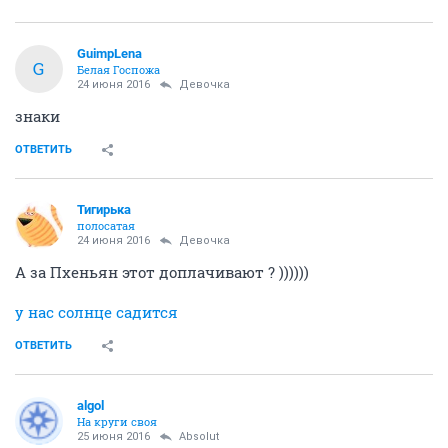
GuimpLena
G
Белая Госпожа
24 июня 2016
Девочка
знаки
ОТВЕТИТЬ
Тигирька
полосатая
24 июня 2016
Девочка
А за Пхеньян этот доплачивают ? ))))))
у нас солнце садится
ОТВЕТИТЬ
аlgоl
На круги своя
25 июня 2016
Absolut