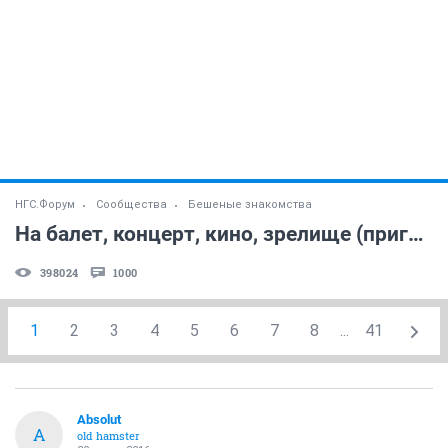
НГС.Форум
Сообщества
Бешеные знакомства
На балет, концерт, кино, зрелище (приглашаем) NF
398024
1000
1
2
3
4
5
6
7
8
...
41
Absolut
A
old hamster