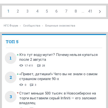
1
2
3
4
5
6
7
8
...
41
НГС.Форум
Сообщества
Бешеные знакомства
ТОП 5
Кто тут воду мутит? Почему нельзя купаться
1
после 2 августа
17 411
28
«Привет, детишки!» Чего вы не знали о самом
2
страшном сериале 90-х
0
3
Стоит меньше 500 тысяч: в Новосибирске на
3
торги выставили серый Infiniti — его заложил
владелец