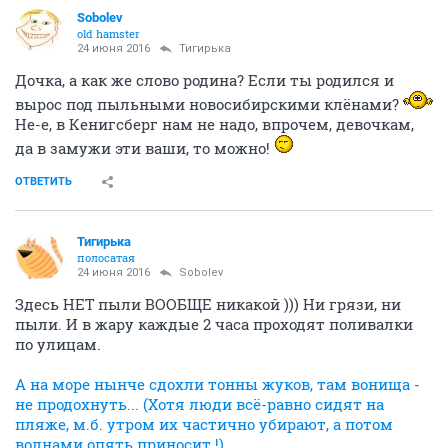
Sobolev
old hamster
24 июня 2016
Тигирька
Дочка, а как же слово родина? Если ты родился и
вырос под пыльными новосибирскими клёнами?
Не-е, в Кенигсберг нам не надо, впрочем, девочкам,
да в замужи эти ваши, то можно!
ОТВЕТИТЬ
Тигирька
полосатая
24 июня 2016
Sobolev
Здесь НЕТ пыли ВООБЩЕ никакой ))) Ни грязи, ни
пыли. И в жару каждые 2 часа проходят поливалки
по улицам.
А на море нынче сдохли тонны жуков, там вонища -
не продохнуть... (Хотя люди всё-равно сидят на
пляже, м.б. утром их частично убирают, а потом
волнами опять приносит !)