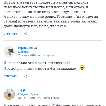
Потом эта контора пошлёт в калининградское
немецкое консульство или добро, или отказ, и
соответственно, мне визу или дадут или нет.
А пока я сижу на попе ровно, Германия (да и другая
страна) для меня закрыта, так как у меня на руках
даже паспорта нет, не то, что визы !
ОТВЕТИТЬ
гермашишка
Мадама
25 июня 2016
Тигирька
И на сколько это может затянуться?
Посмотрела поезд почти 4 дня мамамия
ОТВЕТИТЬ
_N_F_
Меценат Греха
25 июня 2016
гермашишка
А загранпаспорта имеются? Без шенгена не проехать