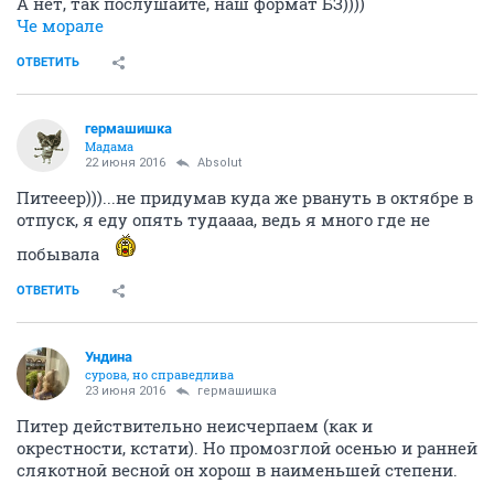
А нет, так послушайте, наш формат БЗ))))
Че морале
ОТВЕТИТЬ
гермашишка
Мадама
22 июня 2016
Absolut
Питееер)))...не придумав куда же рвануть в октябре в
отпуск, я еду опять тудаааа, ведь я много где не
побывала
ОТВЕТИТЬ
Ундинa
сурова, но справедлива
23 июня 2016
гермашишка
Питер действительно неисчерпаем (как и
окрестности, кстати). Но промозглой осенью и ранней
слякотной весной он хорош в наименьшей степени.