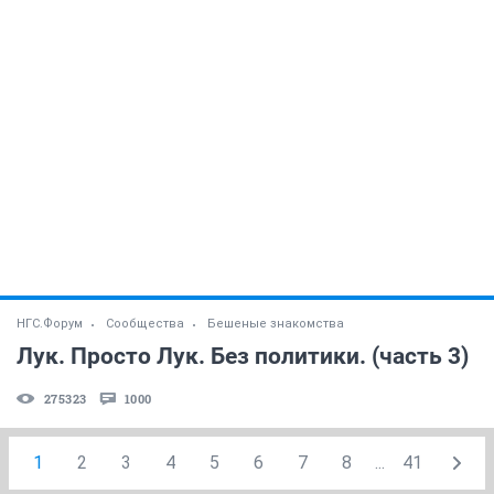
НГС.Форум
Сообщества
Бешеные знакомства
Лук. Просто Лук. Без политики. (часть 3)
275323
1000
1
2
3
4
5
6
7
8
...
41