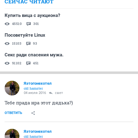
СЕЙЧАС ЧИТАЮТ
Купить вица с аукциона?
45510
301
Посоветуйте Linux
15103
93
Секс ради спасения мужа.
91102
451
Яэтогонехотел
old hamster
04 июля 2016
свет
Тебе прада нра этот дядька?)
ОТВЕТИТЬ
Яэтогонехотел
old hamster