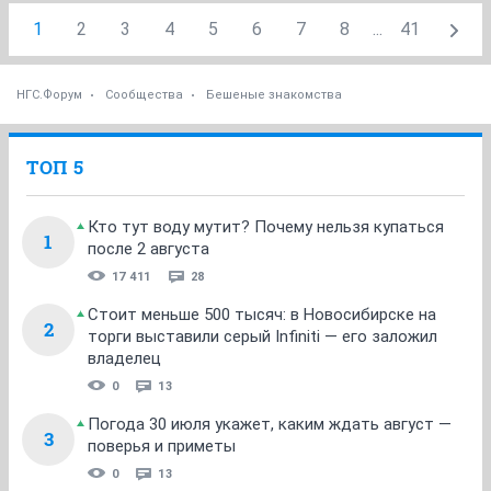
1
2
3
4
5
6
7
8
...
41
НГС.Форум
Сообщества
Бешеные знакомства
ТОП 5
Кто тут воду мутит? Почему нельзя купаться
1
после 2 августа
17 411
28
Стоит меньше 500 тысяч: в Новосибирске на
2
торги выставили серый Infiniti — его заложил
владелец
0
13
Погода 30 июля укажет, каким ждать август —
3
поверья и приметы
0
13