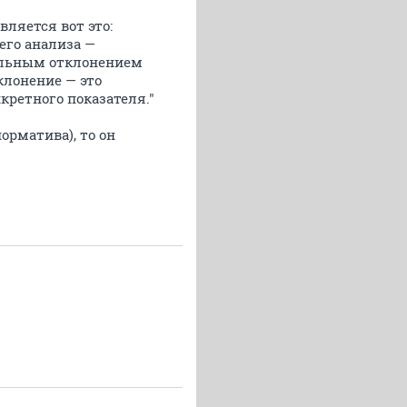
вляется вот это:
его анализа —
ельным отклонением
клонение — это
ретного показателя."
норматива), то он