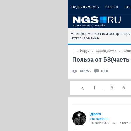
Недвижимость
Работа
Но
На информационном ресурсе при
использование.
НГС.Форум
Сообщества
Беше
Польза от БЗ(часть 
483755
1000
1
...
5
6
Диего
old hamster
20 мая 2020
Яэтогон