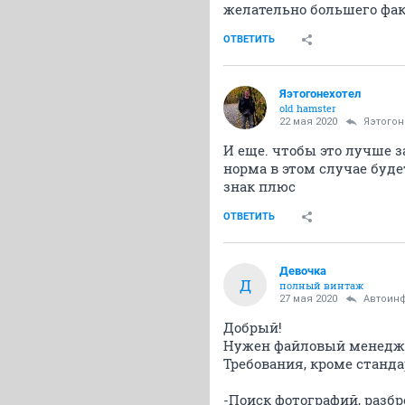
желательно большего факт
ОТВЕТИТЬ
Яэтогонехотел
old hamster
22 мая 2020
Яэтогон
И еще. чтобы это лучше 
норма в этом случае буде
знак плюс
ОТВЕТИТЬ
Девочка
Д
полный винтаж
27 мая 2020
Автоин
Добрый!
Нужен файловый менедже
Требования, кроме станд
-Поиск фотографий, разбр