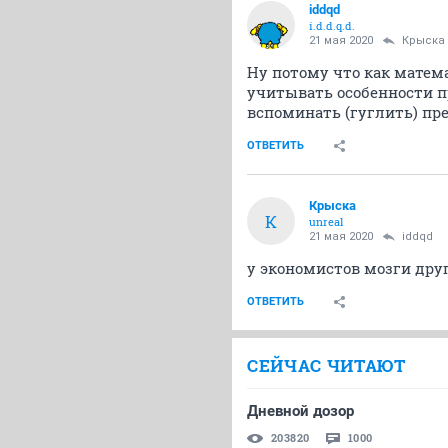
iddqd
i.d.d.q.d.
21 мая 2020
Крыска
Ну потому что как матем
учитывать особенности п
вспоминать (гуглить) пр
ОТВЕТИТЬ
Крыска
К
unreal
21 мая 2020
iddqd
у экономистов мозги други
ОТВЕТИТЬ
СЕЙЧАС ЧИТАЮТ
Дневной дозор
203820
1000