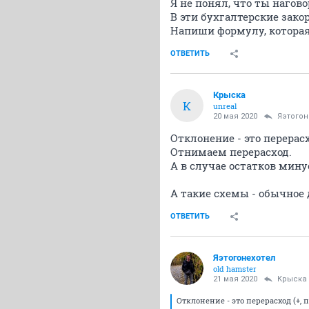
Я не понял, что ты нагов
В эти бухгалтерские зако
Напиши формулу, которая
ОТВЕТИТЬ
Крыска
К
unreal
20 мая 2020
Яэтогон
Отклонение - это перерасх
Отнимаем перерасход.
А в случае остатков мину
А такие схемы - обычное 
ОТВЕТИТЬ
Яэтогонехотел
old hamster
21 мая 2020
Крыска
Отклонение - это перерасход (+, п