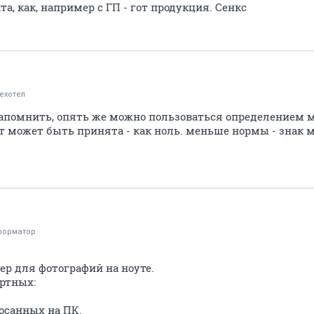
а, как, например с ГП - гот продукция. Сенкс
ехотел
запомнить, опять же можно пользоваться определением 
т может быть принята - как ноль. меньше нормы - знак 
форматор
р для фотографий на ноуте.
артных:
осанных на ПК.