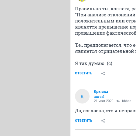
Правильно ты, коллега, ра
"При анализе отклонений
положительным или отри
является превышение нор
превышение фактической
Т.е., предполагается, что
является отрицательной 
Я так думаю! (с)
ОТВЕТИТЬ
Крыска
К
unreal
21 мая 2020
iddqd
Да, согласна, это я непр
ОТВЕТИТЬ