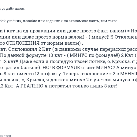
нус даёт плюс.
бой учебник, пособие или задачник по экономике взять, там такое...
 ( квт на ед продукции или даже просто факт валом) = 
кции или даже просто норма валом) - ( минус(!!!) Отклоне
сто ОТКЛОНЕНИЯ от нормы валом) .
т. Отклонения 2 Квт ( в данномы случае перерасход рас
 По данной формуле: 10 квт - ( МИНУС по фоомуле!!) 2 Квт (
 12 квт!! Даже если я последую твоей логике, о, Крыска, 
 потратил больше). НО! В ФОРМУЛЕ стоит МИНУС! А минус 
ь 8 квт вместо 12 по факту. Теперь отклонение = 2 с МЕ
 логике, о, Крыска, я должен минус 2 с учетом минуса в
12 Квт. А РЕАЛЬНО я потратил только лишь 8 квт!
ехотел