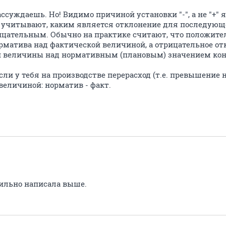
ссуждаешь. Но! Видимо причиной установки "-", а не "+" я
 учитывают, каким является отклонение для последующ
цательным. Обычно на практике считают, что положит
матива над фактической величиной, а отрицательное от
 величины над нормативным (плановым) значением конк
 если у тебя на производстве перерасход (т.е. превышение 
величиной: норматив - факт.
авильно написала выше.