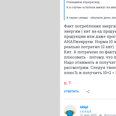
Отнимаем перерасход.
А в случае остатков минус на ми
А такие схемы - обычное дело, лю
Факт потребления энергии
энергии ( квт на ед проду
продукции или даже про
АНАЛизируем. Норма 10 кв
реально потратил 12 квт).
Квт. А потрачено по факту
плюсовать - потому, что
Надо отнимать и получат
рассмотрим. Следуя твоей
плюсЪ и получить 10+2 = 
п. 7
ОТВЕТИТЬ
iddqd
i.d.d.q.d.
21 мая 2020
Яэтогон