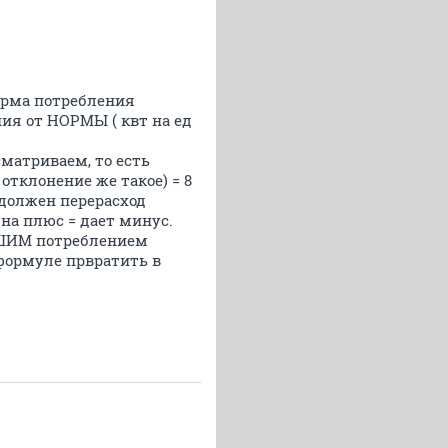
Норма потребления
ния от НОРМЫ ( квт на ед
сматриваем, то есть
 отклонение же такое) = 8
я должен перерасход
на плюс = дает минус.
НЬШИМ потреблением
 формуле првратить в