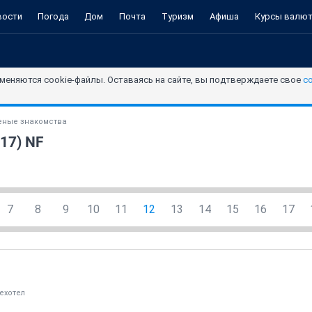
вости
Погода
Дом
Почта
Туризм
Афиша
Курсы валю
меняются cookie-файлы. Оставаясь на сайте, вы подтверждаете свое
с
ные знакомства
17) NF
7
8
9
10
11
12
13
14
15
16
17
ехотел