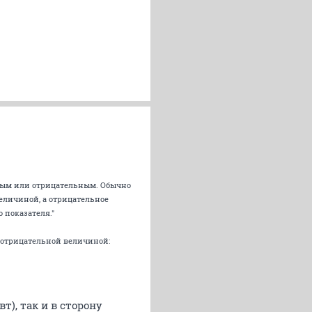
ным или отрицательным. Обычно
еличиной, а отрицательное
показателя."
ся отрицательной величиной:
т), так и в сторону