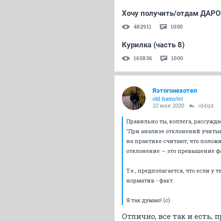
Хочу получить/отдам ДАРОМ
482911
1000
Курилка (часть 8)
165836
1000
Яэтогонехотел
old hamster
22 мая 2020
iddqd
Правильно ты, коллега, рассуждае
"При анализе отклонений учиты
на практике считают, что поло
отклонение — это превышение ф
Т.е., предполагается, что если у
норматив - факт.
Я так думаю! (с)
Отлично, все так и есть, 