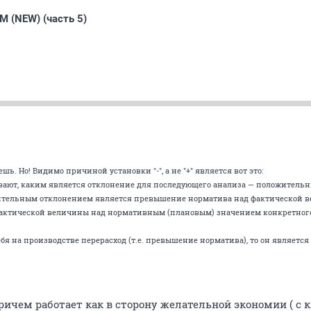
 (NEW) (часть 5)
шь. Но! Видимо причиной установки "-", а не "+" является вот это:
вают, каким является отклонение для последующего анализа — положитель
жительным отклонением является превышение норматива над фактической в
актической величины над нормативным (плановым) значением конкретного 
 тебя на производстве перерасход (т.е. превышение норматива), то он являет
причем работает как в сторону желательной экономии ( с кв