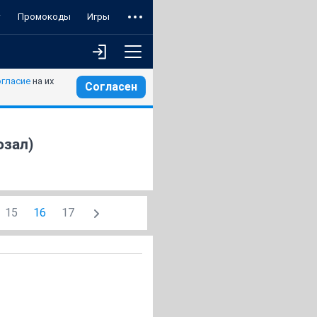
т
Промокоды
Игры
огласие
на их
Согласен
озал)
15
16
17