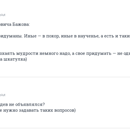
olut
овича Бажова:
ридуманы. Иные — в покор, иные в наученье, а есть и таки
охаять мудрости немного надо, а свое придумать — не одн
а шкатулка)
olut
едев не объявлялся?
не нужно задавать таких вопросов)