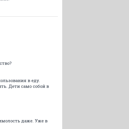
ство?
ользования в еду.
ть. Дети само собой в
имолость даже. Уже в