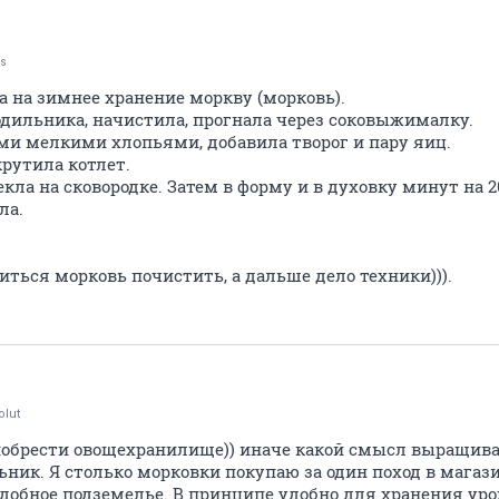
us
а на зимнее хранение моркву (морковь).
одильника, начистила, прогнала через соковыжималку.
и мелкими хлопьями, добавила творог и пару яиц.
рутила котлет.
кла на сковородке. Затем в форму и в духовку минут на 2
ла.
оиться морковь почистить, а дальше дело техники))).
olut
обрести овощехранилище)) иначе какой смысл выращива
ник. Я столько морковки покупаю за один поход в магази
одобное подземелье. В принципе удобно для хранения уро