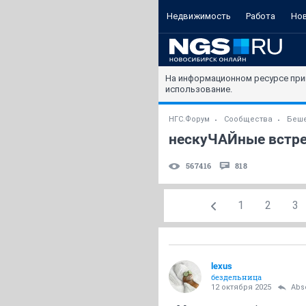
Недвижимость
Работа
Но
На информационном ресурсе при
использование.
НГС.Форум
Сообщества
Беше
нескуЧАЙные встреч
567416
818
1
2
3
lexus
бездельница
12 октября 2025
Abs