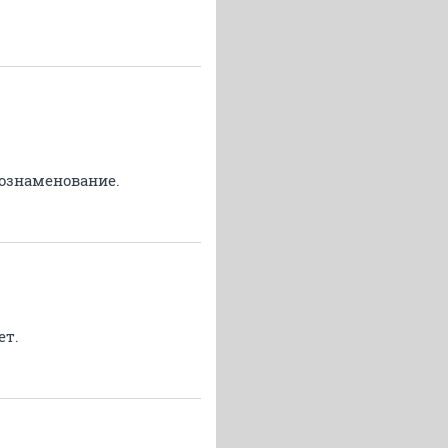
 ознаменование.
ет.