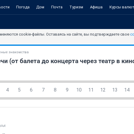
вости
Погода
Дом
Почта
Туризм
Афиша
Курсы валю
меняются cookie-файлы. Оставаясь на сайте, вы подтверждаете свое
с
ные знакомства
и (от балета до концерта через театр в кин
4
5
6
7
8
9
10
11
12
13
14
olut