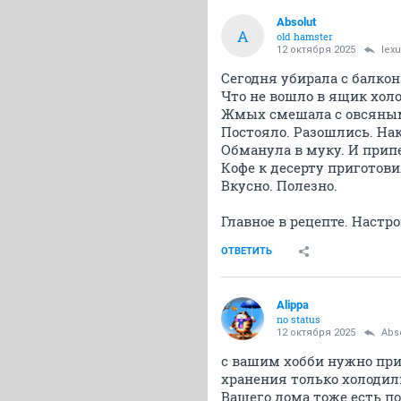
Absolut
A
old hamster
12 октября 2025
lex
Сегодня убирала с балкон
Что не вошло в ящик хол
Жмых смешала с овсяным
Постояло. Разошлись. Нак
Обманула в муку. И припе
Кофе к десерту приготови
Вкусно. Полезно.
Главное в рецепте. Настр
ОТВЕТИТЬ
Alippa
no status
12 октября 2025
Abs
с вашим хобби нужно при
хранения только холодиль
Вашего дома тоже есть п