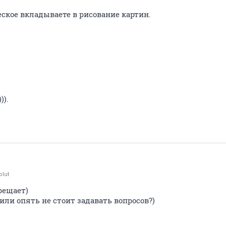
еское вкладываете в рисование картин.
)).
olut
рещает)
 или опять не стоит задавать вопросов?)