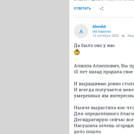
ОТВЕТИТЬ
Absolut
A
old hamster
12 октября 2025
Ali
Да было оно у нас.
Алиппа Алиппович, Вы пр
10 лет назад продала сво
И выращиваю ровно столь
И всегда получается неко
умеренных им интересных
Нынче вырастила кое-что
Для определённого благог
Дегидратирую сейчас все 
Насушила зелень огородн
дело пошло.