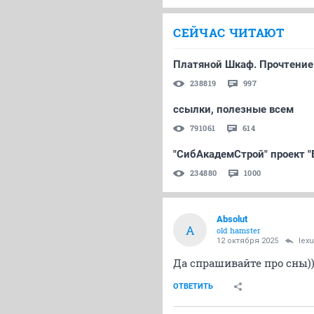
СЕЙЧАС ЧИТАЮТ
Платяной Шкаф. Прочтение
238819
997
ссылки, полезные всем
791061
614
"СибАкадемСтрой" проект "
234880
1000
Absolut
A
old hamster
12 октября 2025
lex
Да спрашивайте про сны))
ОТВЕТИТЬ