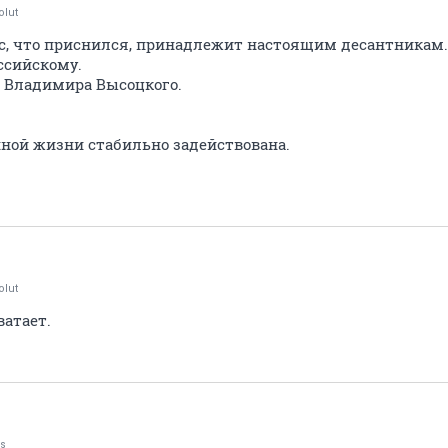
olut
ос, что приснился, принадлежит настоящим десантникам
ссийскому.
о Владимира Высоцкого.
ной жизни стабильно задействована.
olut
ватает.
us