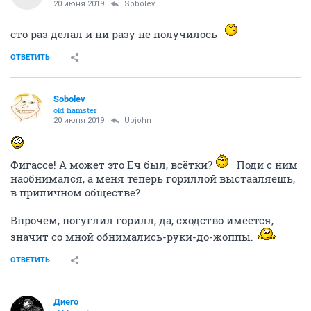
20 июня 2019
Sobolev
сто раз делал и ни разу не получилось
ОТВЕТИТЬ
Sobolev
old hamster
20 июня 2019
Upjohn
Фигассе! А может это Еч был, всётки?
Поди с ним
наобнимался, а меня теперь гориллой выстааляешь,
в приличном обществе?
Впрочем, погуглил горилл, да, сходство имеется,
значит со мной обнимались-руки-до-жоппы.
ОТВЕТИТЬ
Диего