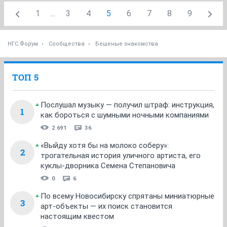
1
...
3
4
5
6
7
8
9
НГС.Форум
Сообщества
Бешеные знакомства
ТОП 5
Послушал музыку — получил штраф: инструкция,
1
как бороться с шумными ночными компаниями
2 691
36
«Выйду хотя бы на молоко соберу»:
2
трогательная история уличного артиста, его
куклы-дворника Семена Степановича
0
6
По всему Новосибирску спрятаны миниатюрные
3
арт-объекты — их поиск становится
настоящим квестом