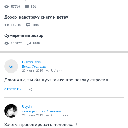
57719
391
Дозор, навстречу снегу и ветру!
175105
1000
Сумеречный дозор
103827
1000
GuimpLena
G
Белая Госпожа
20 июня 2019
Upjohn
Джончик, ты бы лучше его про погоду спросил
ОТВЕТИТЬ
Upjohn
универсальный маньяк
20 июня 2019
GuimpLena
Зачем провоцировать человека!!!