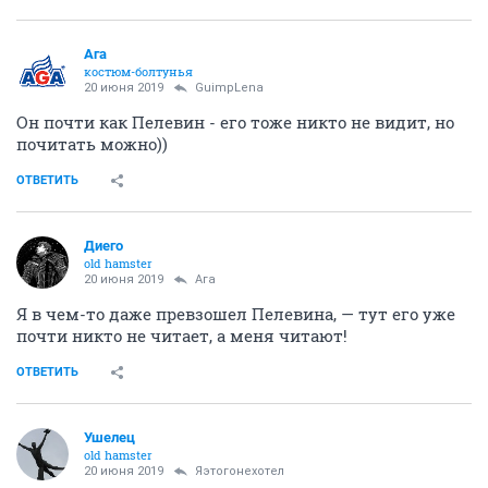
Ага
костюм-болтунья
20 июня 2019
GuimpLena
Он почти как Пелевин - его тоже никто не видит, но
почитать можно))
ОТВЕТИТЬ
Диего
old hamster
20 июня 2019
Ага
Я в чем-то даже превзошел Пелевина, — тут его уже
почти никто не читает, а меня читают!
ОТВЕТИТЬ
Ушелец
old hamster
20 июня 2019
Яэтогонехотел