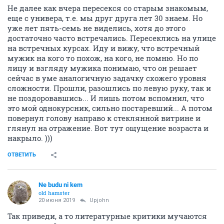
Не далее как вчера пересекся со старым знакомым,
еще с универа, т.е. мы друг друга лет 30 знаем. Но
уже лет пять-семь не виделись, хотя до этого
достаточно часто встречались. Пересеклись на улице
на встречных курсах. Иду и вижу, что встречный
мужик на кого то похож, на кого, не помню. Но по
лицу и взгляду мужика понимаю, что он решает
сейчас в уме аналогичную задачку схожего уровня
сложности. Прошли, разошлись по левую руку, так и
не поздоровавшись... И лишь потом вспомнил, что
это мой однокурсник, сильно постаревший... А потом
повернул голову направо к стеклянной витрине и
глянул на отражение. Вот тут ощущение возраста и
накрыло. )))
ОТВЕТИТЬ
Ne budu ni kem
old hamster
20 июня 2019
Upjohn
Так приведи, а то литературные критики мучаются