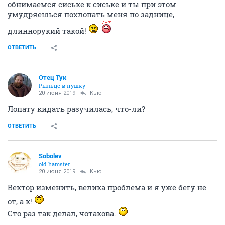
обнимаемся сиське к сиське и ты при этом
умудряешься похлопать меня по заднице,
длиннорукий такой!
ОТВЕТИТЬ
Отец Тук
Рыльце в пушку
20 июня 2019
Кью
Лопату кидать разучилась, что-ли?
ОТВЕТИТЬ
Sobolev
old hamster
20 июня 2019
Кью
Вектор изменить, велика проблема и я уже бегу не
от, а к!
Сто раз так делал, чотакова.