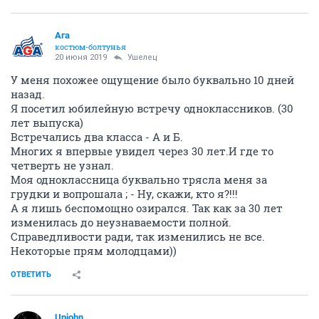
Ага
костюм-болтунья
20 июня 2019
Ушелец
У меня похожее ощущение было буквально 10 дней
назад.
Я посетил юбилейную встречу одноклассников. (30
лет выпуска)
Встречались два класса - А и Б.
Многих я впервые увидел через 30 лет.И где то
четверть не узнал.
Моя одноклассница буквально трясла меня за
грудки и вопрошала ; - Ну, скажи, кто я?!!!
А я лишь беспомощно озирался. Так как за 30 лет
изменилась до неузнаваемости полной.
Справедливости ради, так изменились не все.
Некоторые прям молодцами))
ОТВЕТИТЬ
Upjohn