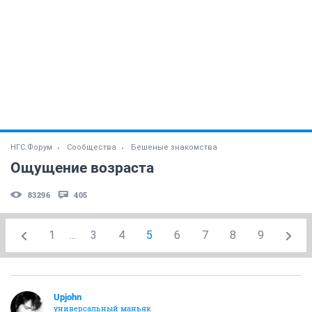
НГС.Форум
Сообщества
Бешеные знакомства
Ощущение возраста
83296
405
1
...
3
4
5
6
7
8
9
Upjohn
универсальный маньяк