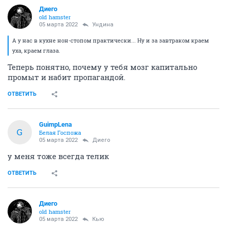
Диего
old hamster
05 марта 2022
Ундинa
А у нас в кухне нон-стопом практически... Ну и за завтраком краем
уха, краем глаза.
Теперь понятно, почему у тебя мозг капитально
промыт и набит пропагандой.
ОТВЕТИТЬ
GuimpLena
G
Белая Госпожа
05 марта 2022
Диего
у меня тоже всегда телик
ОТВЕТИТЬ
Диего
old hamster
05 марта 2022
Кью