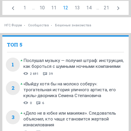
1
...
10
11
12
13
14
...
21
НГС.Форум
Сообщества
Бешеные знакомства
ТОП 5
Послушал музыку — получил штраф: инструкция,
1
как бороться с шумными ночными компаниями
2 691
39
«Выйду хотя бы на молоко соберу»:
2
трогательная история уличного артиста, его
куклы-дворника Семена Степановича
0
6
«Дело не в юбке или макияже». Следователь
3
объяснил, кто чаще становится жертвой
изнасилования