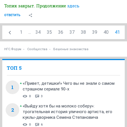
Топик закрыт. Продолжение
здесь
ОТВЕТИТЬ
1
...
34
35
36
37
38
39
40
41
НГС.Форум
Сообщества
Бешеные знакомства
ТОП 5
«Привет, детишки!» Чего вы не знали о самом
1
страшном сериале 90-х
0
3
«Выйду хотя бы на молоко соберу»:
2
трогательная история уличного артиста, его
куклы-дворника Семена Степановича
0
6