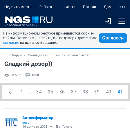
Недвижимость
Работа
Новости
Погода
Дом
На информационном ресурсе применяются cookie-
Согласен
файлы. Оставаясь на сайте, вы подтверждаете свое
согласие
на их использование.
НГС.Форум
Сообщества
Бешеные знакомства
Сладкий дозор))
116681
1000
1
...
34
35
36
37
38
39
40
41
Автоинформатор
guru
16 августа 2024
Де_Флопе