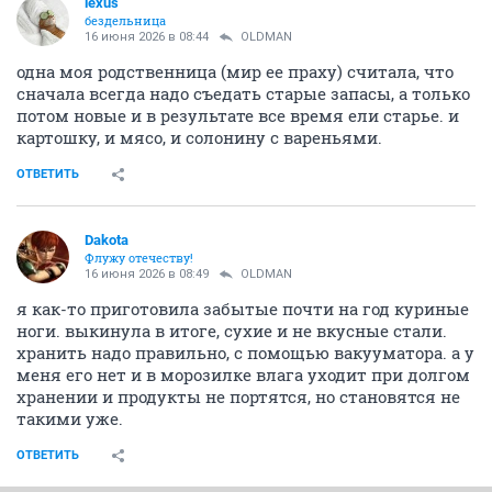
lexus
бездельница
16 июня 2026 в 08:44
OLDMAN
одна моя родственница (мир ее праху) считала, что
сначала всегда надо съедать старые запасы, а только
потом новые и в результате все время ели старье. и
картошку, и мясо, и солонину с вареньями.
ОТВЕТИТЬ
Dаkota
Флужу отечеству!
16 июня 2026 в 08:49
OLDMAN
я как-то приготовила забытые почти на год куриные
ноги. выкинула в итоге, сухие и не вкусные стали.
хранить надо правильно, с помощью вакууматора. а у
меня его нет и в морозилке влага уходит при долгом
хранении и продукты не портятся, но становятся не
такими уже.
ОТВЕТИТЬ