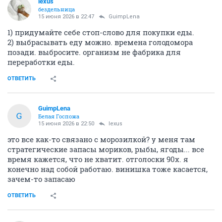
lexus
бездельница
15 июня 2026 в 22:47
GuimpLena
1) придумайте себе стоп-слово для покупки еды.
2) выбрасывать еду можно. времена голодомора
позади. выбросите. организм не фабрика для
переработки еды.
ОТВЕТИТЬ
GuimpLena
G
Белая Госпожа
15 июня 2026 в 22:50
lexus
это все как-то связано с морозилкой? у меня там
стратегические запасы мориков, рыбы, ягоды... все
время кажется, что не хватит. отголоски 90х. я
конечно над собой работаю. винишка тоже касается,
зачем-то запасаю
ОТВЕТИТЬ