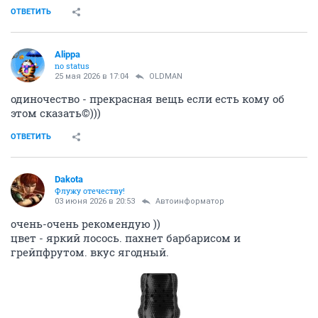
ОТВЕТИТЬ
Alippa
no status
25 мая 2026 в 17:04
OLDMAN
одиночество - прекрасная вещь если есть кому об
этом сказать©)))
ОТВЕТИТЬ
Dаkota
Флужу отечеству!
03 июня 2026 в 20:53
Автоинформатор
очень-очень рекомендую ))
цвет - яркий лосось. пахнет барбарисом и
грейпфрутом. вкус ягодный.