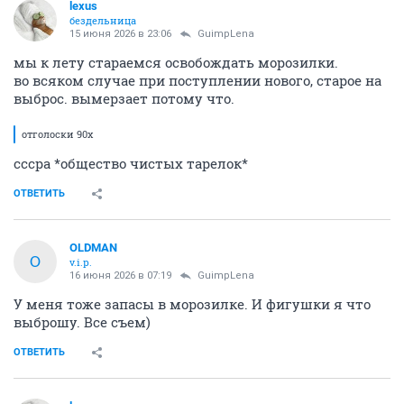
lexus
бездельница
15 июня 2026 в 23:06
GuimpLena
мы к лету стараемся освобождать морозилки.
во всяком случае при поступлении нового, старое на
выброс. вымерзает потому что.
отголоски 90х
сссра *общество чистых тарелок*
ОТВЕТИТЬ
OLDMAN
O
v.i.p.
16 июня 2026 в 07:19
GuimpLena
У меня тоже запасы в морозилке. И фигушки я что
выброшу. Все съем)
ОТВЕТИТЬ