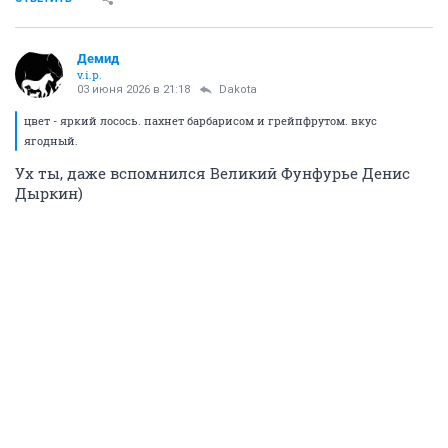
Демид
v.i.p.
03 июня 2026 в 21:18
Dаkota
цвет - яркий лосось. пахнет барбарисом и грейпфрутом. вкус
ягодный.
Ух ты, даже вспомнился Великий Фунфурье Денис
Дыркин)