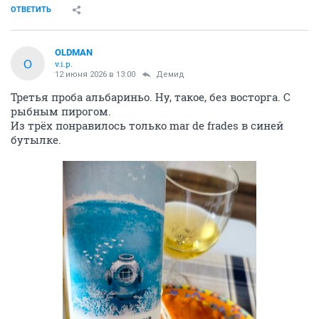
ОТВЕТИТЬ
OLDMAN
O
v.i.p.
12 июня 2026 в 13:00
Демид
Третья проба альбариньо. Ну, такое, без восторга. С
рыбным пирогом.
Из трёх понравилось только mar de frades в синей
бутылке.