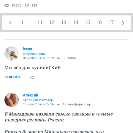
83303
420
1
...
11
12
13
14
15
16
17
lexus
бездельница
08 мая 2026 в 16:29
OLDMAN
Мы оба два купили) КиБ
ОТВЕТИТЬ
Алексий
экспериментатор
15 мая 2026 в 22:36
Автоинформатор
В Минздраве назвали самые трезвые и «самые
пьющие» регионы России
Виктор Зыков из Минздрава рассказал, что