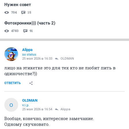
Нужен совет
704
15
Фотохроники))) (часть 2)
4783
91
Alippa
no status
25 мая 2026 в 16:33
OLDMAN
лицо на этикетке это для тех кто не любит пить в
одиночестве?))
ОТВЕТИТЬ
OLDMAN
O
v.i.p.
25 мая 2026 в 16:54
Alippa
Вообще, конечно, интересное замечание.
Одному скучновато.