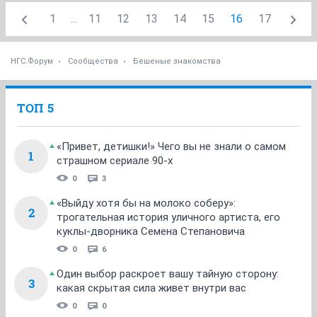
1
...
11
12
13
14
15
16
17
НГС.Форум
Сообщества
Бешеные знакомства
ТОП 5
«Привет, детишки!» Чего вы не знали о самом
1
страшном сериале 90-х
0
3
«Выйду хотя бы на молоко соберу»:
2
трогательная история уличного артиста, его
куклы-дворника Семена Степановича
0
6
Один выбор раскроет вашу тайную сторону:
3
какая скрытая сила живет внутри вас
0
0