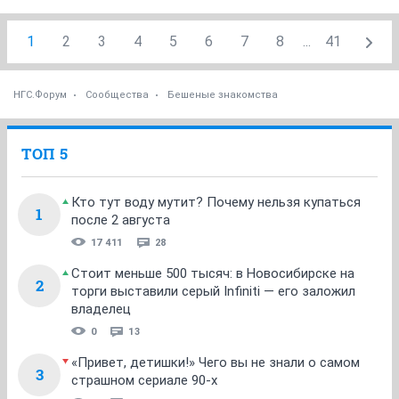
1
2
3
4
5
6
7
8
...
41
НГС.Форум
Сообщества
Бешеные знакомства
ТОП 5
Кто тут воду мутит? Почему нельзя купаться
1
после 2 августа
17 411
28
Стоит меньше 500 тысяч: в Новосибирске на
2
торги выставили серый Infiniti — его заложил
владелец
0
13
«Привет, детишки!» Чего вы не знали о самом
3
страшном сериале 90-х