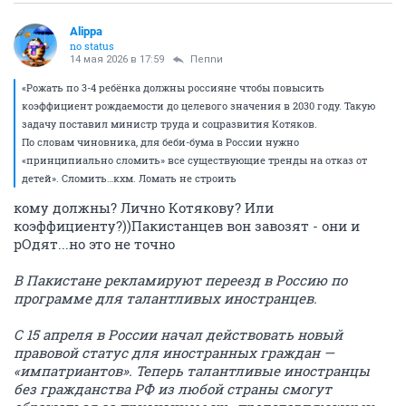
Alippa
no status
14 мая 2026 в 17:59
Пепnи
«Рожать по 3-4 ребёнка должны россияне чтобы повысить
коэффициент рождаемости до целевого значения в 2030 году. Такую
задачу поставил министр труда и соцразвития Котяков.
По словам чиновника, для беби-бума в России нужно
«принципиально сломить» все существующие тренды на отказ от
детей». Сломить…кхм. Ломать не строить
кому должны? Лично Котякову? Или
коэффициенту?))Пакистанцев вон завозят - они и
рОдят...но это не точно
В Пакистане рекламируют переезд в Россию по
программе для талантливых иностранцев.
С 15 апреля в России начал действовать новый
правовой статус для иностранных граждан —
«импатриантов». Теперь талантливые иностранцы
без гражданства РФ из любой страны смогут