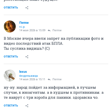
ОТВЕТИТЬ
Пепnи
v.i.p.
14 мая 2026 в 15:09
Пепnи
В Москве вчера ввели запрет на публикации фото и
видео последствий атак БПЛА.
Ты суслика видишь? (С)
ОТВЕТИТЬ
lexus
бездельница
14 мая 2026 в 15:11
Пепnи
ну-ну. народ пойдет за информацией, в лучшем
случае, к иноагентам. а в худшем к противникам. а
те наврут с три короба для паники. здоравска чо.
ОТВЕТИТЬ