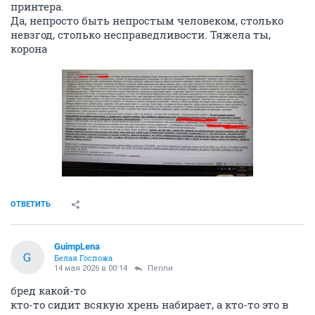
принтера.
Да, непросто быть непростым человеком, столько
невзгод, столько несправедливости. Тяжела ты,
корона
ОТВЕТИТЬ
GuimpLena
G
Белая Госпожа
14 мая 2026 в 00:14
Пепnи
бред какой-то
кто-то сидит всякую хрень набирает, а кто-то это в