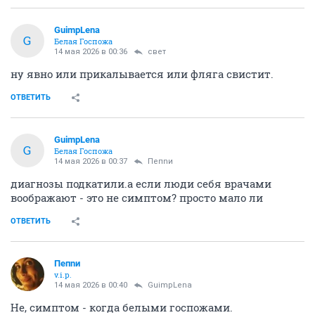
GuimpLena
G
Белая Госпожа
14 мая 2026 в 00:36
свет
ну явно или прикалывается или фляга свистит.
ОТВЕТИТЬ
GuimpLena
G
Белая Госпожа
14 мая 2026 в 00:37
Пепnи
диагнозы подкатили.а если люди себя врачами
воображают - это не симптом? просто мало ли
ОТВЕТИТЬ
Пепnи
v.i.p.
14 мая 2026 в 00:40
GuimpLena
Не, симптом - когда белыми госпожами.