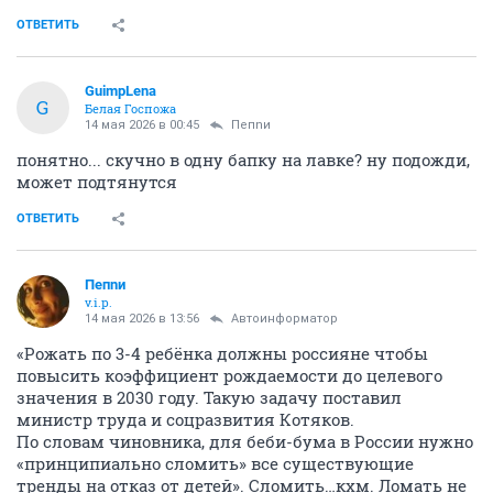
ОТВЕТИТЬ
GuimpLena
G
Белая Госпожа
14 мая 2026 в 00:45
Пепnи
понятно... скучно в одну бапку на лавке? ну подожди,
может подтянутся
ОТВЕТИТЬ
Пепnи
v.i.p.
14 мая 2026 в 13:56
Автоинформатор
«Рожать по 3-4 ребёнка должны россияне чтобы
повысить коэффициент рождаемости до целевого
значения в 2030 году. Такую задачу поставил
министр труда и соцразвития Котяков.
По словам чиновника, для беби-бума в России нужно
«принципиально сломить» все существующие
тренды на отказ от детей». Сломить…кхм. Ломать не