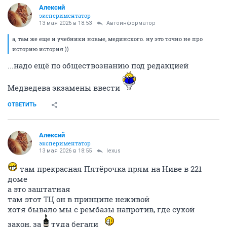
Алексий
экспериментатор
13 мая 2026 в 18:53
Автоинформатор
а, там же еще и учебники новые, мединского. ну это точно не про
историю история ))
...надо ещё по обществознанию под редакцией
Медведева экзамены ввести
ОТВЕТИТЬ
Алексий
экспериментатор
13 мая 2026 в 18:55
lexus
там прекрасная Пятёрочка прям на Ниве в 221
доме
а это заштатная
там этот ТЦ он в принципе неживой
хотя бывало мы с рембазы напротив, где сухой
закон, за
туда бегали