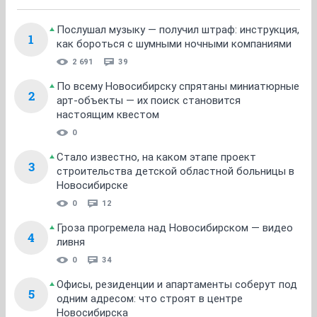
Послушал музыку — получил штраф: инструкция,
1
как бороться с шумными ночными компаниями
2 691
39
По всему Новосибирску спрятаны миниатюрные
2
арт-объекты — их поиск становится
настоящим квестом
0
Стало известно, на каком этапе проект
3
строительства детской областной больницы в
Новосибирске
0
12
Гроза прогремела над Новосибирском — видео
4
ливня
0
34
Офисы, резиденции и апартаменты соберут под
5
одним адресом: что строят в центре
Новосибирска