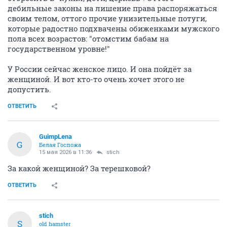
дебильные законы на лишение права распоряжаться
своим телом, оттого прочие унизительные потуги,
которые радостно подхвачены обиженками мужского
пола всех возрастов: "отомстим бабам на
государственном уровне!"
У России сейчас женское лицо. И она пойдёт за
женщиной. И вот кто-то очень хочет этого не
допустить.
ОТВЕТИТЬ
GuimpLena
G
Белая Госпожа
15 мая 2026 в 11:36
stich
За какой женщиной? За терешковой?
ОТВЕТИТЬ
stich
S
old hamster