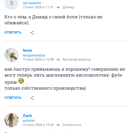
S
old hamster
15 мая 2026 в 11:51
Демид
Кто о чём, а Демид о своей боли (только не
обижайся).
ОТВЕТИТЬ
lexus
бездельница
15 мая 2026 в 12:08
Автоинформатор
как быстро привыкаешь к хорошему! совершенно не
могу теперь пить магазинную кисломолочку. фубе
прям
.
только собственного производства)
ОТВЕТИТЬ
Zactr
activist
15 мая 2026 в 12:44
GuimpLena