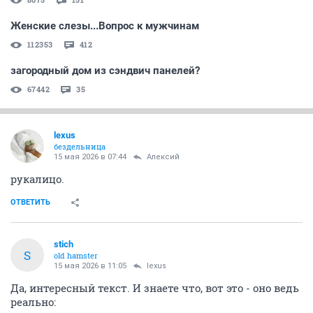
Женские слезы...Вопрос к мужчинам
112353
412
загородный дом из сэндвич панелей?
67442
35
lexus
бездельница
15 мая 2026 в 07:44
Алексий
рукалицо.
ОТВЕТИТЬ
stich
S
old hamster
15 мая 2026 в 11:05
lexus
Да, интересный текст. И знаете что, вот это - оно ведь
реально: