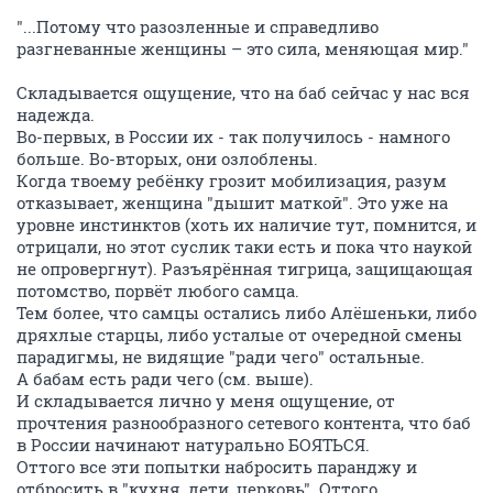
"...Потому что разозленные и справедливо
разгневанные женщины – это сила, меняющая мир."
Складывается ощущение, что на баб сейчас у нас вся
надежда.
Во-первых, в России их - так получилось - намного
больше. Во-вторых, они озлоблены.
Когда твоему ребёнку грозит мобилизация, разум
отказывает, женщина "дышит маткой". Это уже на
уровне инстинктов (хоть их наличие тут, помнится, и
отрицали, но этот суслик таки есть и пока что наукой
не опровергнут). Разъярённая тигрица, защищающая
потомство, порвёт любого самца.
Тем более, что самцы остались либо Алёшеньки, либо
дряхлые старцы, либо усталые от очередной смены
парадигмы, не видящие "ради чего" остальные.
А бабам есть ради чего (см. выше).
И складывается лично у меня ощущение, от
прочтения разнообразного сетевого контента, что баб
в России начинают натурально БОЯТЬСЯ.
Оттого все эти попытки набросить паранджу и
отбросить в "кухня, дети, церковь". Оттого