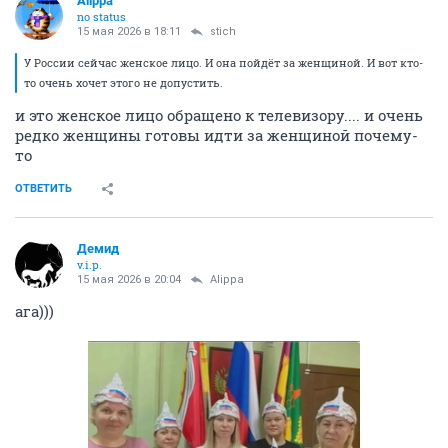
Alippa
no status
15 мая 2026 в 18:11
stich
У России сейчас женское лицо. И она пойдёт за женщиной. И вот кто-
то очень хочет этого не допустить.
и это женское лицо обращено к телевизору.... и очень
редко женщины готовы идти за женщиной почему-
то
ОТВЕТИТЬ
Демид
v.i.p.
15 мая 2026 в 20:04
Alippa
ага)))