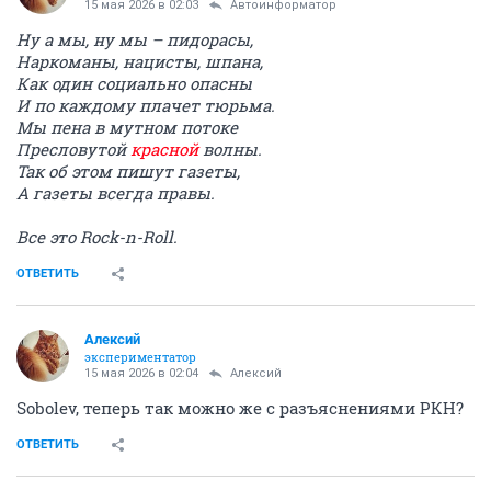
15 мая 2026 в 02:03
Автоинформатор
Ну а мы, ну мы – пидорасы,
Наркоманы, нацисты, шпана,
Как один социально опасны
И по каждому плачет тюрьма.
Мы пена в мутном потоке
Пресловутой
красной
волны.
Так об этом пишут газеты,
А газеты всегда правы.
Все это Rock-n-Roll.
ОТВЕТИТЬ
Алексий
экспериментатор
15 мая 2026 в 02:04
Алексий
Sоbоlev, теперь так можно же с разъяснениями РКН?
ОТВЕТИТЬ