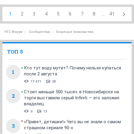
1
2
3
4
5
6
7
8
...
41
НГС.Форум
Сообщества
Бешеные знакомства
ТОП 5
Кто тут воду мутит? Почему нельзя купаться
1
после 2 августа
17 411
28
Стоит меньше 500 тысяч: в Новосибирске на
2
торги выставили серый Infiniti — его заложил
владелец
0
13
«Привет, детишки!» Чего вы не знали о самом
3
страшном сериале 90-х