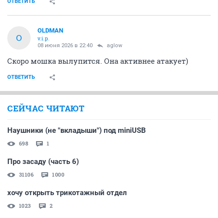
ОТВЕТИТЬ
OLDMAN
O
v.i.p.
08 июня 2026 в 22:40
aglow
Скоро мошка вылупится. Она активнее атакует)
ОТВЕТИТЬ
СЕЙЧАС ЧИТАЮТ
Наушники (не "вкладыши") под miniUSB
698
1
Про засаду (часть 6)
31106
1000
хочу открыть трикотажный отдел
1023
2