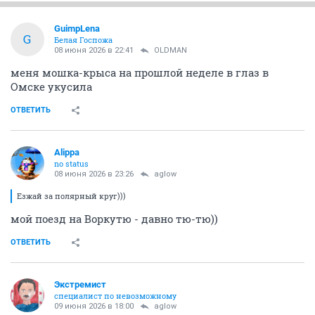
GuimpLena
G
Белая Госпожа
08 июня 2026 в 22:41
OLDMAN
меня мошка-крыса на прошлой неделе в глаз в
Омске укусила
ОТВЕТИТЬ
Alippa
no status
08 июня 2026 в 23:26
aglow
Езжай за полярный круг)))
мой поезд на Воркутю - давно тю-тю))
ОТВЕТИТЬ
Экстремист
специалист по невозможному
09 июня 2026 в 18:00
aglow