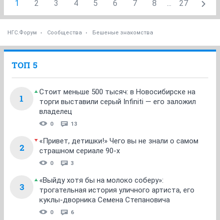
1
2
3
4
5
6
7
8
...
27
НГС.Форум
Сообщества
Бешеные знакомства
ТОП 5
Стоит меньше 500 тысяч: в Новосибирске на
1
торги выставили серый Infiniti — его заложил
владелец
0
13
«Привет, детишки!» Чего вы не знали о самом
2
страшном сериале 90-х
0
3
«Выйду хотя бы на молоко соберу»:
3
трогательная история уличного артиста, его
куклы-дворника Семена Степановича
0
6