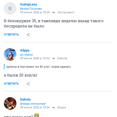
GuimpLena
G
Белая Госпожа
09 июня 2026 в 18:09
Экстремист
В белокурихе 35, в таиланде неделю назад такого
беспредела не было
ОТВЕТИТЬ
Alippa
no status
09 июня 2026 в 18:52
Dаkota
арбузы в быстрике по 45 р/кг. норм однако.
а были 20 коп/кг
ОТВЕТИТЬ
Dаkota
Флужу отечеству!
09 июня 2026 в 18:54
Alippa
что такое коп?