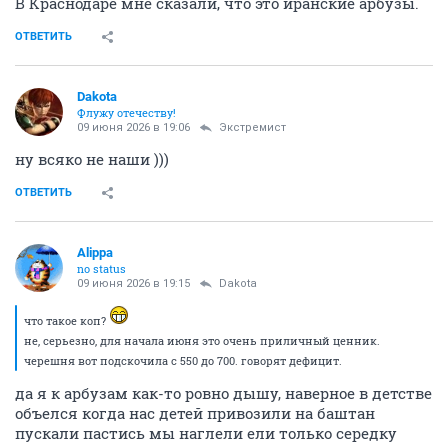
В Краснодаре мне сказали, что это иранские арбузы.
ОТВЕТИТЬ
Dаkota
Флужу отечеству!
09 июня 2026 в 19:06
Экстремист
ну всяко не наши )))
ОТВЕТИТЬ
Alippa
no status
09 июня 2026 в 19:15
Dаkota
что такое коп?
не, серьезно, для начала июня это очень приличный ценник.
черешня вот подскочила с 550 до 700. говорят дефицит.
да я к арбузам как-то ровно дышу, наверное в детстве
объелся когда нас детей привозили на баштан
пускали пастись мы наглели ели только середку