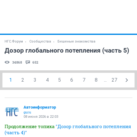
НГС.Форум
Сообщества
Бешеные знакомства
Дозор глобального потепления (часть 5)
34868
652
1
2
3
4
5
6
7
8
...
27
Автоинформатор
guru
08 июня 2026 в 22:03
Продолжение топика
"Дозор глобального потепления
(часть 4)"