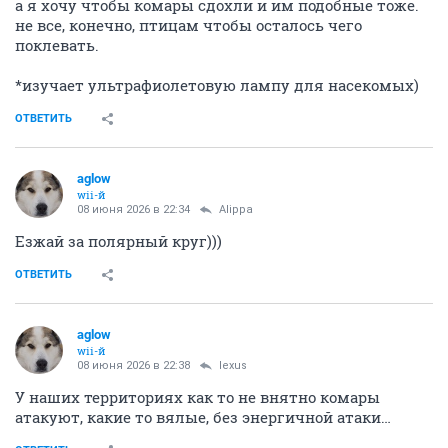
а я хочу чтобы комары сдохли и им подобные тоже.
не все, конечно, птицам чтобы осталось чего
поклевать.
*изучает ультрафиолетовую лампу для насекомых)
ОТВЕТИТЬ
aglow
wii-й
08 июня 2026 в 22:34
Alippa
Езжай за полярный круг)))
ОТВЕТИТЬ
aglow
wii-й
08 июня 2026 в 22:38
lexus
У наших территориях как то не внятно комары
атакуют, какие то вялые, без энергичной атаки…