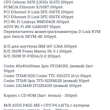
CPU Celeron S478 2,3GHz SL6T2 100руб.
PCMCIA Ethernet XJ10BT 100руб.
PCI Ethernet D-Link DFE-520TX 100руб.
PCI Ethernet D-Link DFE-550TX 100руб.
PCI Wi-Fi Linksys WMO54GR 300руб.
ASUS Wi-Fi AW-GA800BT 50руб.
Переключатель монитора/клавиатуры D-Link KVM
port Switch DKVM-4K 100руб.
Б/П для ноутбука IBM 16V 3,36A 300руб.
Б/П 300W Power Master FA-5-1 100руб.
Б/П 350W IP-P350AJ2-0 200руб.
Cooler 40x40x20mm 2pin SY124020L (новый) 2шт.
50руб.
Cooler TITAN HDD Cooler TTC-HD12TZ (б/у) 50руб.
Cooler TITAN 3pin TFD-9225M12B (новый) 50руб.
Cooler ZALMAN ZF1225ASH (новый) 100руб.
Корпус с CD-ROM (3шт. белых) - 100руб.
M/B ASUS P4GE-MX + CPU P4 2,4ГГц с кулером