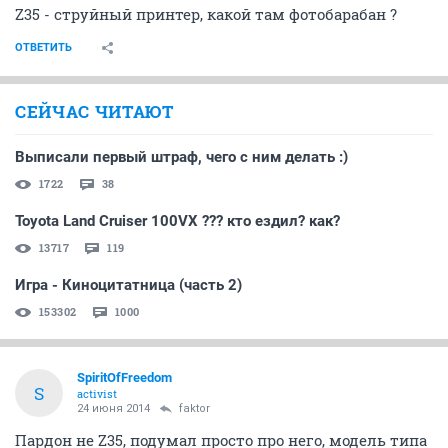
Z35 - струйный принтер, какой там фотобарабан ?
ОТВЕТИТЬ
СЕЙЧАС ЧИТАЮТ
Выписали первый штраф, чего с ним делать :)
1722
38
Toyota Land Cruiser 100VX ??? кто ездил? как?
13717
119
Игра - Киноцитатница (часть 2)
153302
1000
SpiritOfFreedom
S
activist
24 июня 2014
faktor
Пардон не Z35, подумал просто про него, модель типа