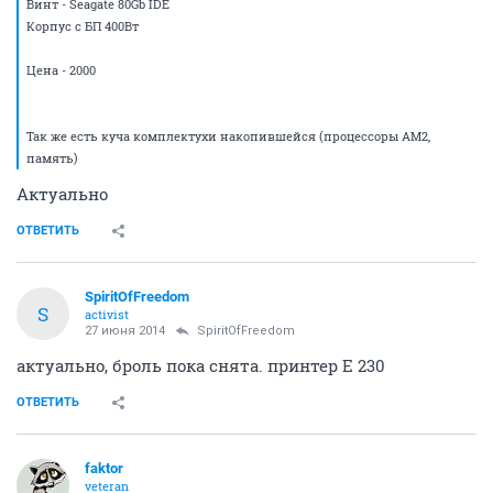
Винт - Seagate 80Gb IDE
Корпус с БП 400Вт
Цена - 2000
Так же есть куча комплектухи накопившейся (процессоры АМ2,
память)
Актуально
ОТВЕТИТЬ
SpiritOfFreedom
S
activist
27 июня 2014
SpiritOfFreedom
актуально, броль пока снята. принтер E 230
ОТВЕТИТЬ
faktor
veteran