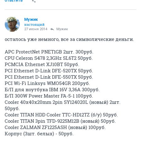
ОТВЕТИТЬ
Мужик
настоящий
27 июня 2014
Мужик
осталось уже немного, все за символические деньги.
APC ProtectNet PNET1GB 2шт. 300руб.
CPU Celeron S478 2,3GHz SL6T2 50руб.
PCMCIA Ethernet XJ10BT 50руб.
PCI Ethernet D-Link DFE-520TX 50руб.
PCI Ethernet D-Link DFE-550TX 50руб.
PCI Wi-Fi Linksys WMO54GR 200руб.
Б/П для ноутбука IBM 16V 3,36A 300руб.
Б/П 300W Power Master FA-5-1 100руб.
Cooler 40x40x20mm 2pin SY124020L (новый) 2шт.
50руб.
Cooler TITAN HDD Cooler TTC-HD12TZ (б/у) 50руб.
Cooler TITAN 3pin TFD-9225M12B (новый) 50руб.
Cooler ZALMAN ZF1225ASH (новый) 100руб.
Корпус (3шт. белых) - 50руб.