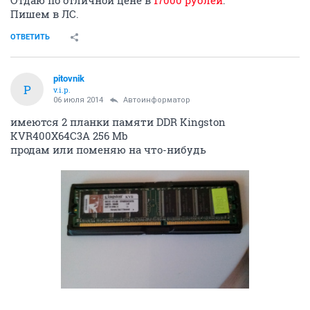
Отдаю по отличной цене в
17000 рублей
.
Пишем в ЛС.
ОТВЕТИТЬ
pitovnik
P
v.i.p.
06 июля 2014
Автоинформатор
имеются 2 планки памяти DDR Kingston
KVR400X64C3A 256 Mb
продам или поменяю на что-нибудь