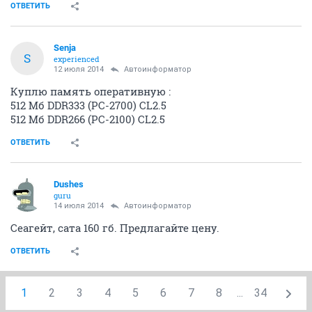
ОТВЕТИТЬ
Senja
S
experienced
12 июля 2014
Автоинформатор
Куплю память оперативную :
512 Мб DDR333 (PC-2700) CL2.5
512 Мб DDR266 (PC-2100) CL2.5
ОТВЕТИТЬ
Dushes
guru
14 июля 2014
Автоинформатор
Сеагейт, сата 160 гб. Предлагайте цену.
ОТВЕТИТЬ
1
2
3
4
5
6
7
8
...
34