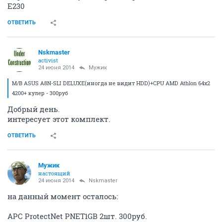
Е230
ОТВЕТИТЬ
Nskmaster
activist
24 июня 2014
Мужик
M/B ASUS A8N-SLI DELUXE(иногда не видит HDD)+CPU AMD Athlon 64х2
4200+ кулер - 300руб
Добрый день.
интересует этот комплект.
ОТВЕТИТЬ
Мужик
настоящий
24 июня 2014
Nskmaster
на данный момент осталось:
APC ProtectNet PNET1GB 2шт. 300руб.