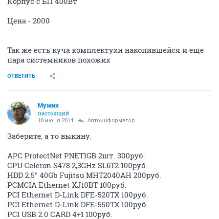
Корпус с БП 400Вт
Цена - 2000
Так же есть куча комплектухи накопившейся и еще
пара системников похожих
ОТВЕТИТЬ
Мужик
настоящий
18 июня 2014
Автоинформатор
Заберите, а то выкину.
APC ProtectNet PNET1GB 2шт. 300руб.
CPU Celeron S478 2,3GHz SL6T2 100руб.
HDD 2.5" 40Gb Fujitsu MHT2040AH 200руб.
PCMCIA Ethernet XJ10BT 100руб.
PCI Ethernet D-Link DFE-520TX 100руб.
PCI Ethernet D-Link DFE-550TX 100руб.
PCI USB 2.0 CARD 4+1 100руб.