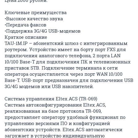
Ключевые преимущества
•Высокое качество звука
•Передача факсов
•Поддержка 3G/4G USB-модемов
Краткое описание
TAU-1М.IP – абонентский шлюз с интегрированным
роутером. Устройство имеет на борту порт FXS для
подключения аналогового телефона, 2 порта LAN
10/100 Base-T для подключения ПК и телевизионных
приставок STB. Подключение терминала к сети
оператора осуществляется через порт WAN 10/100
Base-T. USB-порт предназначен для подключения USB
3G/4G модемов или USB накопителей.
Система управления Eltex.ACS (TR-069)
Система автоконфигурирования Eltex.ACS,
реализованная на базе протокола TR-069,
предоставляет оператору удобный функционал по
управлению версиями ПО и конфигурацией
абонентских устройств. Eltex.ACS автоматически
загружает в устройство индивидуальную