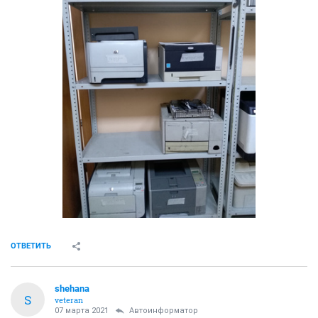
ОТВЕТИТЬ
shehana
S
veteran
07 марта 2021
Автоинформатор