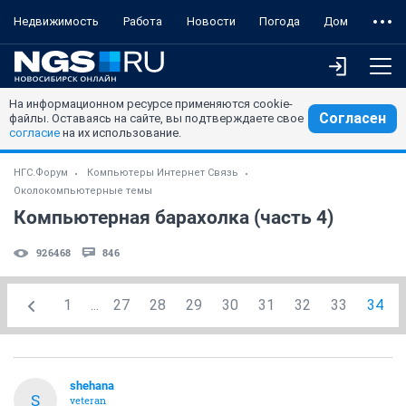
Недвижимость
Работа
Новости
Погода
Дом
На информационном ресурсе применяются cookie-
Согласен
файлы. Оставаясь на сайте, вы подтверждаете свое
согласие
на их использование.
НГС.Форум
Компьютеры Интернет Связь
Околокомпьютерные темы
Компьютерная барахолка (часть 4)
926468
846
1
...
27
28
29
30
31
32
33
34
shehana
S
veteran