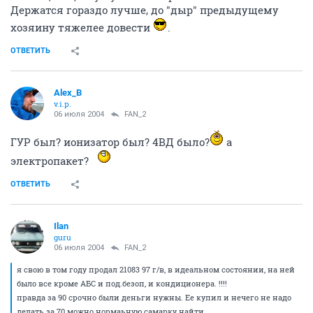
Держатся гораздо лучше, до "дыр" предыдущему
хозяину тяжелее довести
.
ОТВЕТИТЬ
Alex_B
v.i.p.
06 июля 2004
FAN_2
ГУР был? ионизатор был? 4ВД было?
а
электропакет?
ОТВЕТИТЬ
Ilan
guru
06 июля 2004
FAN_2
я свою в том году продал 21083 97 г/в, в идеальном состоянии, на ней
было все кроме АБС и под.безоп, и кондиционера. !!!!
правда за 90 срочно были деньги нужны. Ее купил и нечего не надо
делать за 70 можно нормаьную самарку найти.......