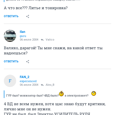
А что все??? Литье и тонировка?
ОТВЕТИТЬ
Ilan
guru
06 июля 2004
Valico
Валико, дарагой! Ты мне скажи, на какой ответ ты
надеешься?
ОТВЕТИТЬ
FAN_2
F
experienced
06 июля 2004
Alex_B
ГУР был? ионизатор был? 4ВД было?
а электропакет?
4 ВД не всем нужен, хотя щас знаю будут критики,
лично мне он не нужен.
ГУР не был, был Электро УСИЛИТЕЛЬ РУЛЯ