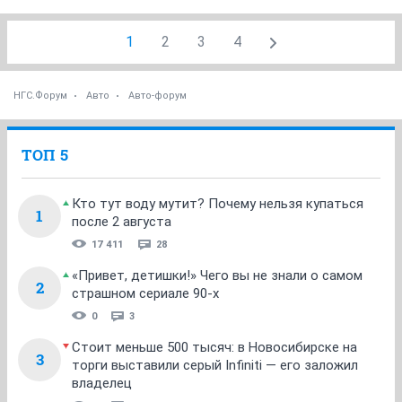
1
2
3
4
НГС.Форум
Авто
Авто-форум
ТОП 5
Кто тут воду мутит? Почему нельзя купаться
1
после 2 августа
17 411
28
«Привет, детишки!» Чего вы не знали о самом
2
страшном сериале 90-х
0
3
Стоит меньше 500 тысяч: в Новосибирске на
3
торги выставили серый Infiniti — его заложил
владелец