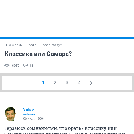
НГС.Форум
Авто
Авто-форум
Классика или Самара?
6052
81
1
2
3
4
Valico
veteran
06 июля 2004
Терзаюсь сомнениями, что брать? Классику или
Самару? Ценовой диапазон 75-80 т.р. Сейчас катаюсь