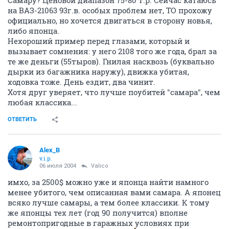
на ВАЗ-21063 93г.в. особых проблем нет, ТО прохожу
официально, но хочется двигаться в сторону новья,
либо японца.
Нехороший пример перед глазами, который и
вызывает сомнения: у него 2108 того же года, брал за
те же деньги (55тыров). Гнилая насквозь (буквально
дырки из багажника наружу), движка убитая,
ходовка тоже. День ездит, два чинит.
Хотя друг уверяет, что лучше поубитей "самара", чем
любая классика...
ОТВЕТИТЬ
Alex_B
v.i.p.
06 июля 2004
Valico
имхо, за 2500$ можно уже и японца найти намного
менее убитого, чем описанная вами самара. А японец
всяко лучше самары, а тем более классики. К тому
же японцы тех лет (год 90 получится) вполне
ремонтопригодные в гаражных условиях при