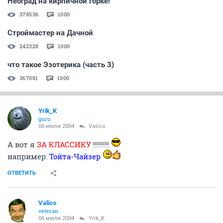
Неоград на кирпичной горке!
378536
1000
Строймастер на Дачной
242328
1000
что такое Эзотерика (часть 3)
367081
1000
Yrik_K
guru
06 июля 2004
Valico
А вот я
ЗА КЛАССИКУ
!!!!!!!!
например:
Тойта-Чайзер
ОТВЕТИТЬ
Valico
veteran
06 июля 2004
Yrik_K