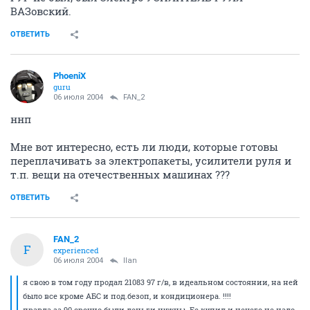
ВАЗовский.
ОТВЕТИТЬ
PhoeniX
guru
06 июля 2004
FAN_2
ннп
Мне вот интересно, есть ли люди, которые готовы
переплачивать за электропакеты, усилители руля и
т.п. вещи на отечественных машинах ???
ОТВЕТИТЬ
FAN_2
F
experienced
06 июля 2004
Ilan
я свою в том году продал 21083 97 г/в, в идеальном состоянии, на ней
было все кроме АБС и под.безоп, и кондиционера. !!!!
правда за 90 срочно были деньги нужны. Ее купил и нечего не надо