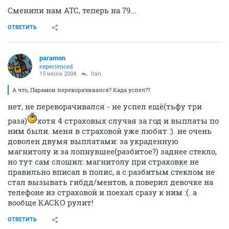
Сменили нам АТС, теперь на 79...
ОТВЕТИТЬ
paramon
experienced
15 июля 2004
Ilan
А что, Парамон переворачивался? Када успел??
нет, не переворачивался - не успел ещё(тьфу три
раза)
хотя 4 страховых случая за год и выплаты по
ним были. меня в страховой уже любят :). не очень
доволен двумя выплатами: за украденную
магнитолу и за лопнувшее(разбитое?) заднее стекло,
но тут сам слошил: магнитолу при страховке не
правильно вписал в полис, а с разбитым стеклом не
стал вызывать гибдд/ментов, а поверил девочке на
телефоне из страховой и поехал сразу к ним :(. а
вообще КАСКО рулит!
ОТВЕТИТЬ