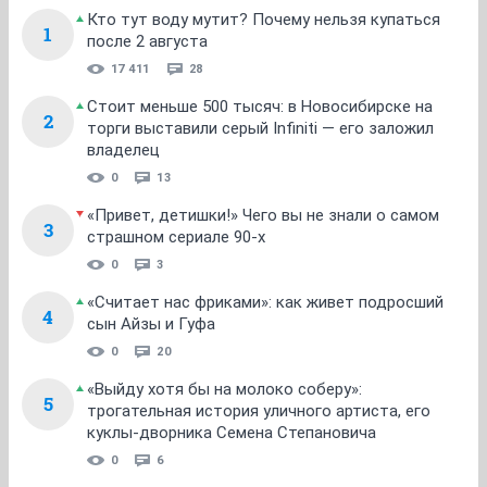
Кто тут воду мутит? Почему нельзя купаться
1
после 2 августа
17 411
28
Стоит меньше 500 тысяч: в Новосибирске на
2
торги выставили серый Infiniti — его заложил
владелец
0
13
«Привет, детишки!» Чего вы не знали о самом
3
страшном сериале 90-х
0
3
«Считает нас фриками»: как живет подросший
4
сын Айзы и Гуфа
0
20
«Выйду хотя бы на молоко соберу»:
5
трогательная история уличного артиста, его
куклы-дворника Семена Степановича
0
6