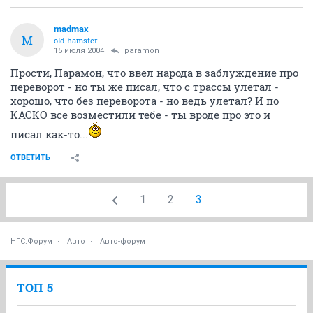
madmax
M
old hamster
15 июля 2004
paramon
Прости, Парамон, что ввел народа в заблуждение про
переворот - но ты же писал, что с трассы улетал -
хорошо, что без переворота - но ведь улетал? И по
КАСКО все возместили тебе - ты вроде про это и
писал как-то...
ОТВЕТИТЬ
1
2
3
НГС.Форум
Авто
Авто-форум
ТОП 5