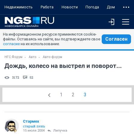
Недвижимость
Работа
Новости
Погода
Дом
На информационном ресурсе применяются cookie-
Согласен
файлы. Оставаясь на сайте, вы подтверждаете свое
согласие
на их использование.
НГС.Форум
Авто
Авто-форум
Дождь, колесо на выстрел и поворот...
3172
52
1
2
3
Стармех
старый пень
15 июля 2004
Липучка