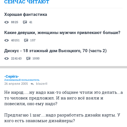
СЕЙЧАС ЧИТАЮТ
Хорошая фантастика
8825
41
Какие девушки, женщины мужчин привлекают больше?
40151
157
Дискус - 18 этажный дом Высоцкого, 70 (часть 2)
224143
1000
-Серёга-
Анонимный пользователь
26 апреля 2005
blazerII
Не народ.....ну надо как-то общнее чтоли это делать...а
то человек предложил. И на него всё взяли и
повесили, оно ему надо?
Предлагаю 1 шаг....надо разработать дизайн карты. У
кого есть знакомые дизайнеры?