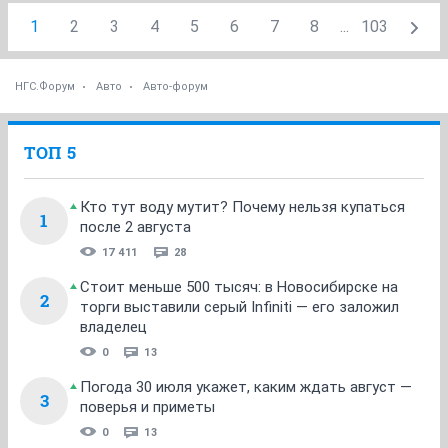
1
2
3
4
5
6
7
8
...
103
НГС.Форум
Авто
Авто-форум
ТОП 5
Кто тут воду мутит? Почему нельзя купаться
1
после 2 августа
17 411
28
Стоит меньше 500 тысяч: в Новосибирске на
2
торги выставили серый Infiniti — его заложил
владелец
0
13
Погода 30 июля укажет, каким ждать август —
3
поверья и приметы
0
13