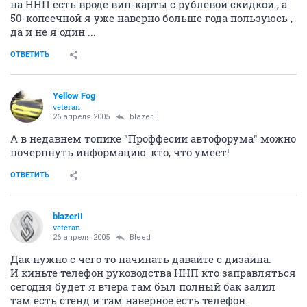
на ННП есть вроде вип-карты с рублевой скидкой , а
50-копеечной я уже наверно больше года пользуюсь ,
да и не я один ...
ОТВЕТИТЬ
Yellow Fog
veteran
26 апреля 2005
blazerII
А в недавнем топике "Проффесии автофорума" можно
почерпнуть информацию: кто, что умеет!
ОТВЕТИТЬ
blazerII
veteran
26 апреля 2005
Bleed
Дак нужно с чего то начинать давайте с дизайна.
И киньте телефон руководства ННП кто заправляться
сегодня будет я вчера там был полный бак залил
там есть стенд и там наверное есть телефон.