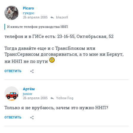
Picaro
гундос
26 апреля 2005
blazerII
И киньте телефон руководства ННП
телефон и в ГИСе есть: 23-16-55, Октябрьская, 52
Тогда давайте еще и с ТрансБлоком или
ТрансСервисом договариваться, а то мне ни Беркут,
ни ННП не по пути
ОТВЕТИТЬ
Артём
juniоr
26 апреля 2005
Yellow Fog
Только я не врубаюсь, зачем это нужно ННП?
ОТВЕТИТЬ