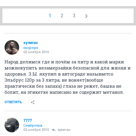
1
2
3
хулиган
mcgregor
02 ноября 2010
Народ делимся где и почём за литр и какой марки
можнокупить незамерзайки безопасной для жизни и
здоровья. З.Ы. якупил в автограде называетсо
Эльбрус 120р за 3 литра, не воняет(вообще
практически без запаха) глаза не режет, башка не
болит, на этикетке написано не содержит метанол.
ОТВЕТИТЬ
7777
Семёрочки
02 ноября 2010
хулиган