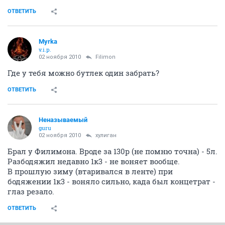
ОТВЕТИТЬ
Myrka
v.i.p.
02 ноября 2010
Filimon
Где у тебя можно бутлек один забрать?
ОТВЕТИТЬ
Неназываемый
guru
02 ноября 2010
хулиган
Брал у Филимона. Вроде за 130р (не помню точна) - 5л.
Разбодяжил недавно 1к3 - не воняет вообще.
В прошлую зиму (втаривался в ленте) при
бодяжении 1к3 - воняло сильно, када был концетрат -
глаз резало.
ОТВЕТИТЬ