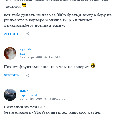
держится
вот тебе делать не чего,за 300р брать,я всегда беру на
рынке,что в карьере мочище 120р,5 л пахнет
фруктами,беру всегда в минус.
ОТВЕТИТЬ
igornsk
дед
02 ноября 2010
tusa549
Пахнет фруктами еще ни о чем не говорит
ОТВЕТИТЬ
BJ5P
experienced
02 ноября 2010
ЭриКартман
Названия из той БП:
без метанола - StarWax антилёд, kangaroo washer,