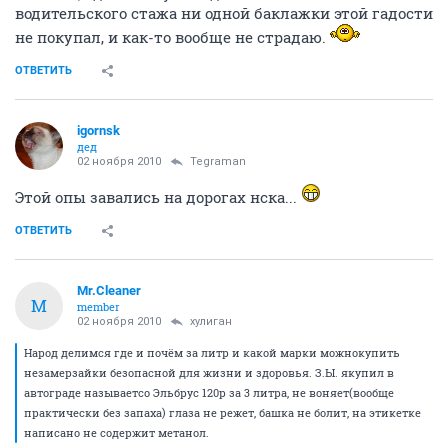
водительского стажа ни одной баклажки этой гадости
не покупал, и как-то вообще не страдаю.
ОТВЕТИТЬ
igornsk
дед
02 ноября 2010
Tegraman
Этой опы завались на дорогах нска...
ОТВЕТИТЬ
Mr.Cleaner
M
member
02 ноября 2010
хулиган
Народ делимся где и почём за литр и какой марки можнокупить
незамерзайки безопасной для жизни и здоровья. З.Ы. якупил в
автограде называетсо Эльбрус 120р за 3 литра, не воняет(вообще
практически без запаха) глаза не режет, башка не болит, на этикетке
написано не содержит метанол.