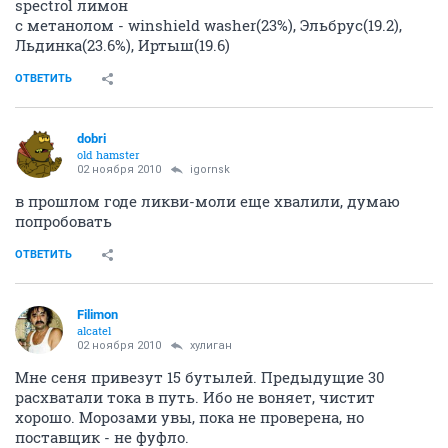
spectrol лимон
с метанолом - winshield washer(23%), Эльбрус(19.2),
Льдинка(23.6%), Иртыш(19.6)
ОТВЕТИТЬ
dobri
old hamster
02 ноября 2010
igornsk
в прошлом годе ликви-моли еще хвалили, думаю
попробовать
ОТВЕТИТЬ
Filimon
alcatel
02 ноября 2010
хулиган
Мне сеня привезут 15 бутылей. Предыдущие 30
расхватали тока в путь. Ибо не воняет, чистит
хорошо. Морозами увы, пока не проверена, но
поставщик - не фуфло.