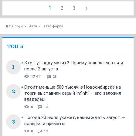
1
2
3
НГС.Форум
Авто
Авто-форум
ТОП 5
Кто тут воду мутит? Почему нельзя купаться
1
после 2 августа
17 411
28
Стоит меньше 500 тысяч: в Новосибирске на
2
торги выставили серый Infiniti — его заложил
владелец
0
13
Погода 30 июля укажет, каким ждать август —
3
поверья и приметы
0
13