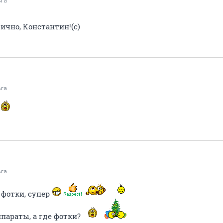
ьга
ично, Константин!(с)
ьга
ьга
 фотки, супер
ппараты, а где фотки?