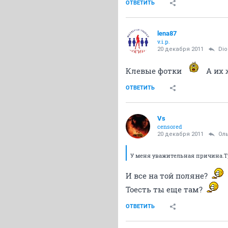
ОТВЕТИТЬ
lena87
v.i.p.
20 декабря 2011
Di
Клевые фотки
А их 
ОТВЕТИТЬ
Vs
censored
20 декабря 2011
Oл
У меня уважительная причина.Т
И все на той поляне?
Тоесть ты еще там?
ОТВЕТИТЬ