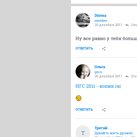
Dionea
member
20 декабря 2011
Oл
Ну все равно у тебя боль
ОТВЕТИТЬ
Oльга
guru
20 декабря 2011
Di
НГС 2011 - копия.rar
ОТВЕТИТЬ
Третий
Т
Давайте жить дружно