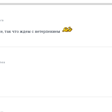
ьга
ше, так что ждем с нетерпением
onea