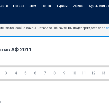
вости
Погода
Дом
Почта
Туризм
Афиша
Курсы валю
меняются cookie-файлы. Оставаясь на сайте, вы подтверждаете свое
с
атив АФ 2011
3
4
5
6
7
8
9
10
11
12
13
U