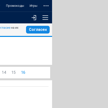
т
Промокоды
Игры
огласие
на их
Согласен
14
15
16