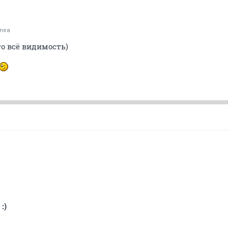
onea
то всё видимость)
:)