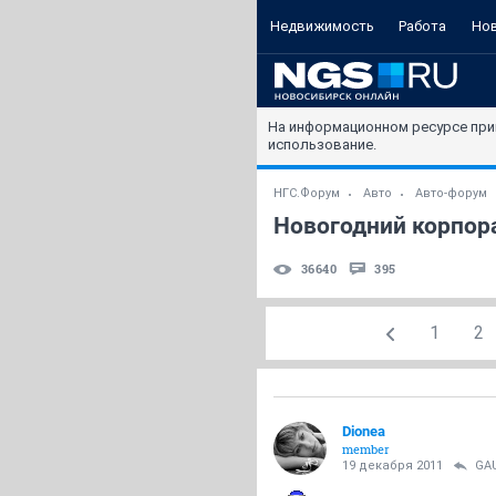
Недвижимость
Работа
Но
На информационном ресурсе при
использование.
НГС.Форум
Авто
Авто-форум
Новогодний корпор
36640
395
1
2
Dionea
member
19 декабря 2011
GA