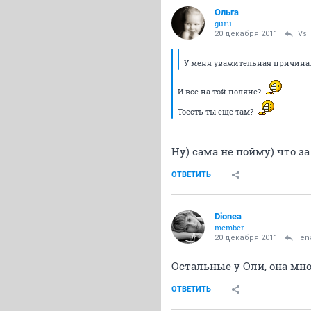
Oльга
guru
20 декабря 2011
Vs
У меня уважительная причина.
И все на той поляне?
Тоесть ты еще там?
Ну) сама не пойму) что з
ОТВЕТИТЬ
Dionea
member
20 декабря 2011
len
Остальные у Оли, она мно
ОТВЕТИТЬ