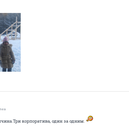
onea
чина.Три корпоратива, один за одним.