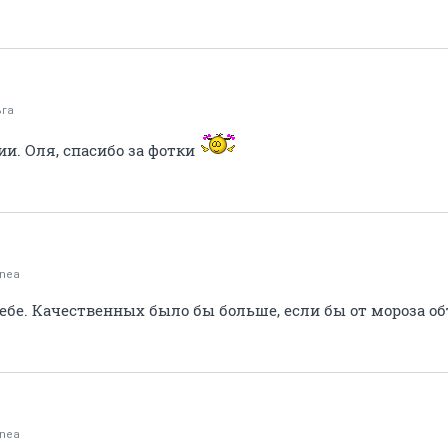
ьга
и. Оля, спасибо за фотки
onea
себе. Качественных было бы больше, если бы от мороза о
onea