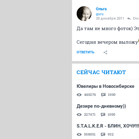
Oльга
guru
20 декабря 2011
Di
Да там не много фоток) Э
Сегодня вечером выложу
ОТВЕТИТЬ
СЕЙЧАС ЧИТАЮТ
Ювелиры в Новосибирске
440276
1000
Дезире по-дневному))
227471
1000
S.T.A.L.K.E.R - БЛИН, ХОЧУ!!! 
558051
932