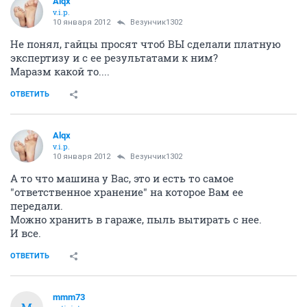
Alqx
v.i.p.
10 января 2012
Везунчик1302
Не понял, гайцы просят чтоб ВЫ сделали платную
экспертизу и с ее результатами к ним?
Маразм какой то....
ОТВЕТИТЬ
Alqx
v.i.p.
10 января 2012
Везунчик1302
А то что машина у Вас, это и есть то самое
"ответственное хранение" на которое Вам ее
передали.
Можно хранить в гараже, пыль вытирать с нее.
И все.
ОТВЕТИТЬ
mmm73