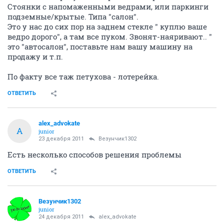
Стоянки с напомаженными ведрами, или паркинги
подземные/крытые. Типа "салон".
Это у нас до сих пор на заднем стекле " куплю ваше
ведро дорого", а там все пуком. Звонят-наяривают.. "
это "автосалон", поставьте нам вашу машину на
продажу и т.п.
По факту все таж петухова - лотерейка.
ОТВЕТИТЬ
alex_advokate
A
junior
23 декабря 2011
Везунчик1302
Есть несколько способов решения проблемы
ОТВЕТИТЬ
Везунчик1302
junior
24 декабря 2011
alex_advokate