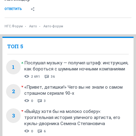
ОТВЕТИТЬ
НГС.Форум
Авто
Авто-форум
ТОП 5
Послушал музыку — получил штраф: инструкция,
1
как бороться с шумными ночными компаниями
2 691
36
«Привет, детишки!» Чего вы не знали о самом
2
страшном сериале 90-х
0
3
«Выйду хотя бы на молоко соберу»:
3
трогательная история уличного артиста, его
куклы-дворника Семена Степановича
0
6