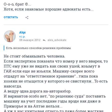
О-о-о, брат ©...
Хотя, если знакомые хорошие адвокаты есть...
ОТВЕТИТЬ
Alqx
v.i.p.
08 января 2012
alex_advokate
Есть несколько способов решения проблемы
Не стоит обманывать человека.
Если экспертиза показала что номер у него вварен, то
ПТС ему уже не видать как своих ушей, изымут в
ГАИ если еще не изьяли. Машину-скорее всего
отдадут на "ответственное хранение"...типа пока
хозяин не отыщется у которого ее свистнули...То есть
навсегда.
А ведру одна дорога на-авторазбор.
И вариантов особо нет, "по решению суда" поставить
машину на учет последние годы вроде как даже в
Приморье и на Алтае нельзя...
А уж у нас учитывая отчего-то даже более жесткие