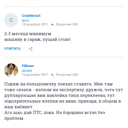
Counteract
C
guru
16 декабря 2011
Везунчик1302
2-3 месяца минимум
машину в гараж, пущай стоит
ОТВЕТИТЬ
Filimon
alcatel
16 декабря 2011
Везунчик1302
Подиж на большевичку поехал ставить. Мне там
тоже скзали - вэлком на экспертизу, дружок, чота тут
дублирующая вин наклейка типа переклеена, тут
подозрительные клепки на вине, приходи, в общем в
наш кабинет.
Ага щаз, дай ПТС, пока. На бородина встал без
проблем.