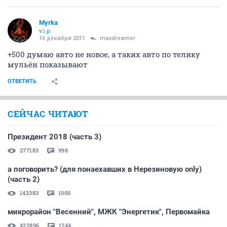
Myrka
v.i.p.
16 декабря 2011
maxdreamer
+500 думаю авто не новое, а таких авто по телику
мульён показывают
ОТВЕТИТЬ
СЕЙЧАС ЧИТАЮТ
Президент 2018 (часть 3)
277183
998
а поговорить? (для понаехавших в Нерезиновую only)
(часть 2)
142383
1000
микрорайон "Весенний", МЖК "Энергетик", Первомайка
422896
1244