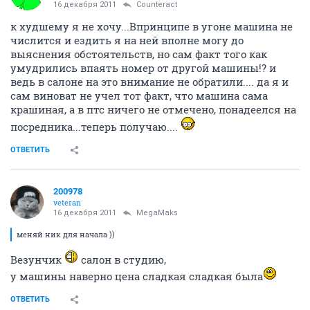
16 декабря 2011
Counteract
к худшему я не хочу...Впринципе в угоне машина не
числится и ездить я на ней вполне могу до
выяснения обстоятельств, но сам факт того как
умудрились впаять номер от другой машины!? и
ведь в салоне на это внимание не обратили.... да я и
сам виноват не учел тот факт, что машина сама
крашиная, а в птс ничего не отмечено, понадеелся на
посредника...теперь получаю....
ОТВЕТИТЬ
200978
veteran
16 декабря 2011
MegaMaks
меняй ник для начала ))
Везунчик
салон в студию,
у машины наверно цена сладкая сладкая была
ОТВЕТИТЬ