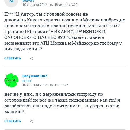
M
activist
10 января 2012
Везунчик1302
П****Ц.Автор, ты с головой совсем не
дружишь.Какого хера ты вообще в Москву попёрся,не
зная элементарных правил покупки машины там?
Правило №1 гласит:"НИКАКИХ ТРАНЗИТОВ И
САЛОНОВ-ЭТО ПАЛЕВО 99%!"Самые главные
мошенники это АТЦ Москва и Мэйджор,по любому у
них пади купил?
ОТВЕТИТЬ
Везунчик1302
junior
10 января 2012
mmm73
нет не у них...и с выражениями попрошу по
осторожней! не все же такие подкованные как ты! и
разобраться ещёнадо с ситуацией... я уверен в этой
машине!
ОТВЕТИТЬ