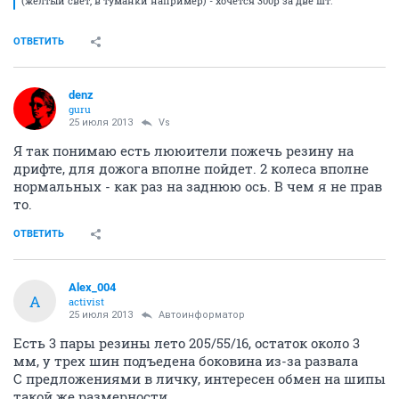
(жёлтый свет, в туманки например) - хочется 300р за две шт.
ОТВЕТИТЬ
denz
guru
25 июля 2013
Vs
Я так понимаю есть лююители пожечь резину на
дрифте, для дожога вполне пойдет. 2 колеса вполне
нормальных - как раз на заднюю ось. В чем я не прав
то.
ОТВЕТИТЬ
Alex_004
A
activist
25 июля 2013
Автоинформатор
Есть 3 пары резины лето 205/55/16, остаток около 3
мм, у трех шин подъедена боковина из-за развала
С предложениями в личку, интересен обмен на шипы
такой же размерности