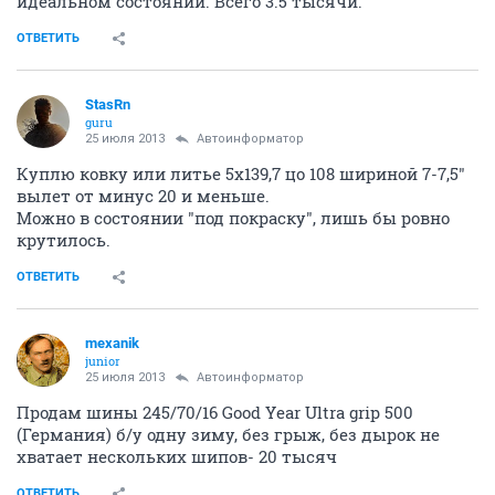
идеальном состоянии. Всего 3.5 тысячи.
ОТВЕТИТЬ
StasRn
guru
25 июля 2013
Автоинформатор
Куплю ковку или литье 5х139,7 цо 108 шириной 7-7,5"
вылет от минус 20 и меньше.
Можно в состоянии "под покраску", лишь бы ровно
крутилось.
ОТВЕТИТЬ
mexanik
junior
25 июля 2013
Автоинформатор
Продам шины 245/70/16 Good Year Ultra grip 500
(Германия) б/у одну зиму, без грыж, без дырок не
хватает нескольких шипов- 20 тысяч
ОТВЕТИТЬ