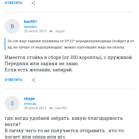
ОТВЕТИТЬ
ban951
B
member
25 июля 2013
skype
За сок ищу заднии пружины от 10*,11* переднеприводных (пойдет и от
вд, но лучше от недоприводов). можно просевшие надо на опыты.
Имеется стойка в сборе (от 100 короллы), с пружиной.
Передняя или задняя не знаю.
Если есть желание, забирай.
ОТВЕТИТЬ
skype
S
veteran
25 июля 2013
ban951
где, когда удобней забрать. какую благодарность
везти?
В личку чего-то не получается отправить...кто-то
логает или опера или нгс