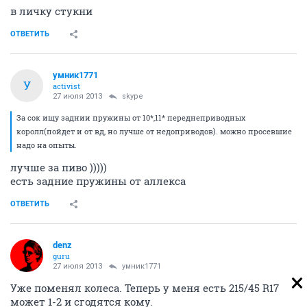
в личку стукни
ОТВЕТИТЬ
умник1771
У
activist
27 июля 2013
skype
За сок ищу заднии пружины от 10*,11* переднеприводных
королл(пойдет и от вд, но лучше от недоприводов). можно просевшие
надо на опыты.
лучше за пиво )))))
есть задние пружины от аллекса
ОТВЕТИТЬ
denz
guru
27 июля 2013
умник1771
Уже поменял колеса. Теперь у меня есть 215/45 R17
может 1-2 и сгодятся кому.