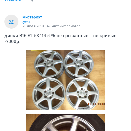
мистерКэт
М
guru
25 июля 2013
Автоинформатор
диски R16 ET 53 114.5 *5 не грызанные ...не кривые
-7000р.