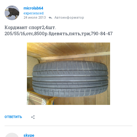
microlab64
experienced
24 июля 2013
Автоинформатор
Кордиант спорт2,4шт.
205/55/16,отс,8500р.8девять,пять,три,790-84-47
ОТВЕТИТЬ
skype