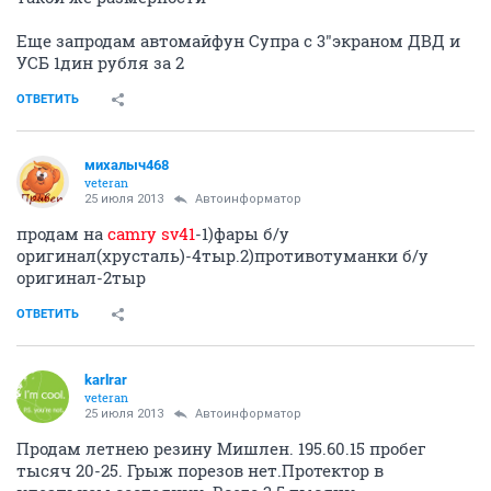
Еще запродам автомайфун Супра с 3"экраном ДВД и
УСБ 1дин рубля за 2
ОТВЕТИТЬ
михалыч468
veteran
25 июля 2013
Автоинформатор
продам на
camry sv41
-1)фары б/у
оригинал(хрусталь)-4тыр.2)противотуманки б/у
оригинал-2тыр
ОТВЕТИТЬ
karlrar
veteran
25 июля 2013
Автоинформатор
Продам летнею резину Мишлен. 195.60.15 пробег
тысяч 20-25. Грыж порезов нет.Протектор в