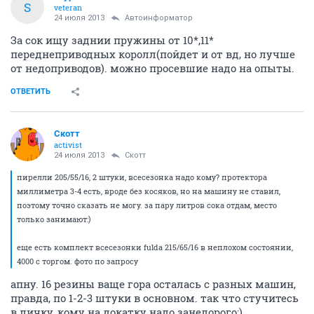
S
veteran
24 июля 2013
Автоинформатор
За сок ищу заднии пружины от 10*,11*
переднеприводных королл(пойдет и от вд, но лучше
от недоприводов). можно просевшие надо на опыты.
ОТВЕТИТЬ
Скотт
activist
24 июля 2013
Скотт
пирелли 205/55/16, 2 штуки, всесезонка надо кому? протектора
миллиметра 3-4 есть, вроде без косяков, но на машину не ставил,
поэтому точно сказать не могу. за пару литров сока отдам, место
только занимают:)
еще есть комплект всесезонки fulda 215/65/16 в неплохом состоянии,
4000 с торгом. фото по запросу
апну. 16 резины ваще гора осталась с разных машин,
правда, по 1-2-3 штуки в основном. так что стучитесь
в личку, кому на докатку надо занедорого:)