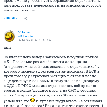
проблема не у тебя. пусть обращается страхователь.
или предоставь доверенность, на основании которой
покупаешь полис.
ОТВЕТИТЬ
Volodya
old hamster
20 декабря 2017
5kull
ннп
Со вчерашнего вечера занимаюсь покупкой полиса...
п.5... Несколько раз дошёл почти до конца, но
"отправляем на сайт замещающего страховщика", у
которого проверка документов не проходит. В ВСК в
прошлом году страховал мотоцикл, старый полис
ещё действует, за новым к тому же "замещающему",
в СДС... В РЕСО машина страховалась всё прошлое
время, в конце "введите пароль из СМС в течении
30сек.", и приходит такое, что за 30сек. я понять не
успею что это
И тут мне подумалось - а остановят
ли меня 10 раз за год? Вряд ли, так что скорее всего +1