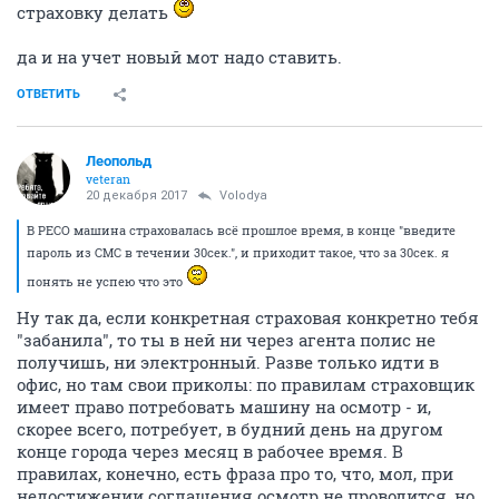
страховку делать
да и на учет новый мот надо ставить.
ОТВЕТИТЬ
Леопольд
veteran
20 декабря 2017
Volodya
В РЕСО машина страховалась всё прошлое время, в конце "введите
пароль из СМС в течении 30сек.", и приходит такое, что за 30сек. я
понять не успею что это
Ну так да, если конкретная страховая конкретно тебя
"забанила", то ты в ней ни через агента полис не
получишь, ни электронный. Разве только идти в
офис, но там свои приколы: по правилам страховщик
имеет право потребовать машину на осмотр - и,
скорее всего, потребует, в будний день на другом
конце города через месяц в рабочее время. В
правилах, конечно, есть фраза про то, что, мол, при
недостижении соглашения осмотр не проводится, но