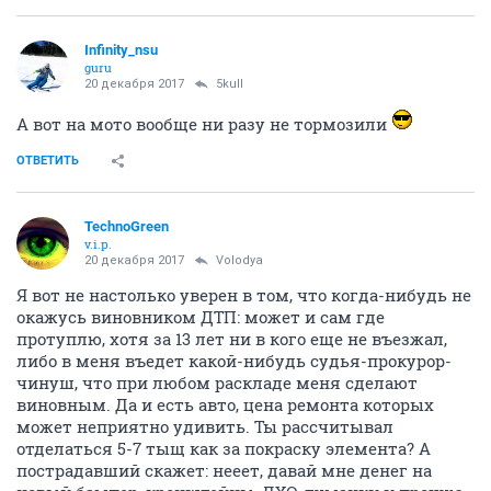
Infinity_nsu
guru
20 декабря 2017
5kull
А вот на мото вообще ни разу не тормозили
ОТВЕТИТЬ
TechnoGreen
v.i.p.
20 декабря 2017
Volodya
Я вот не настолько уверен в том, что когда-нибудь не
окажусь виновником ДТП: может и сам где
протуплю, хотя за 13 лет ни в кого еще не въезжал,
либо в меня въедет какой-нибудь судья-прокурор-
чинуш, что при любом раскладе меня сделают
виновным. Да и есть авто, цена ремонта которых
может неприятно удивить. Ты рассчитывал
отделаться 5-7 тыщ как за покраску элемента? А
пострадавший скажет: нееет, давай мне денег на