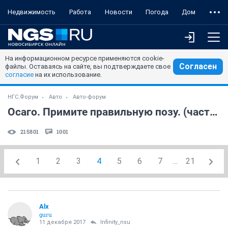
Недвижимость
Работа
Новости
Погода
Дом
На информационном ресурсе применяются cookie-
Согласен
файлы. Оставаясь на сайте, вы подтверждаете свое
согласие
на их использование.
НГС.Форум
Авто
Авто-форум
Осаго. Примите правильную позу. (часть 4)
215801
1001
1
2
3
4
5
6
7
...
21
Alx
guru
11 декабря 2017
Infinity_nsu