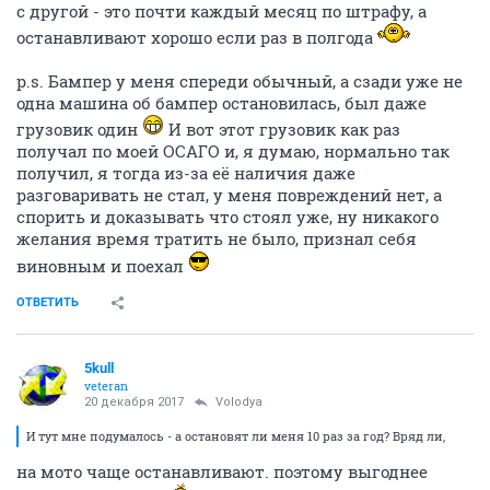
с другой - это почти каждый месяц по штрафу, а
останавливают хорошо если раз в полгода
p.s. Бампер у меня спереди обычный, а сзади уже не
одна машина об бампер остановилась, был даже
грузовик один
И вот этот грузовик как раз
получал по моей ОСАГО и, я думаю, нормально так
получил, я тогда из-за её наличия даже
разговаривать не стал, у меня повреждений нет, а
спорить и доказывать что стоял уже, ну никакого
желания время тратить не было, признал себя
виновным и поехал
ОТВЕТИТЬ
5kull
veteran
20 декабря 2017
Volodya
И тут мне подумалось - а остановят ли меня 10 раз за год? Вряд ли,
на мото чаще останавливают. поэтому выгоднее