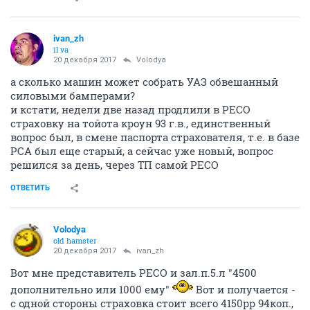
ivаn_zh
il va
20 декабря 2017
Volodya
а сколько машин может собрать УАЗ обвешанный
силовыми бамперами?
и кстати, недели две назад продлили в РЕСО
страховку на тойота кроун 93 г.в., единственный
вопрос был, в смене паспорта страхователя, т.е. в базе
РСА был еще старый, а сейчас уже новый, вопрос
решился за день, через ТП самой РЕСО
ОТВЕТИТЬ
Volodya
old hamster
20 декабря 2017
ivаn_zh
Вот мне представитель РЕСО и зал.п.5.л "4500
дополнительно или 1000 ему"
Вот и получается -
с одной стороны страховка стоит всего 4150рр 94коп.,