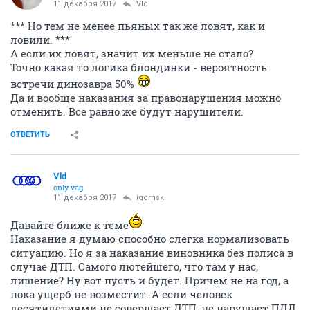
11 декабря 2017
Vld
*** Но тем не менее пьяных так же ловят, как и
ловили. ***
А если их ловят, значит их меньше не стало?
Точно какая то логика блондинки - вероятность
встречи динозавра 50%
Да и вообще наказания за правонарушения можно
отменить. Все равно же будут нарушители.
ОТВЕТИТЬ
Vld
only vag
11 декабря 2017
igornsk
Давайте ближе к теме
Наказание я думаю способно слегка нормализовать
ситуацию. Но я за наказание виновника без полиса в
случае ДТП. Самого лютейшего, что там у нас,
лишение? Ну вот пусть и будет. Причем не на год, а
пока ущерб не возместит. А если человек
десятилетиями не совершает ДТП, не нарушает ПДД