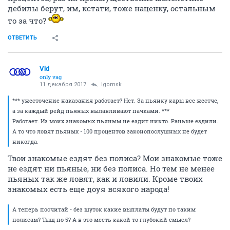
дебилы берут, им, кстати, тоже наценку, остальным
то за что?
ОТВЕТИТЬ
Vld
only vag
11 декабря 2017
igornsk
*** ужесточение наказания работает? Нет. За пьянку кары все жестче,
а за каждый рейд пьяных вылавливают пачками. ***
Работает. Из моих знакомых пьяным не ездит никто. Раньше ездили.
А то что ловят пьяных - 100 процентов законопослушных не будет
никогда.
Твои знакомые ездят без полиса? Мои знакомые тоже
не ездят ни пьяные, ни без полиса. Но тем не менее
пьяных так же ловят, как и ловили. Кроме твоих
знакомых есть еще доуя всякого народа!
А теперь посчитай - без шуток какие выплаты будут по таким
полисам? Тыщ по 5? А в это месть какой то глубокий смысл?