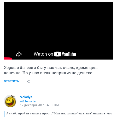
Хорошо бы если бы у нас так стало, кроме цен,
конечно. Но у нас и так неприлично дешево.
ОТВЕТИТЬ
Volodya
old hamster
17 декабря 2017
DIK54
А слабо пройти самому, просто? Или настолько "ушатана" машина , что