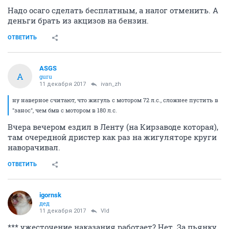
Надо осаго сделать бесплатным, а налог отменить. А
деньги брать из акцизов на бензин.
ОТВЕТИТЬ
ASGS
A
guru
11 декабря 2017
ivаn_zh
ну наверное считают, что жигуль с мотором 72 л.с., сложнее пустить в
"занос", чем бмв с мотором в 180 л.с.
Вчера вечером ездил в Ленту (на Кирзаводе которая),
там очередной дристер как раз на жигуляторе круги
наворачивал.
ОТВЕТИТЬ
igornsk
дед
11 декабря 2017
Vld
*** ужесточение наказания работает? Нет. За пьянку