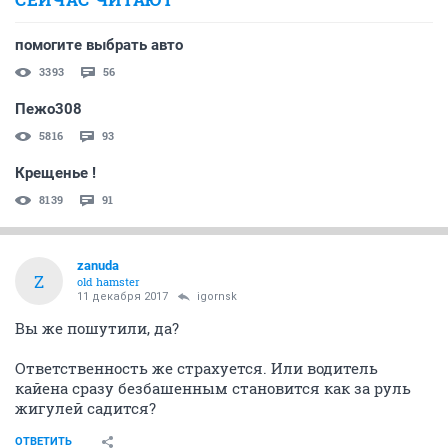
помогите выбрать авто
3393
56
Пежо308
5816
93
Крещенье !
8139
91
zanuda
Z
old hamster
11 декабря 2017
igornsk
Вы же пошутили, да?
Ответственность же страхуется. Или водитель
кайена сразу безбашенным становится как за руль
жигулей садится?
ОТВЕТИТЬ