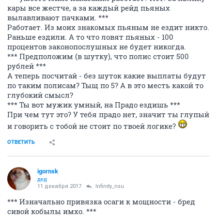
кары все жестче, а за каждый рейд пьяных
вылавливают пачками. ***
Работает. Из моих знакомых пьяным не ездит никто.
Раньше ездили. А то что ловят пьяных - 100
процентов законопослушных не будет никогда.
*** Предположим (в шутку), что полис стоит 500
рублей ***
А теперь посчитай - без шуток какие выплаты будут
по таким полисам? Тыщ по 5? А в это месть какой то
глубокий смысл?
*** Ты вот мужик умный, на Прадо ездишь ***
При чем тут это? У тебя прадо нет, значит ты глупый
и говорить с тобой не стоит по твоей логике?
ОТВЕТИТЬ
igornsk
дед
11 декабря 2017
Infinity_nsu
*** Изначально привязка осаги к мощности - бред
сивой кобылы имхо. ***