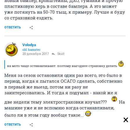
новый бампер, кронштейны, ДХО, туманки и прочую
пластиковую херь в составе бампера. А это может
уже потянуть на 50-70 тыщ, к примеру. Лучше я буду
со страховкой ездить.
ОТВЕТИТЬ
Volodya
old hamster
20 декабря 2017
5kull
на мото чаще останавливают. поэтому выгоднее страховку делать
Меня за сезон остановили один раз всего, это было в
период, когда я пытался ОСАГО сделать, собственно
в первый же выезд, потом ни разу не
заинтересовались. И тогда я подумал - накой же я
две недели тему электростраховки изучал???
На
машине уже и не вспомню когда останавливали,
было ли в этом году вообще такое...
ОТВЕТИТЬ