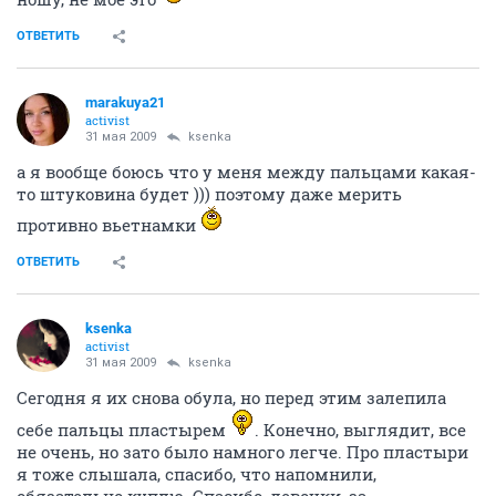
ОТВЕТИТЬ
marakuya21
activist
31 мая 2009
ksenka
а я вообще боюсь что у меня между пальцами какая-
то штуковина будет ))) поэтому даже мерить
противно вьетнамки
ОТВЕТИТЬ
ksenka
activist
31 мая 2009
ksenka
Сегодня я их снова обула, но перед этим залепила
себе пальцы пластырем
. Конечно, выглядит, все
не очень, но зато было намного легче. Про пластыри
я тоже слышала, спасибо, что напомнили,
обязательно куплю. Спасибо, девочки, за