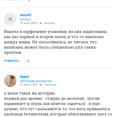
Инга09
И
activist
31 мая 2009
ksenka
Видела в парфюмике упаковки, на них нарисованы
как раз первый и второй палец и что-то наклеено
между ними. Не пользовалась, не читала, что
написано, может быть специально для таких
проблем
ОТВЕТИТЬ
Rigick
Штучный экземпляр
31 мая 2009
Галинка
у меня такая же история..
первый раз одеваю.. стираю до мозолей.. потом
подживает и обувь как влитая садиться.. я еще
думаю, что тут сказывается то, что нога привыкла к
удобным ботиночкам, которые обволакивают ногу со