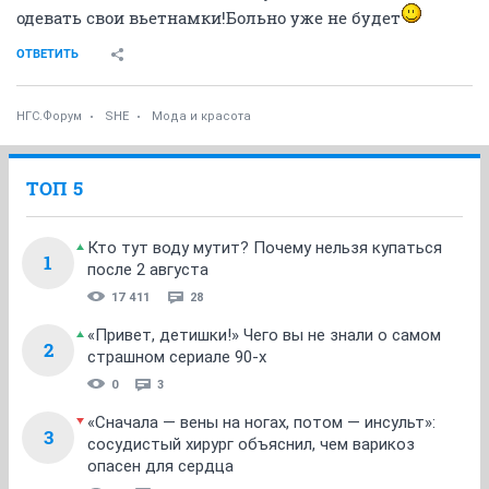
одевать свои вьетнамки!Больно уже не будет
ОТВЕТИТЬ
НГС.Форум
SHE
Мода и красота
ТОП 5
Кто тут воду мутит? Почему нельзя купаться
1
после 2 августа
17 411
28
«Привет, детишки!» Чего вы не знали о самом
2
страшном сериале 90-х
0
3
«Сначала — вены на ногах, потом — инсульт»:
3
сосудистый хирург объяснил, чем варикоз
опасен для сердца