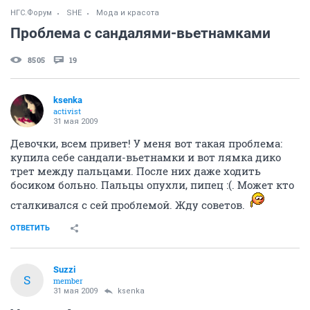
НГС.Форум
SHE
Мода и красота
Проблема с сандалями-вьетнамками
8505
19
ksenka
activist
31 мая 2009
Девочки, всем привет! У меня вот такая проблема:
купила себе сандали-вьетнамки и вот лямка дико
трет между пальцами. После них даже ходить
босиком больно. Пальцы опухли, пипец :(. Может кто
сталкивался с сей проблемой. Жду советов.
ОТВЕТИТЬ
Suzzi
S
member
31 мая 2009
ksenka