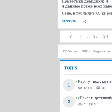
Приветики дрыщики))))
Я данные позже всех наве
Лена, в табличку: 60 кг ров
ОТВЕТИТЬ
1
...
33
34
НГС.Форум
SHE
Мода и крас
ТОП 5
Кто тут воду мути
1
17 411
28
«Привет, детишки!
2
0
3