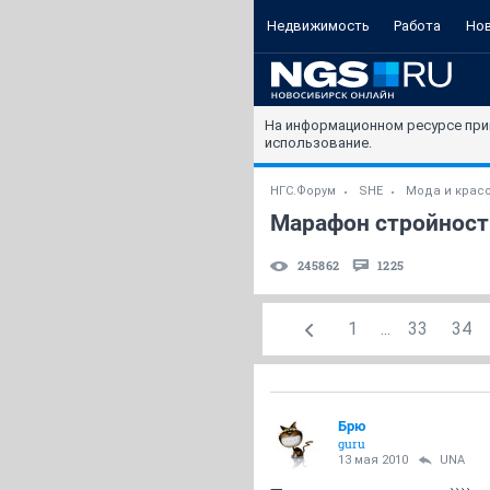
Недвижимость
Работа
Но
На информационном ресурсе при
использование.
НГС.Форум
SHE
Мода и крас
Марафон стройност
245862
1225
1
...
33
34
Брю
guru
13 мая 2010
UNА