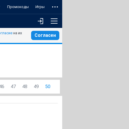
т
Промокоды
Игры
огласие
на их
Согласен
46
47
48
49
50