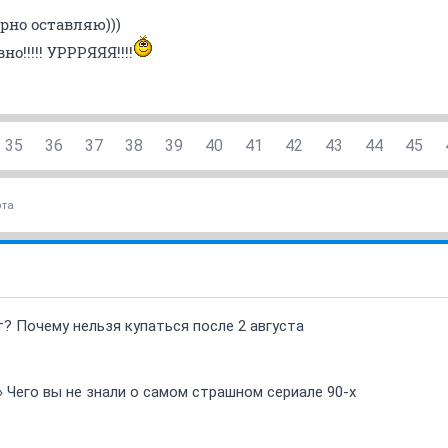
рно оставляю)))
но!!!!! УРРРЯЯЯ!!!!
35
36
37
38
39
40
41
42
43
44
45
ота
т? Почему нельзя купаться после 2 августа
» Чего вы не знали о самом страшном сериале 90-х