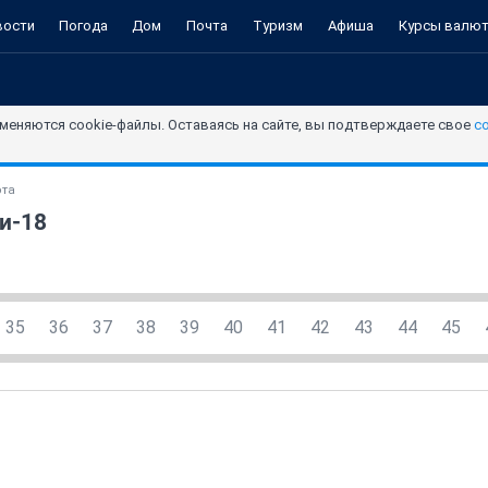
вости
Погода
Дом
Почта
Туризм
Афиша
Курсы валю
меняются cookie-файлы. Оставаясь на сайте, вы подтверждаете свое
с
ота
и-18
35
36
37
38
39
40
41
42
43
44
45