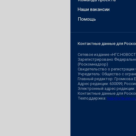
Наши вакансии
Помощь
Контактные данные для Роско
Сетевое издание «НГС.НОВОСТ
Зарегистрировано Федерально
(Роскомнадзор)
Свидетельство о регистрации
Учредитель: Общество с огр
Главный редактор: Громкова 
Адрес редакции: 630099, Россия,
Электронный адрес редакции:
Контактные данные для Роско
Техподдержка:
help@shkulev.ru