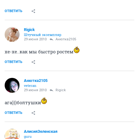
ОТВЕТИТЬ
Rigick
Штучный экземпляр
29 июня 2010
Анютка2105
хе-хе..как мы быстро ростем
ОТВЕТИТЬ
Анютка2105
veteran
29 июня 2010
Rigick
ага)))болтушки
ОТВЕТИТЬ
АлисияЗеленская
guru