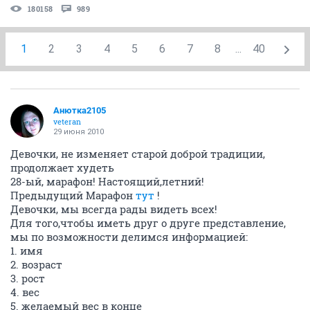
180158
989
1
2
3
4
5
6
7
8
...
40
Анютка2105
veteran
29 июня 2010
Девочки, не изменяет старой доброй традиции,
продолжает худеть
28-ый, марафон! Настоящий,летний!
Предыдущий Марафон
тут
!
Девочки, мы всегда рады видеть всех!
Для того,чтобы иметь друг о друге представление,
мы по возможности делимся информацией:
1. имя
2. возраст
3. рост
4. вес
5. желаемый вес в конце