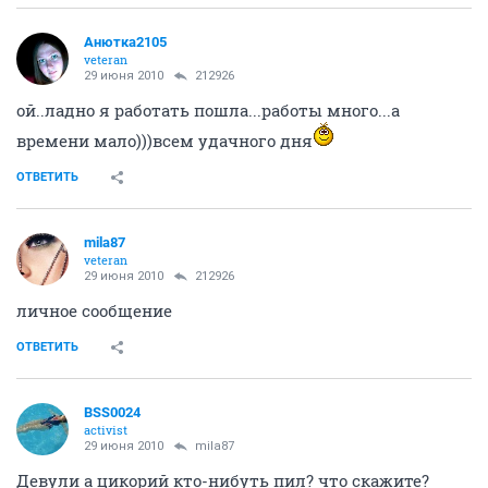
Анютка2105
veteran
29 июня 2010
212926
ой..ладно я работать пошла...работы много...а
времени мало)))всем удачного дня
ОТВЕТИТЬ
mila87
veteran
29 июня 2010
212926
личное сообщение
ОТВЕТИТЬ
BSS0024
activist
29 июня 2010
mila87
Девули а цикорий кто-нибуть пил? что скажите?