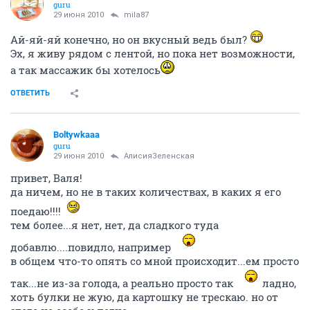
guru
29 июня 2010
mila87
Ай-яй-яй конечно, но он вкусный ведь был?
Эх, я живу рядом с лентой, но пока нет возможности,
а так массажик бы хотелось
ОТВЕТИТЬ
Boltywkaaa
guru
29 июня 2010
АлисияЗеленская
привет, Валя!
да ничем, но не в таких количествах, в каких я его
поедаю!!!!
тем более...я нет, нет, да сладкого туда
добавлю....повидло, например
в общем что-то опять со мной происходит...ем просто
так...не из-за голода, а реально просто так
ладно,
хоть булки не жую, да картошку не трескаю. но от