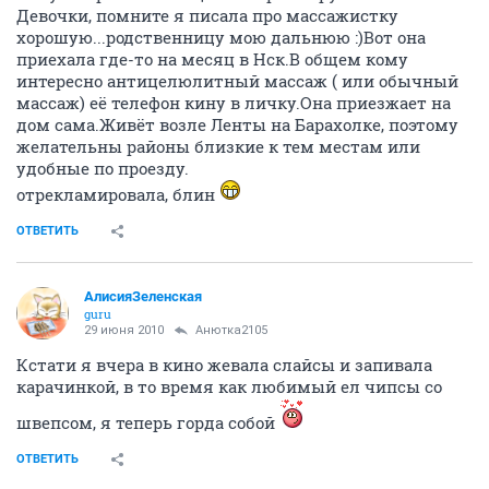
Девочки, помните я писала про массажистку
хорошую...родственницу мою дальнюю :)Вот она
приехала где-то на месяц в Нск.В общем кому
интересно антицелюлитный массаж ( или обычный
массаж) её телефон кину в личку.Она приезжает на
дом сама.Живёт возле Ленты на Барахолке, поэтому
желательны районы близкие к тем местам или
удобные по проезду.
отрекламировала, блин
ОТВЕТИТЬ
АлисияЗеленская
guru
29 июня 2010
Анютка2105
Кстати я вчера в кино жевала слайсы и запивала
карачинкой, в то время как любимый ел чипсы со
швепсом, я теперь горда собой
ОТВЕТИТЬ