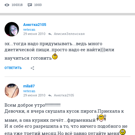
100318
1003
Анютка2105
veteran
29 июня 2010
АлисияЗеленская
эх...тогда надо придумывать...ведь много
диетической пищи..просто надо ее найти)))или
научиться готовить
ОТВЕТИТЬ
mila87
veteran
29 июня 2010
Анютка2105
Всем доброе утро!!!!!!!!!!!!!
Девочки, я вчера скушала кусок пирога.Приехала к
маме, а она курник печёт...фирменный
И я себе его разрешила а то, что ничего подобного не
ела уже третий месяц.Но всё равно ругайте меня