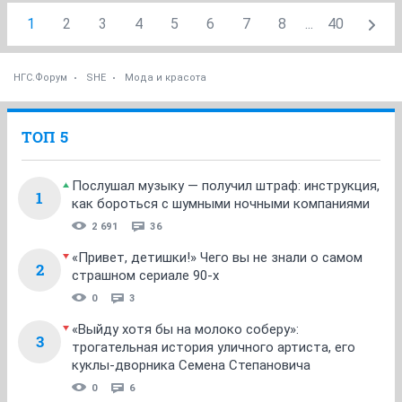
1
2
3
4
5
6
7
8
...
40
НГС.Форум
SHE
Мода и красота
ТОП 5
Послушал музыку — получил штраф: инструкция,
1
как бороться с шумными ночными компаниями
2 691
36
«Привет, детишки!» Чего вы не знали о самом
2
страшном сериале 90-х
0
3
«Выйду хотя бы на молоко соберу»:
3
трогательная история уличного артиста, его
куклы-дворника Семена Степановича
0
6