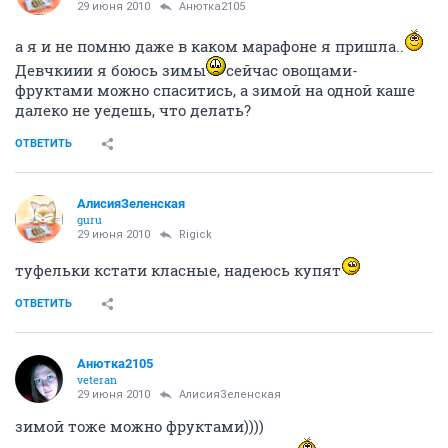
29 июня 2010
Анютка2105
а я и не помню даже в каком марафоне я пришла..
Девчкиии я боюсь зимы
сейчас овощами-
фруктами можно спаситись, а зимой на одной каше
далеко не уедешь, что делать?
ОТВЕТИТЬ
АлисияЗеленская
guru
29 июня 2010
Rigick
туфельки кстати класные, надеюсь купят
ОТВЕТИТЬ
Анютка2105
veteran
29 июня 2010
АлисияЗеленская
зимой тоже можно фруктами))))