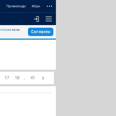
т
Промокоды
Игры
огласие
на их
Согласен
17
18
...
41