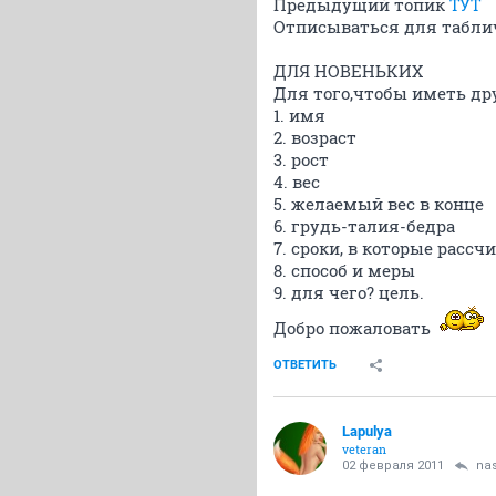
Предыдущий топик
ТУТ
Отписываться для таблич
ДЛЯ НОВЕНЬКИХ
Для того,чтобы иметь др
1. имя
2. возраст
3. рост
4. вес
5. желаемый вес в конце
6. грудь-талия-бедра
7. сроки, в которые расс
8. способ и меры
9. для чего? цель.
Добро пожаловать
ОТВЕТИТЬ
Lapulya
veteran
02 февраля 2011
na