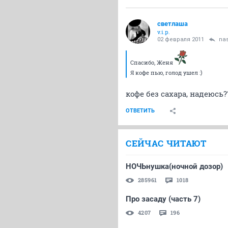
светлаша
v.i.p.
02 февраля 2011
na
Спасибо, Женя
Я кофе пью, голод ушел :)
кофе без сахара, надеюсь?
ОТВЕТИТЬ
СЕЙЧАС ЧИТАЮТ
НОЧЬнушка(ночной дозор)
285961
1018
Про засаду (часть 7)
4207
196