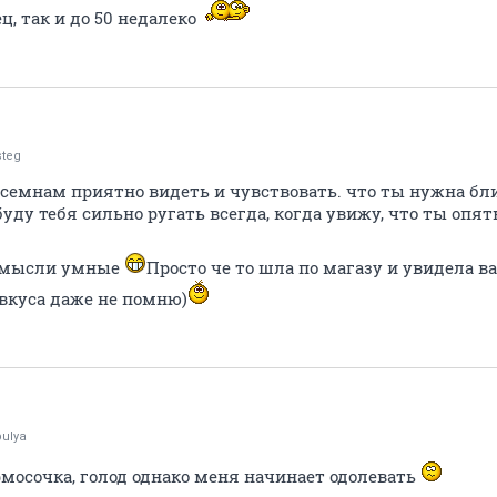
ец, так и до 50 недалеко
steg
Всемнам приятно видеть и чувствовать. что ты нужна бли
буду тебя сильно ругать всегда, когда увижу, что ты опят
и мысли умные
Просто че то шла по магазу и увидела в
 вкуса даже не помню)
ulya
рмосочка, голод однако меня начинает одолевать