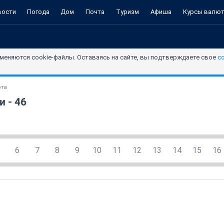
вости
Погода
Дом
Почта
Туризм
Афиша
Курсы валю
меняются cookie-файлы. Оставаясь на сайте, вы подтверждаете свое
с
ота
 - 46
6
7
8
9
10
11
12
13
14
15
16