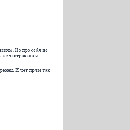
зким. Но про себя не
ь не завтракала и
аренец. И чет прям так