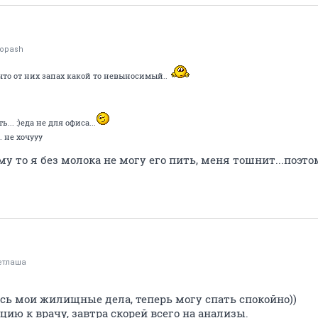
nopash
 что от них запах какой то невыносимый..
.. :)еда не для офиса...
 не хочууу
ему то я без молока не могу его пить, меня тошнит...поэ
етлаша
сь мои жилищные дела, теперь могу спать спокойно))
цию к врачу, завтра скорей всего на анализы.