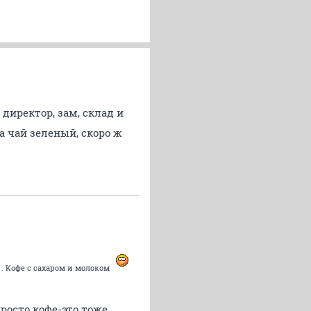
 директор, зам, склад и
на чай зеленый, скоро ж
) . Кофе с сахаром и молоком
росто кофе-это тоже