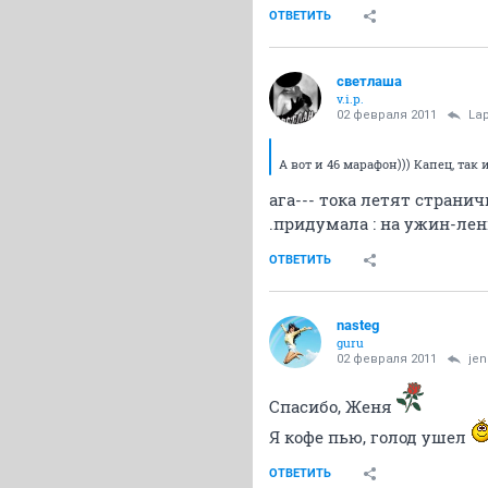
ОТВЕТИТЬ
светлаша
v.i.p.
02 февраля 2011
Lap
А вот и 46 марафон))) Капец, так 
ага--- тока летят странички
.придумала : на ужин-лен
ОТВЕТИТЬ
nasteg
guru
02 февраля 2011
je
Спасибо, Женя
Я кофе пью, голод ушел
ОТВЕТИТЬ