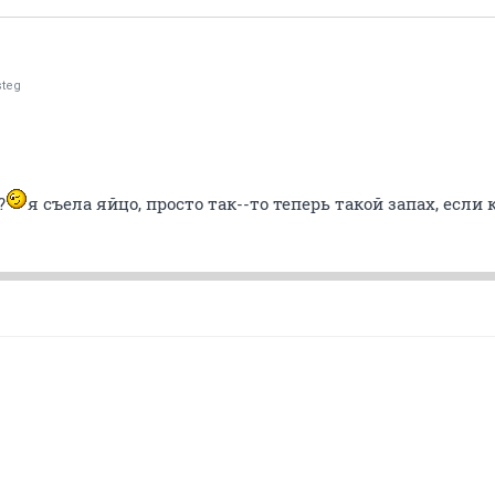
steg
?
я съела яйцо, просто так--то теперь такой запах, если к