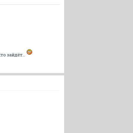
то зайдёт..