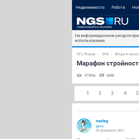
Недвижимость
Работа
Но
На информационном ресурсе при
использование.
НГС.Форум
SHE
Мода и крас
Марафон стройности
177591
1000
1
2
3
4
5
nasteg
guru
02 февраля 2011