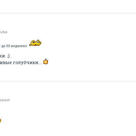
ulya
и до 50 недалеко
. ;).
ивые голубчики...
nopash