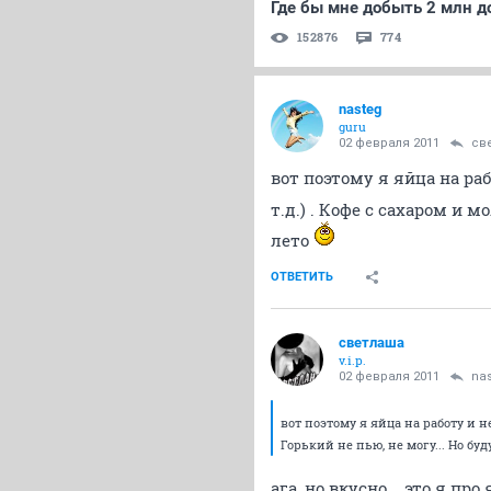
Где бы мне добыть 2 млн д
152876
774
nasteg
guru
02 февраля 2011
св
вот поэтому я яйца на раб
т.д.) . Кофе с сахаром и 
лето
ОТВЕТИТЬ
светлаша
v.i.p.
02 февраля 2011
na
вот поэтому я яйца на работу и не
Горький не пью, не могу... Но буд
ага, но вкусно ...это я пр