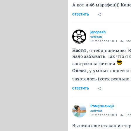
А вот и 46 марафон))) Кап
ОТВЕТИТЬ
jenopash
veteran
02 февраля 2011
na
Настя
, я тебя понимаю. 
надо забывать. Так что я 
завтракала фигней
Олеся
, у умных людей 
захотелось (хотя реально
ОТВЕТИТЬ
Ром@шечк@
activist
02 февраля 2011
Lap
Выпила еще стакан из те