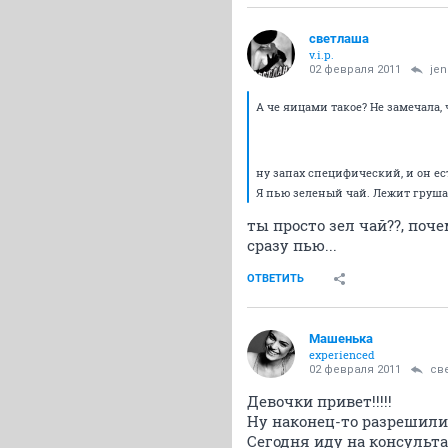
светлаша
v.i.p.
02 февраля 2011
je
А че яицами такое? Не замечала,
ну запах специфический, и он есть.
Я пью зеленый чай. Лежит груша.
ты просто зел чай??, поч
сразу пью...
ОТВЕТИТЬ
Машенька
experienced
02 февраля 2011
св
Девочки привет!!!!!
Ну наконец-то разрешили
Сегодня иду на консульта