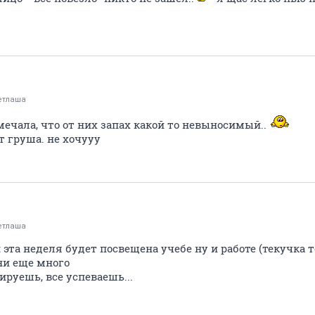
етлаша
мечала, что от них запах какой то невыносимый..
т груша. не хочууу
етлаша
 эта неделя будет посвещена учебе ну и работе (текучка т
ени еще много
ируешь, все успеваешь...