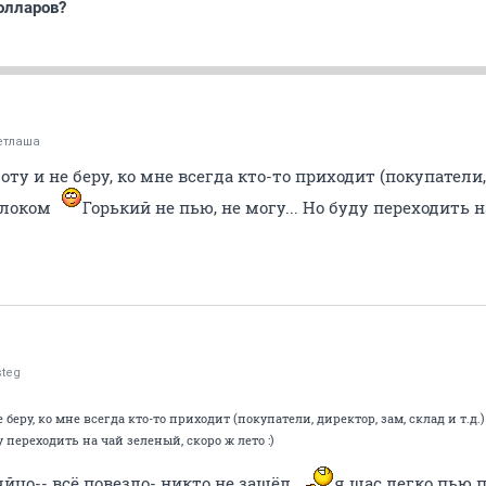
олларов?
етлаша
оту и не беру, ко мне всегда кто-то приходит (покупатели,
молоком
Горький не пью, не могу... Но буду переходить 
steg
 беру, ко мне всегда кто-то приходит (покупатели, директор, зам, склад и т.д.
у переходить на чай зеленый, скоро ж лето :)
о яйцо-- всё повезло- никто не зашёл..
я щас легко пью п