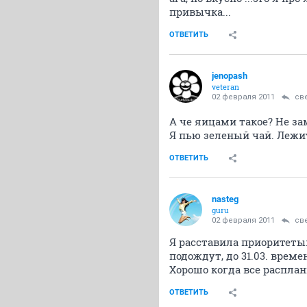
привычка...
ОТВЕТИТЬ
jenopash
veteran
02 февраля 2011
св
А че яицами такое? Не за
Я пью зеленый чай. Лежи
ОТВЕТИТЬ
nasteg
guru
02 февраля 2011
св
Я расставила приоритеты:
подождут, до 31.03. врем
Хорошо когда все расплан
ОТВЕТИТЬ