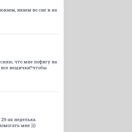
юкаем, икаем во сне и на
сняю, что мне пофигу на
и все вещички!!чтобы
 29-ая неделька.
помогать мне )))