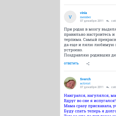
vinia
V
member
07 декабря 2011
ca
При родах в мозгу выдел
правильно настроитесь и 
терпима. Самый прекрасн
да еще и лялю любимую ва
устроено.
Поздравляю родивших де
ОТВЕТИТЬ
Sverch
activist
07 декабря 2011
ca
Наигрался, нагулялся, м
Вдруг во сне я испугался
Мама сразу прискакала, у
Буду спать теперь я долг