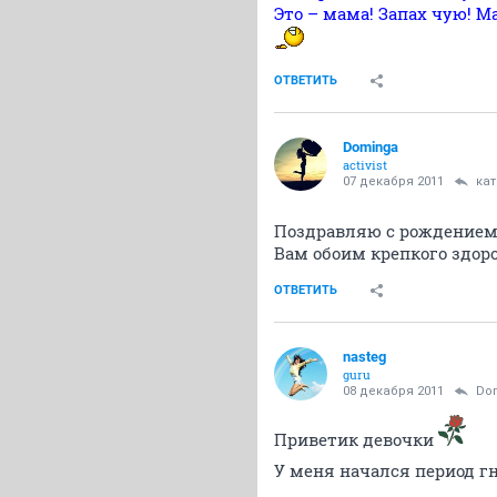
Это – мама! Запах чую! М
ОТВЕТИТЬ
Dominga
activist
07 декабря 2011
ка
Поздравляю с рождением
Вам обоим крепкого здор
ОТВЕТИТЬ
nasteg
guru
08 декабря 2011
Do
Приветик девочки
У меня начался период г