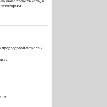
на шанс попасть есть, в
, некоторым
в предродовой лежала 2
онус.
шком