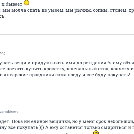
к и бывает
: мы молча спать не умеем, мы рычим, сопим, стонем, хр
сь.
teg
упать вещи и придумывать имя до рождения!!я ему объя
ее поехать купить кроватку,пеленальный стол, коляску 
 в январские праздники сама поеду и все буду покупать!
yaryabtseva
дет. Пока ни единой вещички, но у меня срок небольшой,
ну все покупать ))) А ему останется только смириться и 