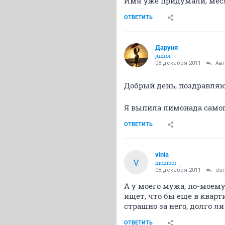
Имя уже придумали, меся
ОТВЕТИТЬ
Даруня
junior
08 декабря 2011
Ав
Добрый день, поздравля
Я выпила лимонада самог 
ОТВЕТИТЬ
vinia
V
member
08 декабря 2011
dar
А у моего мужа, по-моему
ищет, что бы еще в квар
страшно за него, долго л
ОТВЕТИТЬ