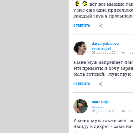
вот все именно та
у нас еще одна приколюха
каждый звук я просыпаю
ОТВЕТИТЬ
daryaryabtseva
experienced
08 декабря 2011
nas
а мне муж запрещает пок
эти приметы,я хочу заран
быть готовой....чувствую
ОТВЕТИТЬ
marsianja
activist
08 декабря 2011
dar
У меня муж также себя ве
Выйду в декрет - сама нач