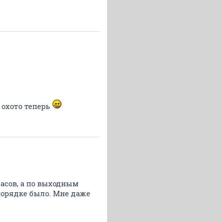
 охото теперь
часов, а по выходным
порядке было. Мне даже