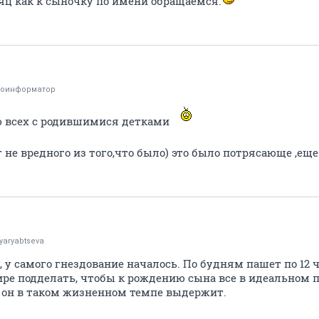
ц как к сыночку по имени обращаемся.
тоинформатор
ю всех с родившимися детками
не вредного из того,что было) это было потрясающе ,еще
yaryabtseva
, у самого гнездование началось. По будням пашет по 12 
тире подделать, чтобы к рождению сына все в идеальном 
и он в таком жизненном темпе выдержит.