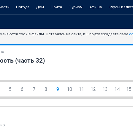
вости
Погода
Дом
Почта
Туризм
Афиша
Курсы валю
меняются cookie-файлы. Оставаясь на сайте, вы подтверждаете свое
с
ота
ость (часть 32)
5
6
7
8
9
10
11
12
13
14
15
tary