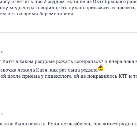
могу ответить про 2 роддом. если не из Октябрьского райо
ону медсестра говорила, что нужно приезжать и просить
ем нет во время беременности.
na
 Катя в каком роддоме рожать собиралась? я вчера пока 
евочка лежала Катя, как раз сына родила
рой после приема у гинеколога, ей не понравилось КТГ и т
na
 должна была рожать. Если не ошибаюсь, она живет ряды