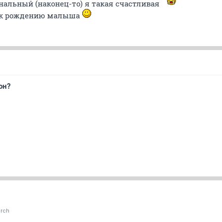
нальный (наконец-то) я такая счастливая
о к рождению малыша
он?
rch