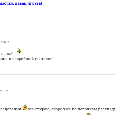
амочка, давай играть!
тюнька
 сына!!
овья и скорейшей выписки!!
minga
нездования
все стираю, скоро уже по полочкам раскла