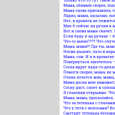
Только что-то тут такое 
Мама, обними скорее, поц
Мама снова прискакала, 
Ладно, мама, засыпаю, по
Нет, в кровати не лежится
Мне б сейчас на ручки к 
Вот и снова мама скачет.
Если буду я на ручках – 
Что со мною???? Что случ
Мама, мама!!! Где ты, мам
Носик дышит, пузо в норм
Мама, спи. И я в кроватке
Повернуться захотелось –
Соска вдруг куда-то делас
Помоги скорее, мама, не 
Очень хочется мне, мама, 
Мама десна мне намажет
Соску даст, споет и спля
Я глазенки открываю. Что
Мама, мама, просыпайся,
Что за тетенька с глазам
Что у тети с волосами? Вс
Смотрит тетенька безумно