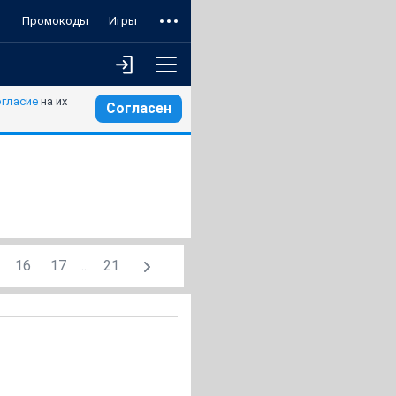
т
Промокоды
Игры
огласие
на их
Согласен
16
17
...
21