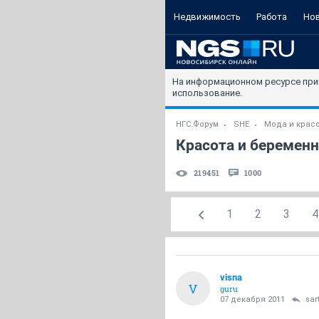
Недвижимость
Работа
Но
На информационном ресурсе при
использование.
НГС.Форум
SHE
Мода и крас
Красота и беременн
219451
1000
1
2
3
4
visna
V
guru
07 декабря 2011
sar