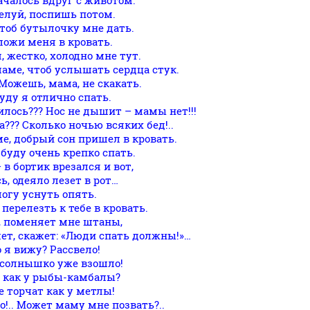
началось вдруг с животом.
елуй, поспишь потом.
чтоб бутылочку мне дать.
ложи меня в кровать.
, жестко, холодно мне тут.
маме, чтоб услышать сердца стук.
 Можешь, мама, не скакать.
буду я отлично спать.
илось??? Нос не дышит – мамы нет!!!
а??? Сколько ночью всяких бед!..
е, добрый сон пришел в кровать.
 буду очень крепко спать.
 в бортик врезался и вот,
ь, одеяло лезет в рот…
могу уснуть опять.
перелезть к тебе в кровать.
, поменяет мне штаны,
шет, скажет: «Люди спать должны!»…
 я вижу? Рассвело!
 солнышко уже взошло!
и как у рыбы-камбалы?
е торчат как у метлы!
!.. Может маму мне позвать?..