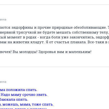
tanna
яются эндорфины и прочие природные обезболивающие. Т
нервной трясучкой не будете мешать собственному телу,
ый момент в родах - когда боли уже закончились, эндорф
м на животик кладут. Я от счастья плакала. Все-таки в 
вочек! Вы молодцы! Здоровья вам и маленьким!
tanna
ама положила спать.
! Надо маму срочно звать.
баюкала опять.
о, можешь, мама, тоже спать.