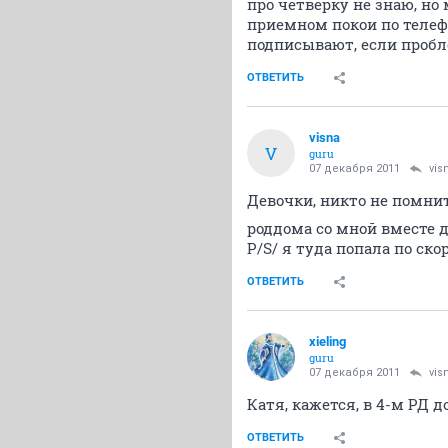
про четверку не знаю, но 
приемном покои по телеф
подписывают, если пробл
ОТВЕТИТЬ
visna
V
guru
07 декабря 2011
vis
Девочки, никто не помнит
роддома со мной вместе д
P/S/ я туда попала по ско
ОТВЕТИТЬ
xieling
guru
07 декабря 2011
vis
Катя, кажется, в 4-м РД
ОТВЕТИТЬ