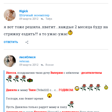
Rigick
Штучный экземпляр
09 марта 2012
Tatys
я вот тоже решила..хватит...каждые 2 месяца буду на
стрижку ездить!!! а то ужас-ужас
ОТВЕТИТЬ
лесяОлеся
veteran
09 марта 2012
Rosse
Инесса
, поздравляю твою дочу
Валерию
с юбилеем -
десятилетием
Данила
и маму
Таню
(Tella222) с... с...
ГОДИКОМ
.
Господи, как бежит время
Пусть Данилка только радует маму и папу
Алешеньку
и маму
Евгению
(Sverch) с
полугодием
Тоже большое