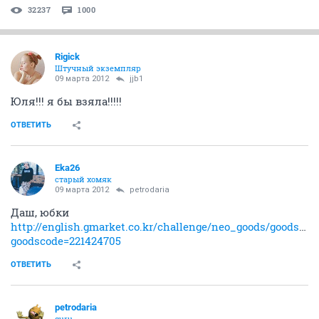
32237
1000
Rigick
Штучный экземпляр
09 марта 2012
jjb1
Юля!!! я бы взяла!!!!!
ОТВЕТИТЬ
Eka26
старый хомяк
09 марта 2012
petrodaria
Даш, юбки
http://english.gmarket.co.kr/challenge/neo_goods/goods.as
goodscode=221424705
ОТВЕТИТЬ
petrodaria
guru