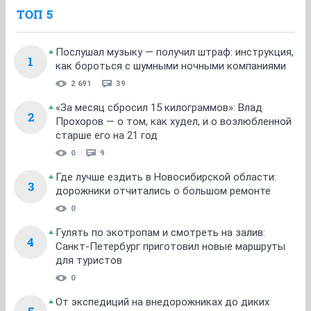
ТОП 5
Послушал музыку — получил штраф: инструкция,
1
как бороться с шумными ночными компаниями
2 691
39
«За месяц сбросил 15 килограммов»: Влад
2
Прохоров — о том, как худел, и о возлюбленной
старше его на 21 год
0
9
Где лучше ездить в Новосибирской области:
3
дорожники отчитались о большом ремонте
0
Гулять по экотропам и смотреть на залив:
4
Санкт-Петербург приготовил новые маршруты
для туристов
0
От экспедиций на внедорожниках до диких