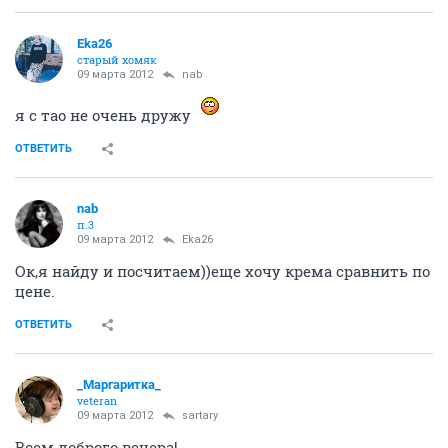
Eka26
старый хомяк
09 марта 2012
nab
я с тао не очень дружу
ОТВЕТИТЬ
nab
п.3
09 марта 2012
Eka26
Ок,я найду и посчитаем))еще хочу крема сравнить по
цене.
ОТВЕТИТЬ
_Маргаритка_
veteran
09 марта 2012
sartary
Всем доброго вечера!