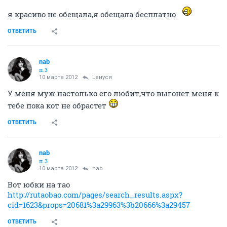
я красиво не обещала,я обещала бесплатно
ОТВЕТИТЬ
nab
п.3
10 марта 2012
Lенуся
У меня муж настолько его любит,что выгонет меня к
тебе пока кот не обрастет
ОТВЕТИТЬ
nab
п.3
10 марта 2012
nab
Вот юбки на тао
http://rutaobao.com/pages/search_results.aspx?
cid=1623&props=20681%3a29963%3b20666%3a29457
ОТВЕТИТЬ