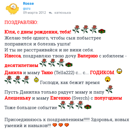
Rosse
guru
09 марта 2012
катюнька
ПОЗДРАВЛЯЮ:
Юля, с днем рождения, тебя!
Желаю тебе одного, чтобы сын побыстрее
поправился и болезнь ушла!
И ты не расстраивайся и не вини себя.
Инесса
, поздравляю твою дочу
Валерию
с юбилеем -
десятилетием
Данила
и маму
Таню
(Tella222) с... с...
ГОДИКОМ
.
Господи, как бежит время
Пусть Данилка только радует маму и папу
Алешеньку
и маму
Евгению
(Sverch) с
полугодием
Тоже большое событие
Присоединяюсь к поздравлениям!!!!! Здоровья, новых
умений и навыков!!!