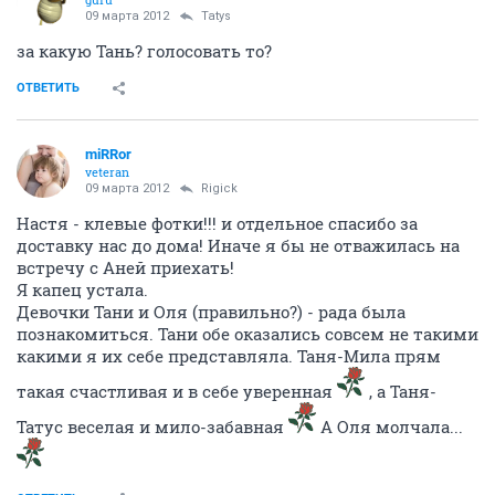
09 марта 2012
Tatys
за какую Тань? голосовать то?
ОТВЕТИТЬ
miRRor
veteran
09 марта 2012
Rigick
Настя - клевые фотки!!! и отдельное спасибо за
доставку нас до дома! Иначе я бы не отважилась на
встречу с Аней приехать!
Я капец устала.
Девочки Тани и Оля (правильно?) - рада была
познакомиться. Тани обе оказались совсем не такими
какими я их себе представляла. Таня-Мила прям
такая счастливая и в себе уверенная
, а Таня-
Татус веселая и мило-забавная
А Оля молчала...