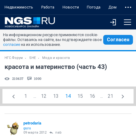
Недвижимость
Работа
Новости
Погода
Дом
На информационном ресурсе применяются cookie-
Согласен
файлы. Оставаясь на сайте, вы подтверждаете свое
согласие
на их использование.
НГС.Форум
SHE
Мода и красота
красота и материнство (часть 43)
210437
1000
1
...
12
13
14
15
16
...
21
petrodaria
guru
09 марта 2012
nab