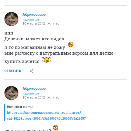
Абрикосовое
чудовище
10 марта 2012
nab
нпп
Девочки, может кто видел
я то по магазинам не хожу
мне расческу с натуральным ворсом для детки
купить хочется
ОТВЕТИТЬ
Абрикосовое
чудовище
10 марта 2012
nab
Вот юбки на тао
http://rutaobao.com/pages/search_results.aspx?
cid=1623&props=20681%3a29963%3b20666%3a29457
ой а как заказывать?