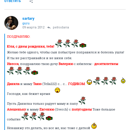
ОТВЕТИТЬ
sartary
guru
09 марта 2012
petrodaria
ПОЗДРАВЛЯЮ:
Юля, с днем рождения, тебя!
Желаю тебе одного, чтобы сын побыстрее поправился и болезнь ушла!
И ты не расстраивайся и не вини себя.
Инесса
, поздравляю твою дочу
Валерию
с юбилеем -
десятилетием
Данила
и маму
Таню
(Tella222) с... с...
ГОДИКОМ
.
Господи, как бежит время
Пусть Данилка только радует маму и папу
Алешеньку
и маму
Евгению
(Sverch) с
полугодием
Тоже большое
событие
Ненавижу это делать, но все же, нас тоже с даткой