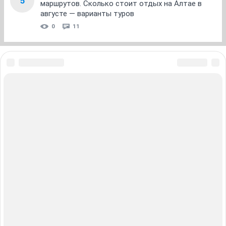
5
маршрутов. Сколько стоит отдых на Алтае в
августе — варианты туров
0
11
ЗНАКОМСТВА В НОВОСИБИРСКЕ
ПОГОДА В НОВОСИБИРСКЕ
ПРОБКИ В НОВОСИБИРСКЕ
ФОРУМЫ В НОВОСИБИРСКЕ
ТЕЛЕПРОГРАММА В НОВОСИБИРСКЕ
АФИША В НОВОСИБИРСКЕ
ГОРОСКОП
КУРСЫ ВАЛЮТ В НОВОСИБИРСКЕ
ТУРИЗМ В НОВОСИБИРСКЕ
ПРОМОКОДЫ В НОВОСИБИРСКЕ
РЕКЛАМА В НОВОСИБИРСКЕ
Полная версия