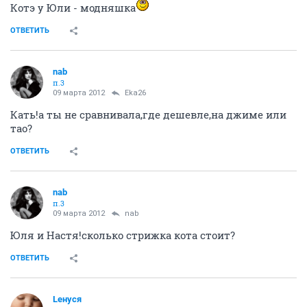
Котэ у Юли - модняшка
ОТВЕТИТЬ
nab
п.3
09 марта 2012
Eka26
Кать!а ты не сравнивала,где дешевле,на джиме или
тао?
ОТВЕТИТЬ
nab
п.3
09 марта 2012
nab
Юля и Настя!сколько стрижка кота стоит?
ОТВЕТИТЬ
Lенуся