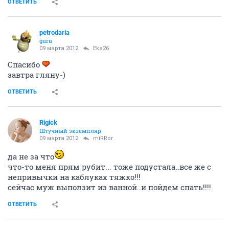
ОТВЕТИТЬ
petrodaria
guru
09 марта 2012
Eka26
Спасибо
завтра гляну-)
ОТВЕТИТЬ
Rigick
Штучный экземпляр
09 марта 2012
miRRor
да не за что
что-то меня прям рубит... тоже подустала..все же с
непривычки на каблуках тяжко!!!
сейчас муж выползит из ванной..и пойдем спать!!!!
ОТВЕТИТЬ