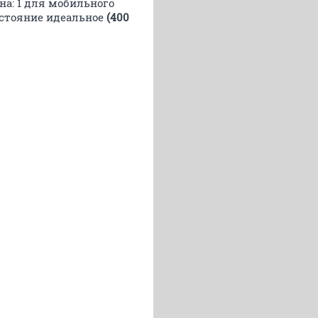
на: 1 для мобильного
остояние идеальное
(400