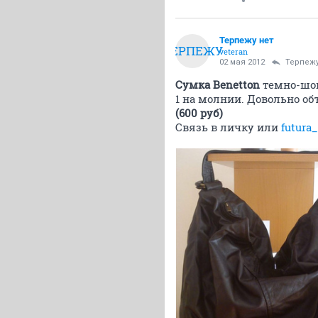
Терпежу нет
ТЕРПЕЖУ
veteran
02 мая 2012
Терпежу
Сумка Benetton
темно-шок
1 на молнии. Довольно об
(600 руб)
Связь в личку или
futura