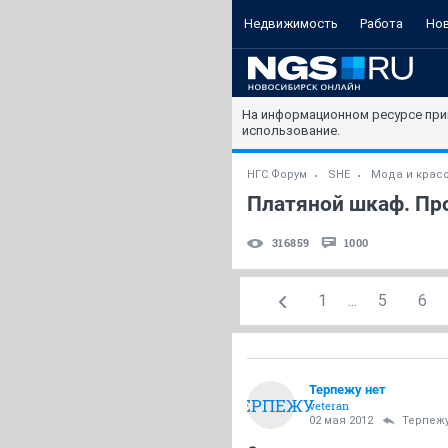
Недвижимость
Работа
Но
На информационном ресурсе при
использование.
НГС.Форум
SHE
Мода и крас
Платяной шкаф. Про
316859
1000
1
...
5
6
Терпежу нет
ТЕРПЕЖУ
veteran
02 мая 2012
Терпежу