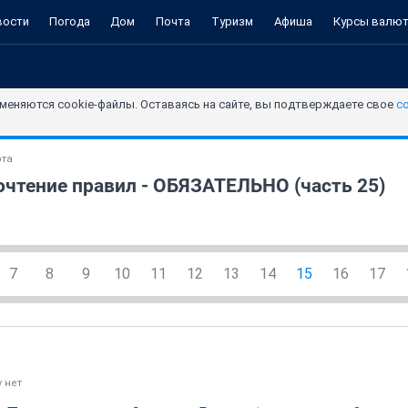
вости
Погода
Дом
Почта
Туризм
Афиша
Курсы валю
меняются cookie-файлы. Оставаясь на сайте, вы подтверждаете свое
с
ота
чтение правил - ОБЯЗАТЕЛЬНО (часть 25)
7
8
9
10
11
12
13
14
15
16
17
 нет