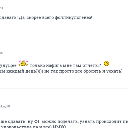
ся
давать! Да, скорее всего фолликулогенез!
ся
 будущее
только нафига мне там отчеты?
м каждый день))))) не так просто все бросить и уехать)
nka_88
ьше сдавать. ну ФГ можно поделать, узнать происходит ли 
 удовольствие да и все) ИМХО