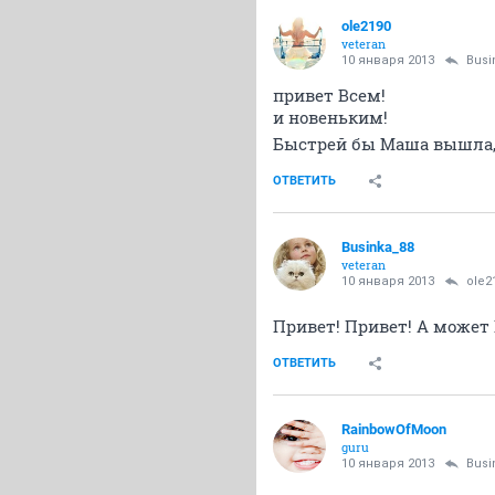
ole2190
veteran
10 января 2013
Busi
привет Всем!
и новеньким!
Быстрей бы Маша вышла,н
ОТВЕТИТЬ
Businka_88
veteran
10 января 2013
ole2
Привет! Привет! А может
ОТВЕТИТЬ
RainbowOfMoon
guru
10 января 2013
Busi