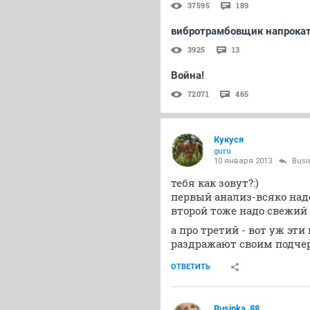
37595
189
вибротрамбовщик напрока
3925
13
Война!
72071
465
Кукуся
guru
10 января 2013
Busi
тебя как зовут?:)
первый анализ-всяко надо
второй тоже надо свежий
а про третий - вот уж эт
раздражают своим подчер
ОТВЕТИТЬ
Businka_88