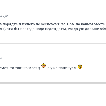
nka_88
 в порядке и ничего не беспокоит, то я бы на вашем месте
я (хотя бы полгода надо подождать), тогда уж дальше об
ie
аемся-то только месяц
, а уже паникуем