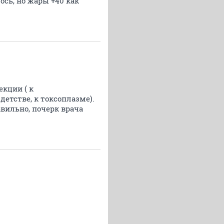
ось, но жары +40 как
екции ( к
 детстве, к токсоплазме).
авильно, почерк врача