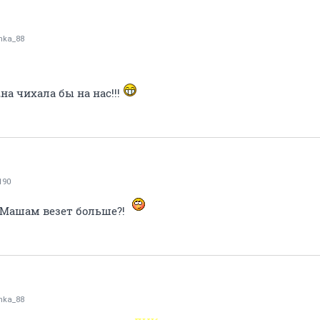
nka_88
а чихала бы на нас!!!
190
 Машам везет больше?!
nka_88