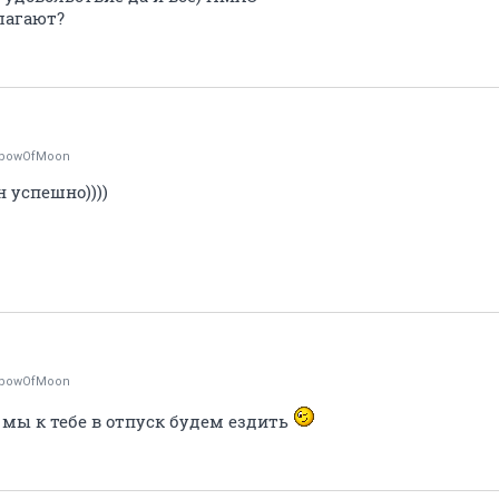
лагают?
nbowOfMoon
 успешно))))
nbowOfMoon
а мы к тебе в отпуск будем ездить