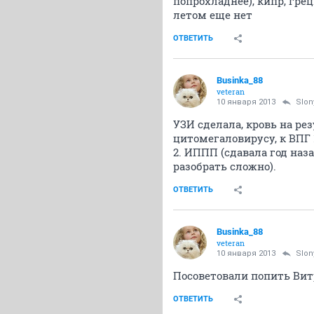
попрохладнее), кипр, гре
летом еще нет
ОТВЕТИТЬ
Businka_88
veteran
10 января 2013
Slon
УЗИ сделала, кровь на ре
цитомегаловирусу, к ВПГ 1
2. ИППП (сдавала год наз
разобрать сложно).
ОТВЕТИТЬ
Businka_88
veteran
10 января 2013
Slon
Посоветовали попить Вит
ОТВЕТИТЬ