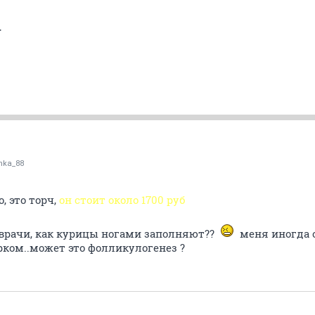
т
nka_88
, это торч,
он стоит около 1700 руб
и врачи, как курицы ногами заполняют??
меня иногда 
ком..может это фолликулогенез ?