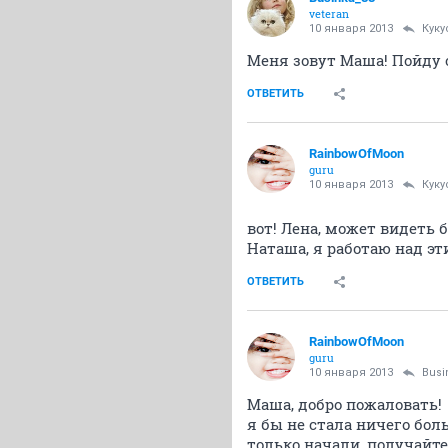
veteran
10 января 2013
Куку
Меня зовут Маша! Пойду с
ОТВЕТИТЬ
RainbowOfMoon
guru
10 января 2013
Куку
вот! Лена, может видеть
Наташа, я работаю над эти
ОТВЕТИТЬ
RainbowOfMoon
guru
10 января 2013
Busi
Маша, добро пожаловать!
я бы не стала ничего бол
только начали, получайте