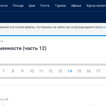
вости
Погода
Дом
Почта
Туризм
Афиша
Курсы валю
меняются cookie-файлы. Оставаясь на сайте, вы подтверждаете свое
с
ота
енности (часть 12)
7
8
9
10
11
12
13
14
15
16
17
nka_88