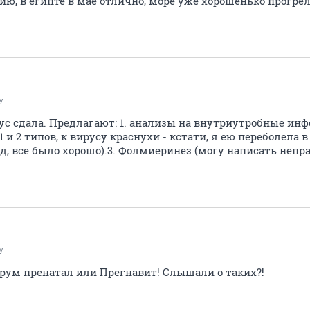
цию, в египте в мае отлично, море уже хорошенько прогрел
y
зус сдала. Предлагают: 1. анализы на внутриутробные инф
 и 2 типов, к вирусу краснухи - кстати, я ею переболела в
ад, все было хорошо).3. Фолмиеринез (могу написать непр
y
рум пренатал или Прегнавит! Слышали о таких?!