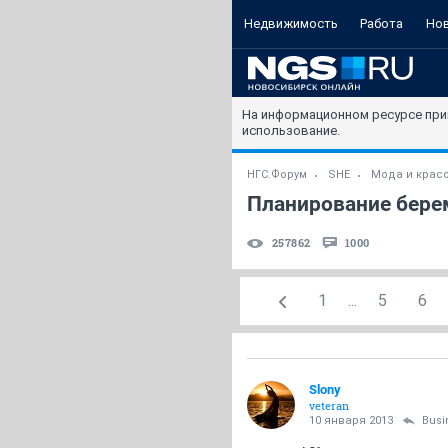
Недвижимость
Работа
Но
На информационном ресурсе при
использование.
НГС.Форум
SHE
Мода и крас
Планирование берем
257862
1000
1
...
5
6
Slony
veteran
10 января 2013
Busi