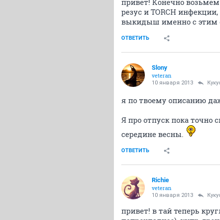
привет! Конечно возьмем. 
резус и TORCH инфекции, 
выкидыш именно с этим 
ОТВЕТИТЬ
Slony
veteran
10 января 2013
Куку
я по твоему описанию да
Я про отпуск пока точно 
середине весны.
ОТВЕТИТЬ
Richie
veteran
10 января 2013
Куку
привет! в тай теперь кр