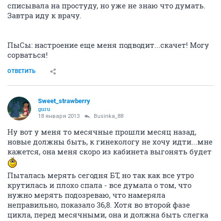
18 января 2013
Sweet_strawberry
Привет! Переживаю сейчас что-то подобное....Так же
тянет то с левого, то с правого бока, в принципе как и
при КД. Задержка 5 дней. Тест показывает непонятно
что (вторая полоска чуть-чуть заметна). Не тошнит,
ранее не было особых предпочтений в еде, но сегодня
хочется рыбы. Еще грудь побаливает. Раньше
списывала на простуду, но уже не знаю что думать.
Завтра иду к врачу.
ПыСы: настроение еще меня подводит...скачет! Могу
сорваться!
ОТВЕТИТЬ
Sweet_strawberry
guru
18 января 2013
Businka_88
Ну вот у меня то месячные прошли месяц назад,
новые должны быть, к гинекологу не хочу идти...мне