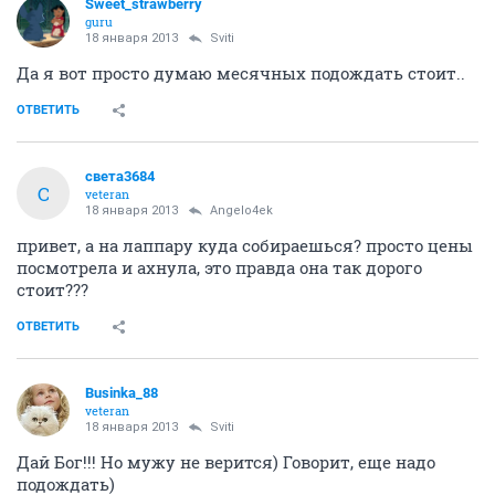
experienced
18 января 2013
Sviti
отметилась)))
ОТВЕТИТЬ
Sweet_strawberry
guru
18 января 2013
Sviti
Да я вот просто думаю месячных подождать стоит..
ОТВЕТИТЬ
света3684
С
veteran
18 января 2013
Angelo4ek
привет, а на лаппару куда собираешься? просто цены
посмотрела и ахнула, это правда она так дорого
стоит???
ОТВЕТИТЬ