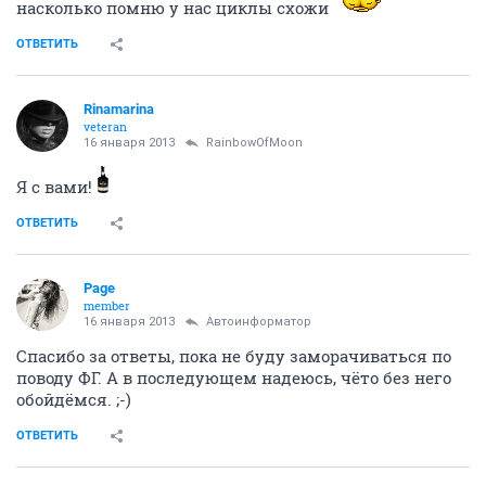
RainbowOfMoon
guru
16 января 2013
Angelo4ek
я с удовольствием))))
у тебя когда день Х? чтоб со спокойной совестью
дринькать)))
насколько помню у нас циклы схожи
ОТВЕТИТЬ
Rinamarina
veteran
16 января 2013
RainbowOfMoon
Я с вами!
ОТВЕТИТЬ
Page
member
16 января 2013
Автоинформатор