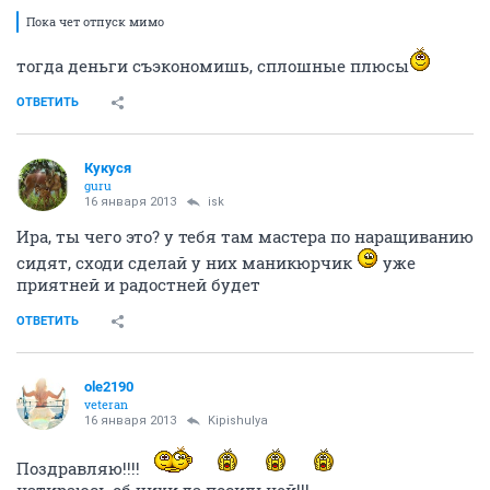
1
...
15
16
17
18
19
20
21
Richie
veteran
16 января 2013
isk
Пока чет отпуск мимо
тогда деньги съэкономишь, сплошные плюсы
ОТВЕТИТЬ
Кукуся
guru
16 января 2013
isk
Ира, ты чего это? у тебя там мастера по наращиванию
сидят, сходи сделай у них маникюрчик
уже
приятней и радостней будет
ОТВЕТИТЬ