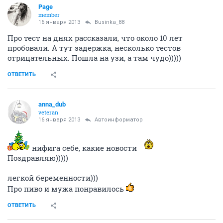
Спасибо за ответы, пока не буду заморачиваться по
поводу ФГ. А в последующем надеюсь, чёто без него
обойдёмся. ;-)
ОТВЕТИТЬ
Page
member
16 января 2013
Businka_88
Про тест на днях рассказали, что около 10 лет
пробовали. А тут задержка, несколько тестов
отрицательных. Пошла на узи, а там чудо)))))
ОТВЕТИТЬ
anna_dub
veteran
16 января 2013
Автоинформатор
нифига себе, какие новости