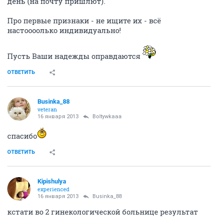
Boltywkaaa
guru
16 января 2013
Businka_88
Сдайте кровь на ХГЧ
В И*нвитро стоит (если память не изменяет) 380р.
Утром сдадите - результат вечером обычно в этот же
день (на почту пришлют).
Про первые признаки - не ищите их - всё
настоооолько индивидуально!
Пусть Ваши надежды оправдаются
ОТВЕТИТЬ
Businka_88
veteran
16 января 2013
Boltywkaaa
спасибо