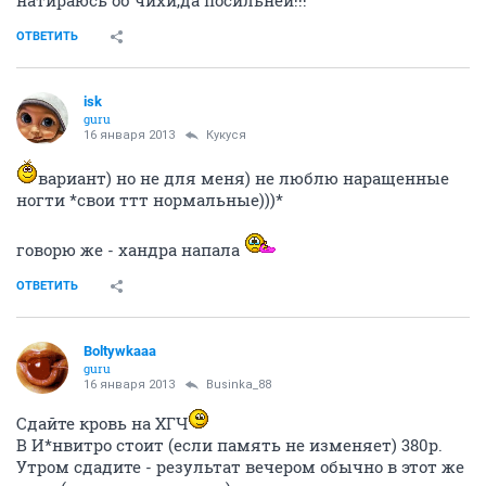
ole2190
veteran
16 января 2013
Kipishulyа
Поздравляю!!!!
натираюсь об чихи,да посильней!!!
ОТВЕТИТЬ
isk
guru
16 января 2013
Кукуся
вариант) но не для меня) не люблю наращенные
ногти *свои ттт нормальные)))*
говорю же - хандра напала
ОТВЕТИТЬ