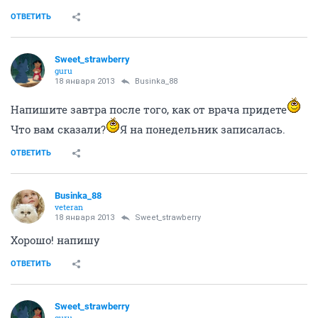
Businka_88
veteran
18 января 2013
Sviti
Дай Бог!!! Но мужу не верится) Говорит, еще надо
подождать)
ОТВЕТИТЬ
Sweet_strawberry
guru
18 января 2013
Businka_88
Напишите завтра после того, как от врача придете
Что вам сказали?
Я на понедельник записалась.
ОТВЕТИТЬ
Businka_88
veteran