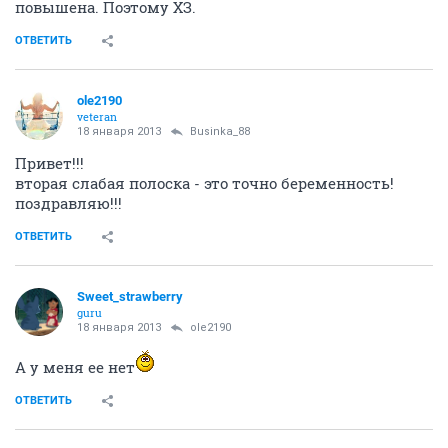
кажется, она меня скоро из кабинета выгонять будет
Пыталась мерять сегодня БТ, но так как все утро
крутилась и плохо спала - все думала о том, что
нужно мерять подозреваю, что намеряла
неправильно, показало 36,8. Хотя во второй фазе
цикла, перед месячными, она и должна быть слегка
повышена. Поэтому ХЗ.
ОТВЕТИТЬ
ole2190
veteran
18 января 2013
Businka_88
Привет!!!
вторая слабая полоска - это точно беременность!
поздравляю!!!
ОТВЕТИТЬ
Sweet_strawberry