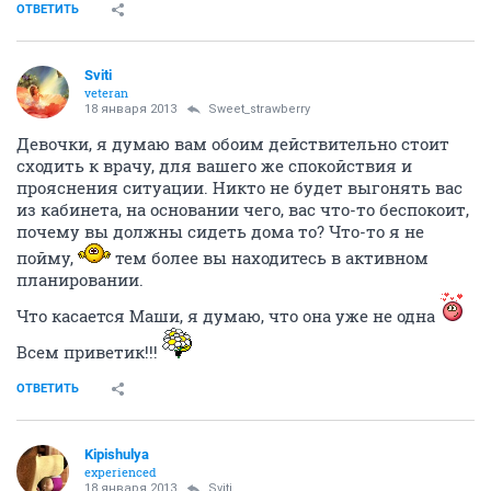
помидоры свекровкины,а мы питаемся отдельно,то я
всю неделю истекала слюной...до выходных,к
маме,вот там я оторвалась...у мужа глаза
выпучились с какой скоростью я их поглащала.
...последний раз у мамы приметила еще 3
баночки
так сказать на будующее
ОТВЕТИТЬ
Sviti
veteran
18 января 2013
Sweet_strawberry
Девочки, я думаю вам обоим действительно стоит
сходить к врачу, для вашего же спокойствия и
прояснения ситуации. Никто не будет выгонять вас
из кабинета, на основании чего, вас что-то беспокоит,
почему вы должны сидеть дома то? Что-то я не
пойму,
тем более вы находитесь в активном
планировании.
Что касается Маши, я думаю, что она уже не одна