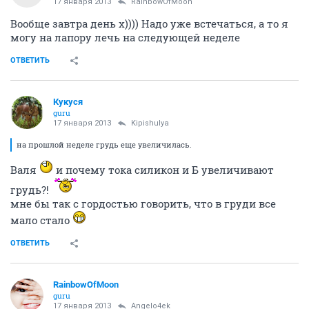
Аня, клева! вы имя уже выбрали для нее?
ОТВЕТИТЬ
Angelo4ek
A
activist
17 января 2013
RainbowOfMoon
Вообще завтра день х)))) Надо уже встечаться, а то я
могу на лапору лечь на следующей неделе
ОТВЕТИТЬ
Кукуся
guru
17 января 2013
Kipishulyа
на прошлой неделе грудь еще увеличилась.
Валя
и почему тока силикон и Б увеличивают
грудь?!
мне бы так с гордостью говорить, что в груди все