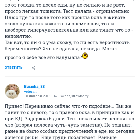
говорится, месячные должны были быть через 2
дня, где то через дней 6-7 у меня были сильные боли
в боку снизу (как раз, когда холода были, списала на
то, что подстудилась), но только если надавить, так
скорее просто дискомфорт. В итоге задержка 12 дней,
потом в первый день мазали еле-еле, потом вроде
прошли как обычно...Тесты до месячных были
отрицательные. На прошлой неделе начало тошнить,
то от голода, то после еды, ну не сильно и не рвет,
просто легкая тошнота. Тест делала - отрицательно
Плюс где то после того как прошла боль в животе
около пупка как кожа то ли онемевшая, то ли
наоборот гиперчувствительна или как тянет что то -
непонятно.
Так вот, то ли я с ума схожу, то ли есть вероятность
беременности? Хчг не сдавала, некогда. Может
просто я себе все это надумала?
ОТВЕТИТЬ
Businka_88
veteran