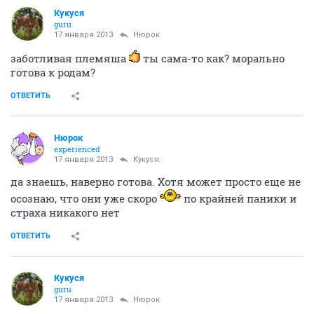
у меня племяшка (3 года ей) каждый день
спрашивает, как там наша Варя поживает и когда
уже ее доктор достанет у Ани из животика?
ОТВЕТИТЬ
Кукуся
guru
17 января 2013
Нюрок
заботливая племяша
ты сама-то как? морально
готова к родам?
ОТВЕТИТЬ
Нюрок
experienced
17 января 2013
Кукуся
да знаешь, наверно готова. Хотя может просто еще не
осознаю, что они уже скоро
по крайней паники и