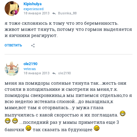
guru
18 января 2013
ole2190
А у меня ее нет
ОТВЕТИТЬ
Kipishulyа
experienced
18 января 2013
Businka_88
я тоже склоняюсь к тому что это беременность.
живот может тянуть, потому что гормон выделяется
и яичники реагируют.
ОТВЕТИТЬ
ole2190
veteran
18 января 2013
ole2190
меня на помидоры соленые тянула так...жесть они
стояли в холодильнике и смотрели на меня,т.к.