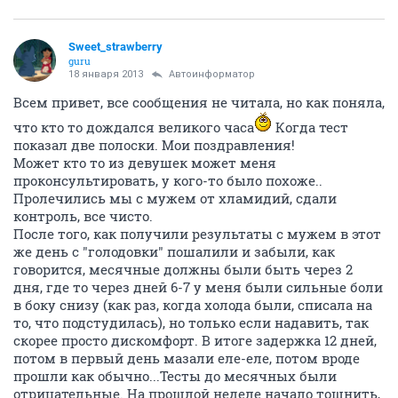
experienced
17 января 2013
Slony
Спасибо! муж сначала сопротивлялся, а потом
согласился. Сейчас уже вся семья дочу по имени
называет, другой вариант уже даже на язык не
просится.
ОТВЕТИТЬ
Sweet_strawberry
guru
18 января 2013
Автоинформатор
Всем привет, все сообщения не читала, но как поняла,
что кто то дождался великого часа
Когда тест
показал две полоски. Мои поздравления!
Может кто то из девушек может меня
проконсультировать, у кого-то было похоже..
Пролечились мы с мужем от хламидий, сдали
контроль, все чисто.
После того, как получили результаты с мужем в этот
же день с "голодовки" пошалили и забыли, как