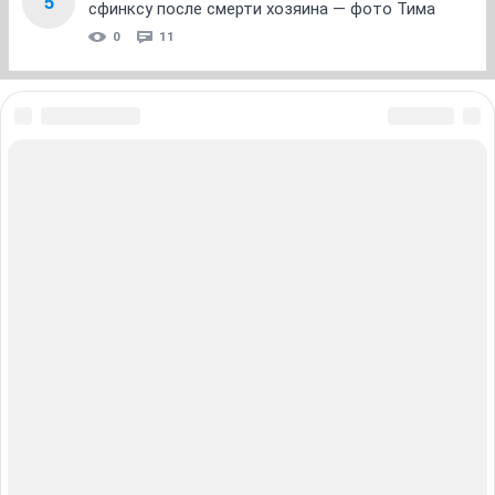
0
13
«Выйду хотя бы на молоко соберу»:
4
трогательная история уличного артиста, его
куклы-дворника Семена Степановича
0
6
В Новосибирске ищут дом голубоглазому
5
сфинксу после смерти хозяина — фото Тима
0
11
ЗНАКОМСТВА В НОВОСИБИРСКЕ
ПОГОДА В НОВОСИБИРСКЕ
ПРОБКИ В НОВОСИБИРСКЕ
ФОРУМЫ В НОВОСИБИРСКЕ
ТЕЛЕПРОГРАММА В НОВОСИБИРСКЕ
АФИША В НОВОСИБИРСКЕ
ГОРОСКОП
КУРСЫ ВАЛЮТ В НОВОСИБИРСКЕ
ТУРИЗМ В НОВОСИБИРСКЕ
ПРОМОКОДЫ В НОВОСИБИРСКЕ