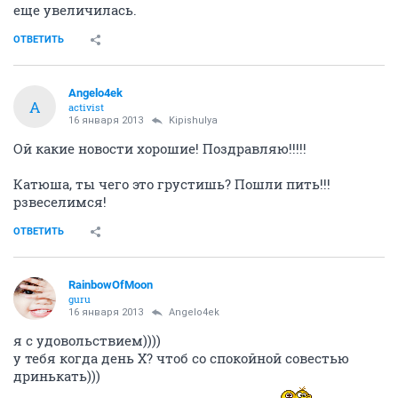
16 января 2013
Sviti
спасибо, Маш!
прикольно у вас получилось
вот про спать это точно, а про грудь еще точнее. мне
все малое стало в груди. на прошлой неделе грудь
еще увеличилась.
ОТВЕТИТЬ
Angelo4ek
A
activist
16 января 2013
Kipishulyа
Ой какие новости хорошие! Поздравляю!!!!!
Катюша, ты чего это грустишь? Пошли пить!!!
рзвеселимся!
ОТВЕТИТЬ