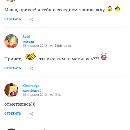
Всем приветик!!!
ОТВЕТИТЬ
Kipishulyа
experienced
18 января 2013
Sviti
Маша, привет! я тебя в соседнем топике жду
ОТВЕТИТЬ
Sviti
veteran
18 января 2013
Kipishulyа
Привет,
ты уже там отметилась???
ОТВЕТИТЬ
Kipishulyа