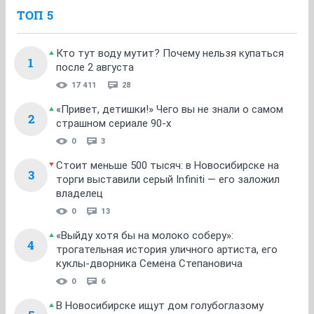
1
...
15
16
17
18
19
20
21
НГС.Форум
SHE
Мода и красота
ТОП 5
Кто тут воду мутит? Почему нельзя купаться
1
после 2 августа
17 411
28
«Привет, детишки!» Чего вы не знали о самом
2
страшном сериале 90-х
0
3
Стоит меньше 500 тысяч: в Новосибирске на
3
торги выставили серый Infiniti — его заложил
владелец