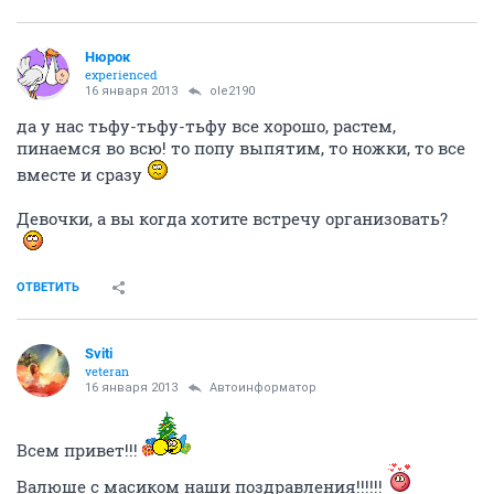
ole2190
veteran
16 января 2013
Нюрок
привет,Анют!
ты хоть по чихай на нас
!как у вас дела?
ОТВЕТИТЬ
Нюрок
experienced
16 января 2013
ole2190
да у нас тьфу-тьфу-тьфу все хорошо, растем,
пинаемся во всю! то попу выпятим, то ножки, то все
вместе и сразу
Девочки, а вы когда хотите встречу организовать?
ОТВЕТИТЬ