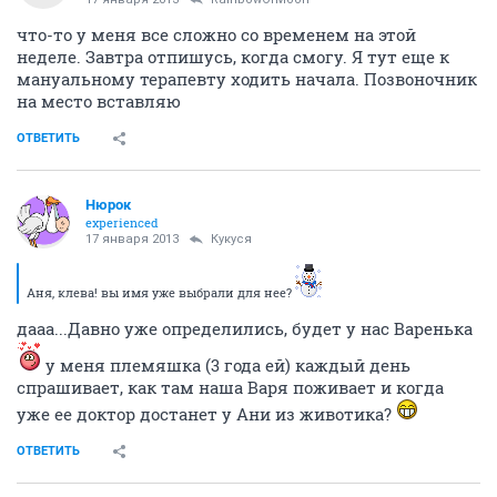
фазе подрастает.
И опять таки все дело в
прогестероне (вроде как) )))
ОТВЕТИТЬ
Angelo4ek
A
activist
17 января 2013
RainbowOfMoon
что-то у меня все сложно со временем на этой
неделе. Завтра отпишусь, когда смогу. Я тут еще к
мануальному терапевту ходить начала. Позвоночник
на место вставляю
ОТВЕТИТЬ
Нюрок
experienced
17 января 2013
Кукуся
Аня, клева! вы имя уже выбрали для нее?
дааа...Давно уже определились, будет у нас Варенька