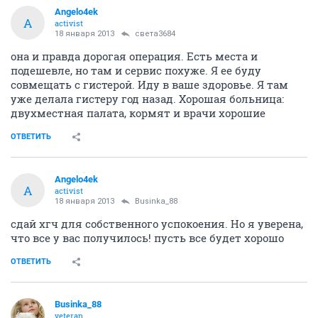
Я думаю, предрассудки.
ОТВЕТИТЬ
СЕЙЧАС ЧИТАЮТ
КиноБЗал (NF) (часть 6)
187750
746
Готовим и хвастаемся-2 (рецепты и фото) (часть 3)
1177934
876
Женские слезы...Вопрос к мужчинам
112412
412
Нюрок
experienced
18 января 2013
Businka_88
По поводу ярких счастливых моментов...Обычно их запечатлевают на