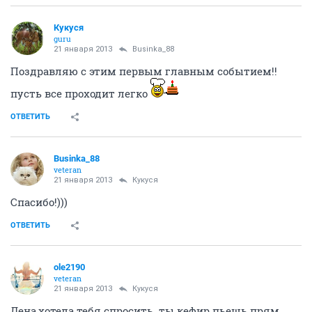
ОТВЕТИТЬ
Richie
veteran
21 января 2013
Richie
а я эрозию лечила радиоволнами, ой, надеюсь
долечивать не придется, сами радиоволны,конечно,
не чувствуешь, но матка сокращается из-за них,а это
капец как больно
ОТВЕТИТЬ
Kipishulyа
experienced
21 января 2013
Businka_88
Примите поздравления!!!
ОТВЕТИТЬ