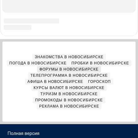
О компании
Реклама на сайте
Команда проекта
Наши вакансии
Помощь
Контактные данные для Роскомнадзора
и государственных органов
Сетевое издание «НГС.НОВОСТИ» (18+)
Зарегистрировано Федеральной службой по надзору в сфере
связи, информационных технологий и массовых коммуникаций
(Роскомнадзор)
Свидетельство о регистрации СМИ ЭЛ № ФС 77—84683
Учредитель: Общество с ограниченной ответственностью
«ИНТЕРНЕТ ТЕХНОЛОГИИ»
Главный редактор: Громкова Елена Александровна