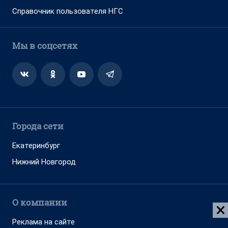
Адрес редакции: 630099, Россия, Новосибирск, ул. Ленина, д. 12,
6 этаж, телефон 8 (383) 212-52-52, 8 (923) 157-00-00
(круглосуточно)
Электронный адрес редакции:
ngs@shkulev.ru
Контактные данные для Роскомнадзора и государственных
органов:
juristnsk@shkulev.ru
Техподдержка:
help@shkulev.ru
, 8 (800) 200-03-83 (доб.3)
Разработка — ООО «Интернет Технологии»