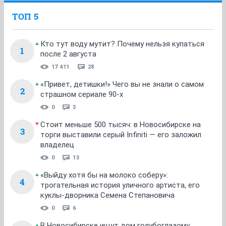
все будет!!!
а ты ХГЧ не сдавала?
ОТВЕТИТЬ
ole2190
veteran
21 января 2013
Кукуся
это не вирусяка!это беременность!!
ОТВЕТИТЬ
isk
guru
21 января 2013
Businka_88
Всем доброго утра и хорошей рабочей недели!
Маша - поздравляю!
Девочки, пора догонять)))