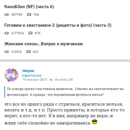
счастливый момент оказался каким-то смазанным
ОТВЕТИТЬ
Sweet_strawberry
guru
18 января 2013
Businka_88
Да нет, 6 тестов-то конечно нет )) У меня только один
такой был, второй на утро показал одну )
ОТВЕТИТЬ
Businka_88
veteran
18 января 2013
Sviti
По поводу ярких счастливых моментов...Обычно их
запечатлевают на фотоаппарат. А правда , что
беременным фотаться низзя?
ОТВЕТИТЬ