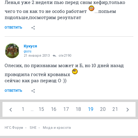
ole2190
veteran
21 января 2013
Businka_88
чем раньше тем лучше!они обязаны по
беременности на учет поставить на любой недели,по
обращению!
ОТВЕТИТЬ
Кукуся
guru
21 января 2013
ole2190
мне моя перед Б, прописала
Селмевит
говорит пей
его 3 курса, там типа все есть и витамин Б и пр..
ОТВЕТИТЬ
ole2190
veteran
21 января 2013
Sweet_strawberry