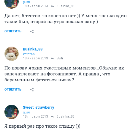
НГС.Форум
SHE
Мода и красота
Планирование беременности (часть 12)
257868
1000