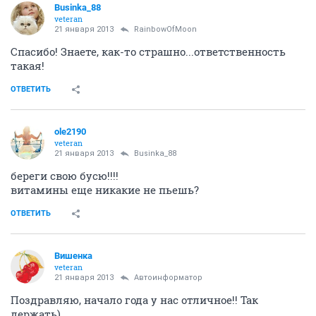
veteran
21 января 2013
Businka_88
Поздравляю
скоро мы "одиночки" в меньшинстве останемся
ОТВЕТИТЬ
Кукуся
guru
21 января 2013
Businka_88
Поздравляю с этим первым главным событием!!
пусть все проходит легко
ОТВЕТИТЬ
Businka_88
veteran
21 января 2013
Кукуся
Спасибо!)))