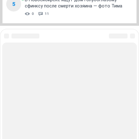
ОТВЕТИТЬ
ole2190
veteran
21 января 2013
Кукуся
Лена,я уже 2 недели пью перед сном кефир,только
чего то он как то не особо работает
...попьем
подольше,посмотрим результат
ОТВЕТИТЬ
Кукуся
guru
21 января 2013
ole2190
Олесик, по признакам может и Б, но 10 дней назад
проводила гостей кровавых
сейчас как раз период О :))
ОТВЕТИТЬ