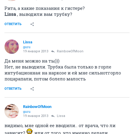
выше 36,8 и 36,9 за всю беременность не поднималась
(хотя пишут, что должна быть 37,1 и выше до 38
даже.) и т.п. Все индивидуально. Но анализы на
гормоны действительно нужно сдать.
ОТВЕТИТЬ
Angelo4ek
A
activist
18 января 2013
света3684
она и правда дорогая операция. Есть места и
подешевле, но там и сервис похуже. Я ее буду
совмещать с гистерой. Иду в ваше здоровье. Я там
уже делала гистеру год назад. Хорошая больница:
двухместная палата, кормят и врачи хорошие
ОТВЕТИТЬ
Angelo4ek
A
activist
18 января 2013
Businka_88