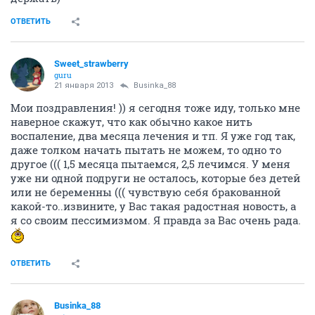
ОТВЕТИТЬ
ole2190
veteran
21 января 2013
Кукуся
Лена,хотела тебя спросить..ты кефир пьешь прям
перед сном?и сколько процентов жирности?
ОТВЕТИТЬ
RainbowOfMoon
guru
21 января 2013
Businka_88
От всего сердца поздравляю!
ОТВЕТИТЬ
Boltywkaaa
guru