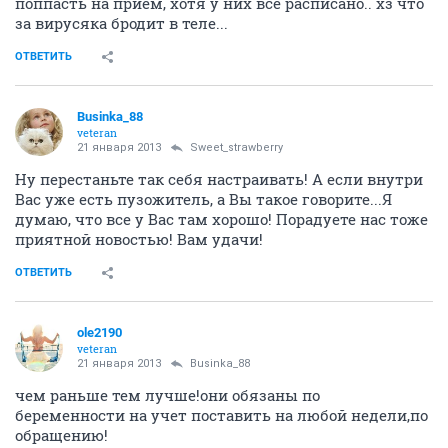
Вишенка
veteran
21 января 2013
Автоинформатор
Поздравляю, начало года у нас отличное!! Так
держать)
ОТВЕТИТЬ
Sweet_strawberry
guru
21 января 2013
Businka_88
Мои поздравления! )) я сегодня тоже иду, только мне
наверное скажут, что как обычно какое нить
воспаление, два месяца лечения и тп. Я уже год так,
даже толком начать пытать не можем, то одно то
другое ((( 1,5 месяца пытаемся, 2,5 лечимся. У меня
уже ни одной подруги не осталось, которые без детей
или не беременны ((( чувствую себя бракованной
какой-то..извините, у Вас такая радостная новость, а