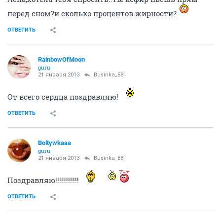
ole2190
veteran
21 января 2013
Businka_88
Всем доброго утра!и удачного начала рабочей
недели!!!
Маша,поздравляю!!!я даже не сомневалась,что так и
будет!
ОТВЕТИТЬ
Businka_88
veteran
21 января 2013
ole2190
Спасибо всем, девочки! ))) Это такое волнительное
чудо!
ОТВЕТИТЬ
anna_dub