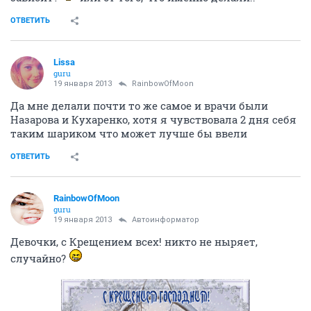
сдай хгч для собственного успокоения. Но я уверена,
что все у вас получилось! пусть все будет хорошо
ОТВЕТИТЬ
Businka_88
veteran
18 января 2013
Angelo4ek
Моя мама делала гистеру в Ваше здоровье! ей очень
понравилось: условия, отношение, лечение! Удачи
Вам и здоровья!
ОТВЕТИТЬ
Lissa
guru
18 января 2013
Businka_88
Я тоже делала лапару и гистеру в Ваше здоровье в
конце декабря, мне тоже все понравилось и врачи и
медсестры просто чудесные. Вай фай есть и кормят в
общем то неплохо. А еще было очень тепло, несмотря