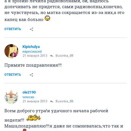
пусть они всех обойдут стороной!
ОТВЕТИТЬ
Angelo4ek
A
activist
19 января 2013
RainbowOfMoon
У меня с прошлой гистеры уже год прошел. Поэтому
решили повторить. Лучше уж сразу под одним
наркозом две операции
ОТВЕТИТЬ
Sweet_strawberry
guru
20 января 2013
Businka_88
Ну как поход к врачу? )
ОТВЕТИТЬ