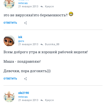
Показать спойлер
у меня сегодня с ночи поднялась температура,
держиться 37,5, всю ломает, слабость такая по всему
телу...но не нос , ни голо не болит...сегодня как раз в
гине записалась, и к терапевту хочу как-нить
поппасть на прием, хотя у них все расписано.. хз что
за вирусяка бродит в теле...
ОТВЕТИТЬ
Businka_88
veteran
21 января 2013
Sweet_strawberry
Ну перестаньте так себя настраивать! А если внутри
Вас уже есть пузожитель, а Вы такое говорите...Я
думаю, что все у Вас там хорошо! Порадуете нас тоже
приятной новостью! Вам удачи!
ОТВЕТИТЬ