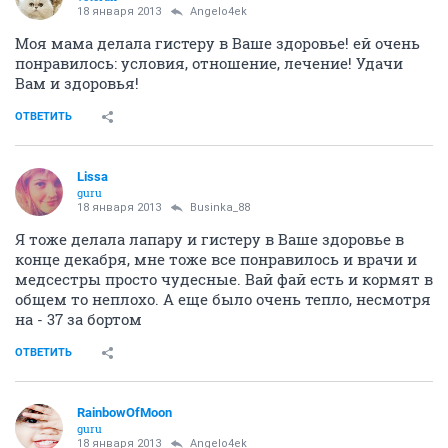
фотоаппарат. А правда , что беременным фотаться низзя?
это все из одного ряда с стричься, краситься нельзя,
вязать и т.д. и т.п. Просто приметы, в которые кто-то
верит, а кто-то нет. Я в них, например не верю, и
живу себе спокойно не заморачиваясь
По поводу слабой полоски, возможно овуляция была
позже чем обычно, возможно прогестерона не
хватает и нужна гормональная поддержка (но это
только по назначению врача). Я бы сдала кровь на
ХГЧ и прогестерон, по анализам все станет понятно
ОТВЕТИТЬ
Sweet_strawberry
guru
18 января 2013
Нюрок
Я на форумах читала, что у некоторых тесты
полосить вообще на 8-9 неделе начинают, и про
базальную температуру читала, что у некоторых