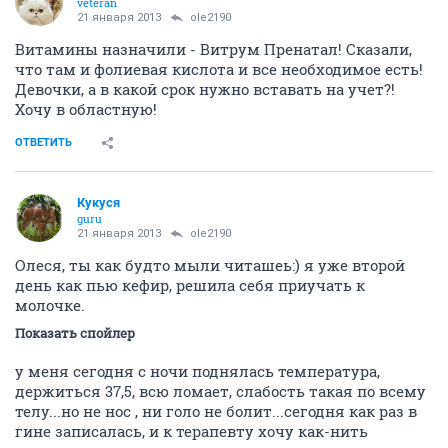
21 января 2013
Businka_88
Поздравляю!!!!!!!!!!!!
ОТВЕТИТЬ
Businka_88
veteran
21 января 2013
RainbowOfMoon
Спасибо! Знаете, как-то страшно...ответственность
такая!
ОТВЕТИТЬ
ole2190
veteran
21 января 2013
Businka_88
береги свою бусю!!!!
витамины еще никакие не пьешь?
ОТВЕТИТЬ