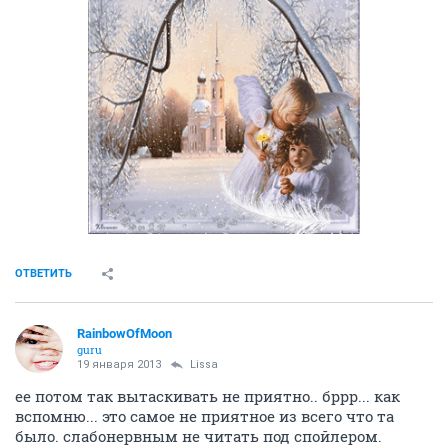
на - 37 за бортом
ОТВЕТИТЬ
RainbowOfMoon
guru
18 января 2013
Angelo4ek
Рита, а какие показания к гистере?
Lissa
, выводили вам трубку?
ОТВЕТИТЬ
Lissa
guru
19 января 2013
RainbowOfMoon
Да меня можно на ты)))
Нет, не выводили. Трубка была только в горле
интубационная на наркозе и ей мне сильнотгорло
поцарапали, потом болело малость
ОТВЕТИТЬ