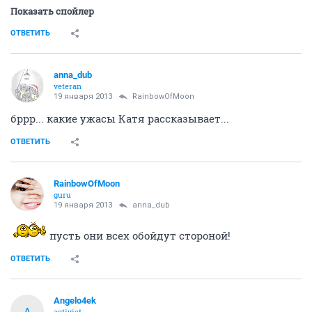
RainbowOfMoon
guru
19 января 2013
Lissa
видимо, мне одной ее вводили.. от врача, что ли
зависит?
или от того, что именно делали..
ОТВЕТИТЬ
Lissa
guru
19 января 2013
RainbowOfMoon
Да мне делали почти то же самое и врачи были
Назарова и Кухаренко, хотя я чувствовала 2 дня себя
таким шариком что может лучше бы ввели
ОТВЕТИТЬ
RainbowOfMoon
guru