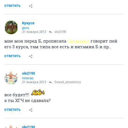
я со своим пессимизмом. Я правда за Вас очень рада.
ОТВЕТИТЬ
Businka_88
veteran
21 января 2013
ole2190
Витамины назначили - Витрум Пренатал! Сказали,
что там и фолиевая кислота и все необходимое есть!
Девочки, а в какой срок нужно вставать на учет?!
Хочу в областную!
ОТВЕТИТЬ
Кукуся
guru
21 января 2013
ole2190
Олеся, ты как будто мыли читашеь:) я уже второй
день как пью кефир, решила себя приучать к
молочке.