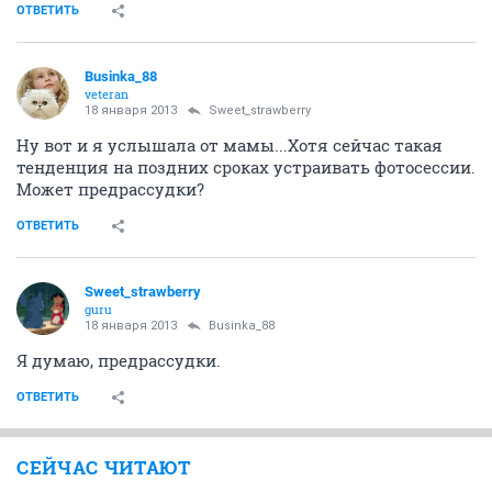
1
...
15
16
17
18
19
20
21
Businka_88
veteran
18 января 2013
Sweet_strawberry
Первый месяц)) Шесть тестов бракованными-то быть
не могут)))) Может я не так делаю?!)
ОТВЕТИТЬ
Sviti
veteran
18 января 2013
Businka_88
Моему тоже не верилось, он даже радоваться
отказался
А вот когда вторая полосочка стала яркой через
неделю, реакция была другой, зато у меня эфория
прошла, так как я с первого раза поняла, что это оно,
так что у нас этот такой долгожданный и