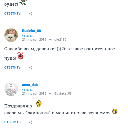
Businka_88
veteran
20 января 2013
Sweet_strawberry
Девочки, я теперь Два в одном! тьфу-тьфу-тьфу!
ОТВЕТИТЬ
Нюрок
experienced
20 января 2013
Businka_88
Поздравляю!!!
ОТВЕТИТЬ
Richie
veteran
21 января 2013
Businka_88
поздравляю