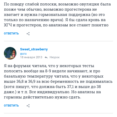
Sweet_strawberry
guru
18 января 2013
Businka_88
Я первый раз про такое слышу )))
ОТВЕТИТЬ
Businka_88
veteran
18 января 2013
Sweet_strawberry
Ну вот и я услышала от мамы...Хотя сейчас такая
тенденция на поздних сроках устраивать фотосессии.
Может предрассудки?
ОТВЕТИТЬ
Sweet_strawberry
guru
18 января 2013
Businka_88