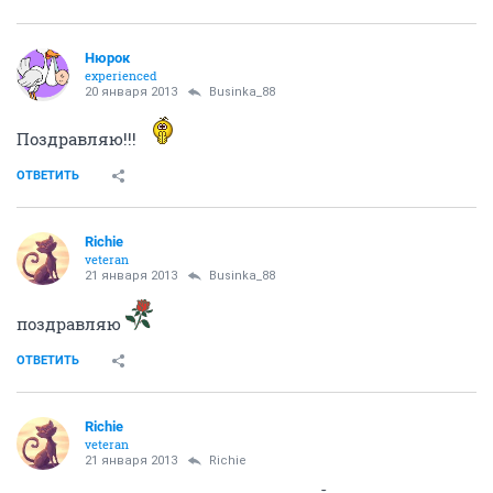
RainbowOfMoon
guru
19 января 2013
Lissa
ее потом так вытаскивать не приятно.. бррр... как
вспомню... это самое не приятное из всего что та
было. слабонервным не читать под спойлером.
Показать спойлер
ОТВЕТИТЬ
anna_dub
veteran
19 января 2013
RainbowOfMoon
бррр... какие ужасы Катя рассказывает...
ОТВЕТИТЬ
RainbowOfMoon
guru
19 января 2013
anna_dub