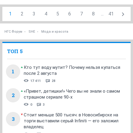
1
2
3
4
5
6
7
8
...
41
НГС.Форум
SHE
Мода и красота
ТОП 5
Кто тут воду мутит? Почему нельзя купаться
1
после 2 августа
17 411
28
«Привет, детишки!» Чего вы не знали о самом
2
страшном сериале 90-х
0
3
Стоит меньше 500 тысяч: в Новосибирске на
3
торги выставили серый Infiniti — его заложил
владелец