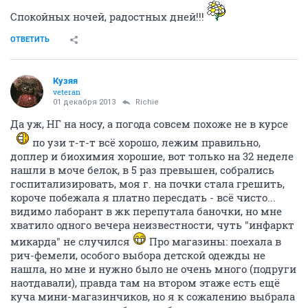
Спокойных ночей, радостных дней!!!
ОТВЕТИТЬ
Кузяя
veteran
01 декабря 2013
Richie
Да уж, НГ на носу, а погода совсем похоже не в курсе
по узи т-т-т всё хорошо, лежим правильно,
доплер и биохимия хорошие, вот только на 32 неделе
нашли в моче белок, в 5 раз превышен, собрались
госпитализировать, моя г. на почки стала грешить,
короче побежала я платно пересдать - всё чисто...
видимо лаборант в жк перепутала баночки, но мне
хватило одного вечера неизвестности, чуть "инфаркт
микарда" не случился
Про магазины: поехала в
рич-фемели, особого выбора детской одежды не
нашла, но мне и нужно было не очень много (подруги
наотдавали), правда там на втором этаже есть ещё
куча мини-магазинчиков, но я к сожалению выбрала