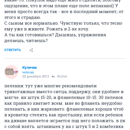
ощущение, что в этом плане еще поле непахано(( У
меня просто всегда так - все в последний момент, от
этого и страдаю.
С сыном все нормально. Чувствую только, что тесно
ему уже в животе. Рожать в 2-ке хочу.
А ты как готовишься? Дышишь, упражнения
делаешь, читаешь?
ОТВЕТИТЬ
Куличик
veteran
02 декабря 2013
Richie
пеленки: тут уже многие рекомендовали
трикотажные вместо ситца, поддержу, они удобнее и
мягче. их штук 15-20, и фланелевые 10-15. 30 пеленок
как правило хватает всем. мне во фланель неудобно
пеленать, в них жарковато. фланелевые хороши чтоб
в кроватку стелить как простынку, или если ребенок
на диване валяется-играется под него положить. в пк
с собой взять. штанишек у на с штук 5 и 2 комбезика