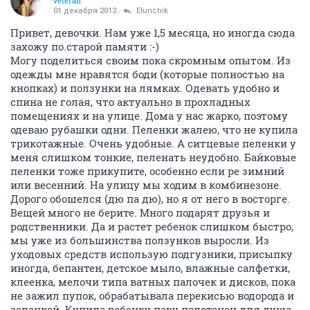
veteran
01 декабря 2013
Elunchik
Привет, девочки. Нам уже 1,5 месяца, но иногда сюда
захожу по.старой памяти :-)
Могу поделиться своим пока скромным опытом. Из
одежды мне нравятся боди (которые полностью на
кнопках) и ползунки на лямках. Одевать удобно и
спина не голая, что актуально в прохладных
помещениях и на улице. Дома у нас жарко, поэтому
одеваю рубашки одни. Пеленки жалею, что не купила
трикотажные. Очень удобные. А ситцевые пеленки у
меня слишком тонкие, пеленать неудобно. Байковые
пеленки тоже прикупите, особенно если ре зимний
или весенний. На улицу мы ходим в комбинезоне.
Дорого обошелся (дю па дю), но я от него в восторге.
Вещей много не берите. Много подарят друзья и
родственники. Да и растет ребенок слишком быстро,
мы уже из большинства ползунков выросли. Из
уходовых средств использую подгузники, присыпку
иногда, бепантен, детское мыло, влажные салфетки,
клеенка, мелочи типа ватных палочек и дисков, пока
не зажил пупок, обрабатывала перекисью водорода и
зеленкой. Купила ребенку пару полотенец для душа