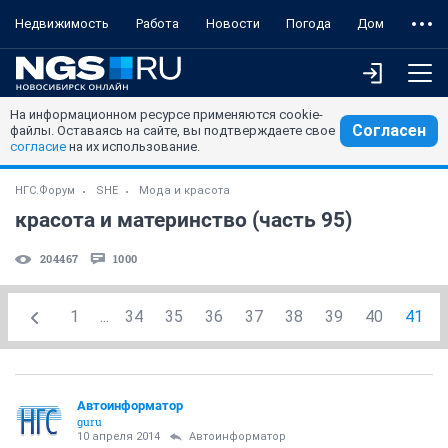
Недвижимость
Работа
Новости
Погода
Дом
На информационном ресурсе применяются cookie-
Согласен
файлы. Оставаясь на сайте, вы подтверждаете свое
согласие
на их использование.
НГС.Форум
SHE
Мода и красота
красота и материнство (часть 95)
204467
1000
1
...
34
35
36
37
38
39
40
41
Автоинформатор
guru
10 апреля 2014
Автоинформатор