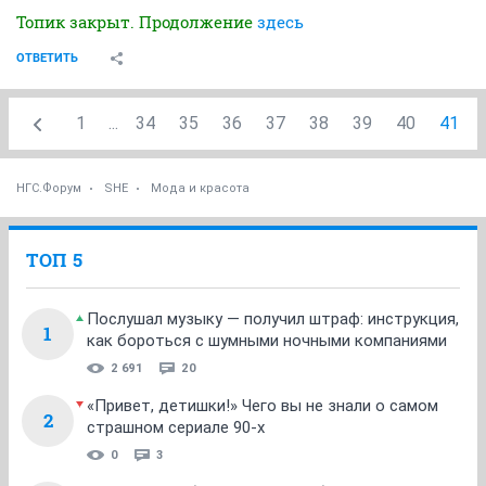
Топик закрыт. Продолжение
здесь
ОТВЕТИТЬ
1
...
34
35
36
37
38
39
40
41
НГС.Форум
SHE
Мода и красота
ТОП 5
Послушал музыку — получил штраф: инструкция,
1
как бороться с шумными ночными компаниями
2 691
20
«Привет, детишки!» Чего вы не знали о самом
2
страшном сериале 90-х
0
3