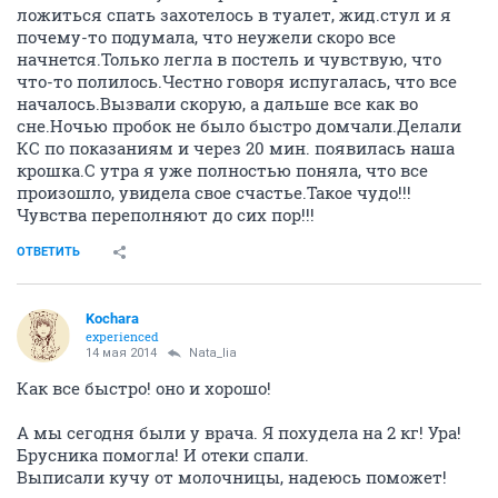
ложиться спать захотелось в туалет, жид.стул и я
почему-то подумала, что неужели скоро все
начнется.Только легла в постель и чувствую, что
что-то полилось.Честно говоря испугалась, что все
началось.Вызвали скорую, а дальше все как во
сне.Ночью пробок не было быстро домчали.Делали
КС по показаниям и через 20 мин. появилась наша
крошка.С утра я уже полностью поняла, что все
произошло, увидела свое счастье.Такое чудо!!!
Чувства переполняют до сих пор!!!
ОТВЕТИТЬ
Kochara
experienced
14 мая 2014
Nata_lia
Как все быстро! оно и хорошо!
А мы сегодня были у врача. Я похудела на 2 кг! Ура!
Брусника помогла! И отеки спали.
Выписали кучу от молочницы, надеюсь поможет!