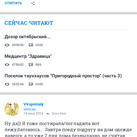
ОТВЕТИТЬ
СЕЙЧАС ЧИТАЮТ
Дозор октябрьский...
209930
1000
Медцентр "Здравица"
478443
886
Поселок таунхаусов "Пригородный простор" (часть 3)
355204
1000
Virupomaly
veteran
14 мая 2014
Divichka
Ну да)) Я тоже постирала/погладила вот
лежу,батонюсь... Завтра поеду подругу на дом одежде
навещу, а то уже 2 дня дома безвылазно, не считая