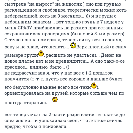
смотрела "на вырост" на животик ) оно под грудью
расклешенное и свободное, теоретически можно хоть
небеременной, хоть на 9 месяцев... ))) и в груди с
небольшим запасом... вот только грудь к 7 неделе у
меня СРАЗУ прибавилась на размер при остальных
сохранившихся пропорциях (был свой 5-ый размер)...
Сейчас пошла померила, теперь сижу вся в соплях,
реву и не знаю, что делать...
Верх плотный (в силу
размера груди
, расшить не удасться)... Денег на
новое платье нет и не предвидится... А оно тако-о-ое
красивое... видимо, было... ((
не подрассчитала я, что у нас все с 1-2 попыток
получится (т-т-т, пусть все хорошо и дальше будет,
это безусловно важнее всего все-таки
),
ориентировалась на друзей, которые больше чем по
полгода старались
вот теперь мозг на 2 части разрывается: и платье до
слез жалко... и успокаиваю себя, что ляльке сейчас
вредно, чтобы я психовала...