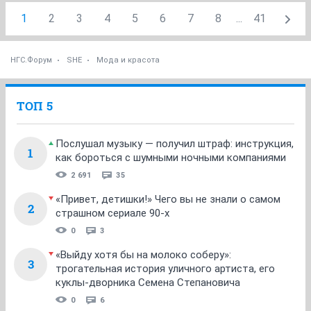
1
2
3
4
5
6
7
8
...
41
НГС.Форум
SHE
Мода и красота
ТОП 5
Послушал музыку — получил штраф: инструкция,
1
как бороться с шумными ночными компаниями
2 691
35
«Привет, детишки!» Чего вы не знали о самом
2
страшном сериале 90-х
0
3
«Выйду хотя бы на молоко соберу»:
3
трогательная история уличного артиста, его
куклы-дворника Семена Степановича
0
6