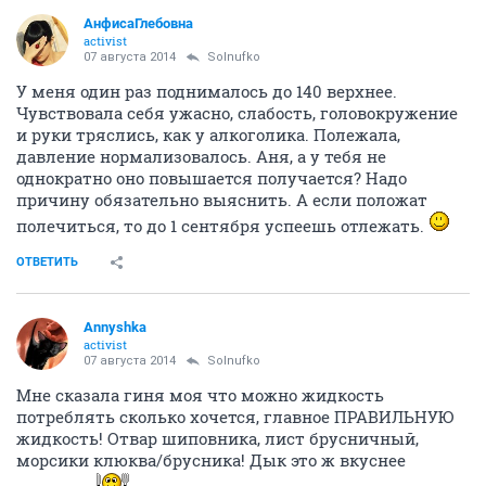
АнфисаГлебовна
activist
07 августа 2014
Solnufko
У меня один раз поднималось до 140 верхнее.
Чувствовала себя ужасно, слабость, головокружение
и руки тряслись, как у алкоголика. Полежала,
давление нормализовалось. Аня, а у тебя не
однократно оно повышается получается? Надо
причину обязательно выяснить. А если положат
полечиться, то до 1 сентября успеешь отлежать.
ОТВЕТИТЬ
Annyshka
activist
07 августа 2014
Solnufko
Мне сказала гиня моя что можно жидкость
потреблять сколько хочется, главное ПРАВИЛЬНУЮ
жидкость! Отвар шиповника, лист брусничный,
морсики клюква/брусника! Дык это ж вкуснее