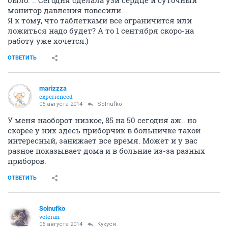
было. .. Сегодня сделала узи сердце и суточный
монитор давления повесили...
Я к тому, что таблетками все ограничится или
ложиться надо будет? А то 1 сентября скоро-на
работу уже хочется:)
ОТВЕТИТЬ
marizzza
experienced
06 августа 2014
Solnufko
У меня наоборот низкое, 85 на 50 сегодня аж.. но
скорее у них здесь приборчик в больничке такой
интересный, занижает все время. Может и у вас
разное показывает дома и в больние из-за разных
приборов.
ОТВЕТИТЬ
Solnufko
veteran
06 августа 2014
Кукуся