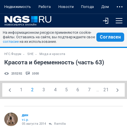
Недвижимость
Работа
Новости
Погода
Дом
На информационном ресурсе применяются cookie-
Согласен
файлы. Оставаясь на сайте, вы подтверждаете свое
согласие
на их использование.
НГС.Форум
SHE
Мода и красота
Красота и беременность (часть 63)
255292
1000
1
2
3
4
5
6
7
...
21
дкн
v.i.p.
05 августа 2014
Ramilla