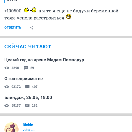
+100500
а я то я еще не будучи беременной
тоже успела расстроиться
ОТВЕТИТЬ
СЕЙЧАС ЧИТАЮТ
Целый год на арене Мадам Помпадур
4290
29
О гостеприимстве
92172
407
Блиндаж, 26.05, 18:00
45157
282
Richie
veteran