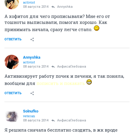
activist
08 августа 2014
Annyshka
А хофитол для чего прописывали? Мне его от
тошноты выписывали, помогал хорошо. Как
принимать начала, сразу легче стало.
ОТВЕТИТЬ
Annyshka
activist
08 августа 2014
АнфисаГлебовна
Активизирует работу почек и печени, я так поняла,
вообщем для
пописить и покакать
ОТВЕТИТЬ
Solnufko
veteran
08 августа 2014
АнфисаГлебовна
Я решила сначала бесплатно сходить, в жк вроде