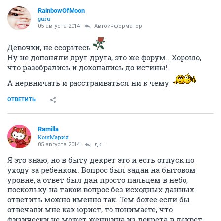
RainbowOfMoon
guru
05 августа 2014
Автоинформатор
Девочки, не ссорьтесь
Ну не допоняли друг друга, это же форум.. Хорошо,
что разобрались и докопались до истины!
А нервничать и расстраиваться ни к чему
ОТВЕТИТЬ
Ramilla
КошМария
05 августа 2014
дкн
Я это знаю, но в быту декрет это и есть отпуск по
уходу за ребенком. Вопрос был задан на бытовом
уровне, а ответ был дан просто пальцем в небо,
поскольку на такой вопрос без исходных данных
ответить можно именно так. Тем более если бы
отвечали мне как юрист, то понимаете, что
физически не может женщина из декрета в декрет