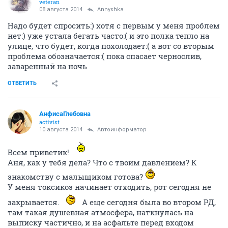
veteran
08 августа 2014
Annyshka
Надо будет спросить:) хотя с первым у меня проблем
нет:) уже устала бегать часто:( и это полка тепло на
улице, что будет, когда похолодает:( а вот со вторым
проблема обозначается:( пока спасает чернослив,
заваренный на ночь
ОТВЕТИТЬ
АнфисаГлебовна
activist
10 августа 2014
Автоинформатор
Всем приветик!
Аня, как у тебя дела? Что с твоим давлением? К
знакомству с малыщиком готова?
У меня токсикоз начинает отходить, рот сегодня не
закрывается.
А еще сегодня была во втором РД,
там такая душевная атмосфера, наткнулась на
выписку частично, и на асфальте перед входом