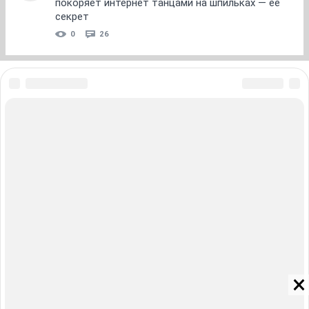
покоряет интернет танцами на шпильках — ее
секрет
0
26
ЗНАКОМСТВА В НОВОСИБИРСКЕ
ПОГОДА В НОВОСИБИРСКЕ
ПРОБКИ В НОВОСИБИРСКЕ
ФОРУМЫ В НОВОСИБИРСКЕ
ТЕЛЕПРОГРАММА В НОВОСИБИРСКЕ
АФИША В НОВОСИБИРСКЕ
ГОРОСКОП
КУРСЫ ВАЛЮТ В НОВОСИБИРСКЕ
ТУРИЗМ В НОВОСИБИРСКЕ
ПРОМОКОДЫ В НОВОСИБИРСКЕ
РЕКЛАМА В НОВОСИБИРСКЕ
Полная версия