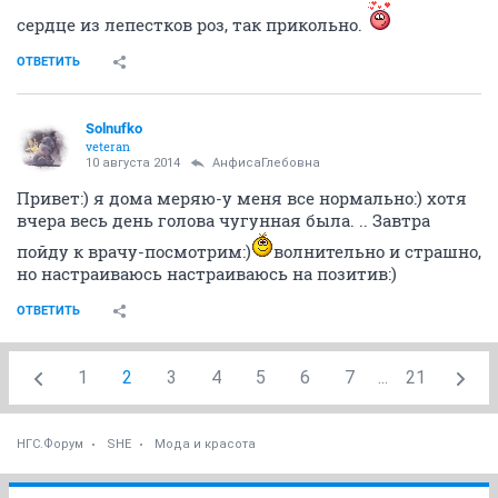
сердце из лепестков роз, так прикольно.
ОТВЕТИТЬ
Solnufko
veteran
10 августа 2014
АнфисаГлебовна
Привет:) я дома меряю-у меня все нормально:) хотя
вчера весь день голова чугунная была. .. Завтра
пойду к врачу-посмотрим:)
волнительно и страшно,
но настраиваюсь настраиваюсь на позитив:)
ОТВЕТИТЬ
1
2
3
4
5
6
7
...
21
НГС.Форум
SHE
Мода и красота