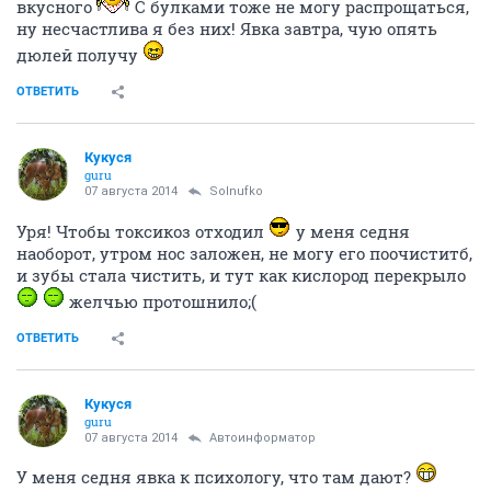
вкусного
С булками тоже не могу распрощаться,
ну несчастлива я без них! Явка завтра, чую опять
дюлей получу
ОТВЕТИТЬ
Кукуся
guru
07 августа 2014
Solnufko
Уря! Чтобы токсикоз отходил
у меня седня
наоборот, утром нос заложен, не могу его поочиститб,
и зубы стала чистить, и тут как кислород перекрыло
желчью протошнило;(
ОТВЕТИТЬ
Кукуся
guru
07 августа 2014
Автоинформатор
У меня седня явка к психологу, что там дают?