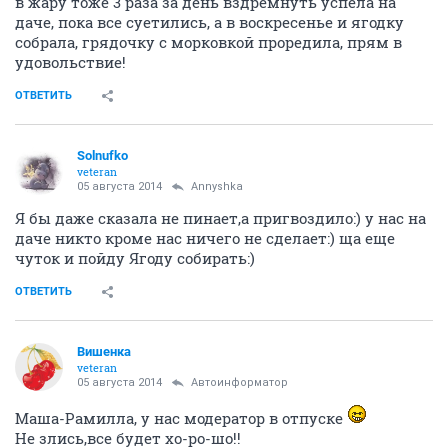
в жару тоже 3 раза за день вздремнуть успела на
даче, пока все суетились, а в воскресенье и ягодку
собрала, грядочку с морковкой проредила, прям в
удовольствие!
ОТВЕТИТЬ
Solnufko
veteran
05 августа 2014
Annyshka
Я бы даже сказала не пинает,а пригвоздило:) у нас на
даче никто кроме нас ничего не сделает:) ща еще
чуток и пойду Ягоду собирать:)
ОТВЕТИТЬ
Вишенка
veteran
05 августа 2014
Автоинформатор
Маша-Рамилла, у нас модератор в отпуске
Не злись,все будет хо-ро-шо!!