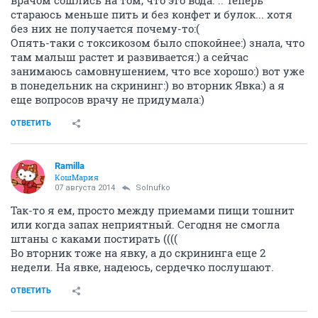
врачом сошлись на том, что это вода. .. Теперь
стараюсь меньше пить и без конфет и булок... хотя
без них не получается почему-то:(
Опять-таки с токсикозом было спокойнее:) знала, что
там малыш растет и развивается:) а сейчас
занимаюсь самовнушением, что все хорошо:) вот уже
в понедельник на скрининг:) во вторник Явка:) а я
еще вопросов врачу не придумала:)
ОТВЕТИТЬ
Ramilla
КошМария
07 августа 2014
Solnufko
Так-то я ем, просто между приемами пищи тошнит
или когда запах неприятный. Сегодня не смогла
штаны с каками постирать ((((
Во вторник тоже на явку, а до скрининга еще 2
недели. На явке, надеюсь, сердечко послушают.
ОТВЕТИТЬ