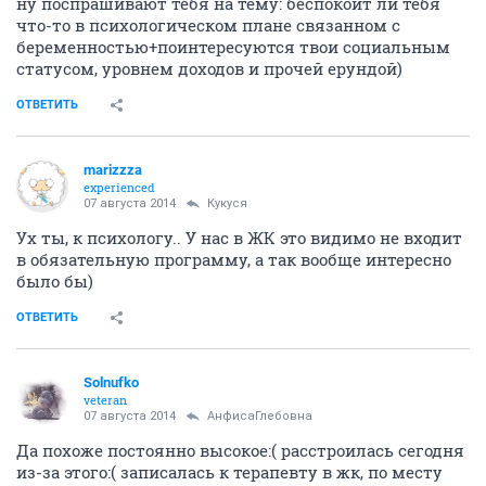
ну поспрашивают тебя на тему: беспокоит ли тебя
что-то в психологическом плане связанном с
беременностью+поинтересуются твои социальным
статусом, уровнем доходов и прочей ерундой)
ОТВЕТИТЬ
marizzza
experienced
07 августа 2014
Кукуся
Ух ты, к психологу.. У нас в ЖК это видимо не входит
в обязательную программу, а так вообще интересно
было бы)
ОТВЕТИТЬ
Solnufko
veteran
07 августа 2014
АнфисаГлебовна
Да похоже постоянно высокое:( расстроилась сегодня
из-за этого:( записалась к терапевту в жк, по месту