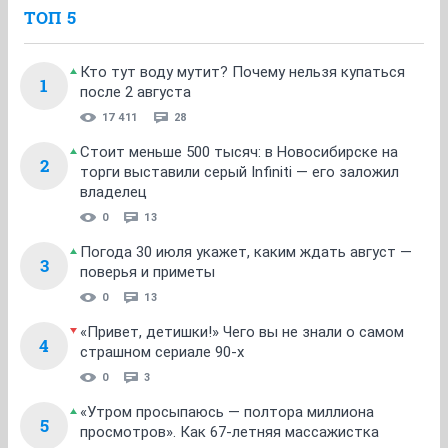
ТОП 5
Кто тут воду мутит? Почему нельзя купаться
1
после 2 августа
17 411
28
Стоит меньше 500 тысяч: в Новосибирске на
2
торги выставили серый Infiniti — его заложил
владелец
0
13
Погода 30 июля укажет, каким ждать август —
3
поверья и приметы
0
13
«Привет, детишки!» Чего вы не знали о самом
4
страшном сериале 90-х
0
3
«Утром просыпаюсь — полтора миллиона
5
просмотров». Как 67-летняя массажистка