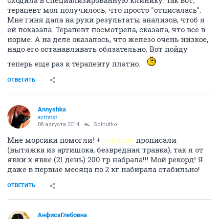
сходила в специализированную клинику. Так вот,
терапевт моя получилось, что просто "отписалась".
Мне гиня дала на руки результаты анализов, чтоб я
ей показала. Терапевт посмотрела, сказала, что все в
норме. А на деле оказалось, что железо очень низкое,
надо его останавливать обязательно. Вот пойду
теперь еще раз к терапевту платно.
ОТВЕТИТЬ
Annyshka
activist
08 августа 2014
Solnufko
Мне морсики помогли! +
хофитол
прописали
(вытяжка из артишока, безвредная травка), так я от
явки к явке (21 день) 200 гр набрала!!! Мой рекорд! Я
даже в первые месяца по 2 кг набирала стабильно!
ОТВЕТИТЬ
АнфисаГлебовна