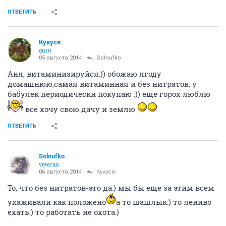
ОТВЕТИТЬ
Кукуся
guru
05 августа 2014
Solnufko
Аня, витаминизируйся:)) обожаю ягоду
домашнюю,самая витаминная и без нитратов, у
бабулек периодически покупаю :)) еще горох люблю
все хочу свою дачу и землю
ОТВЕТИТЬ
Solnufko
veteran
06 августа 2014
Кукуся
То, что без нитратов-это да:) мы бы еще за этим всем
ухаживали как положено
а то шашлык:) то лениво
ехать:) то работать не охота:)