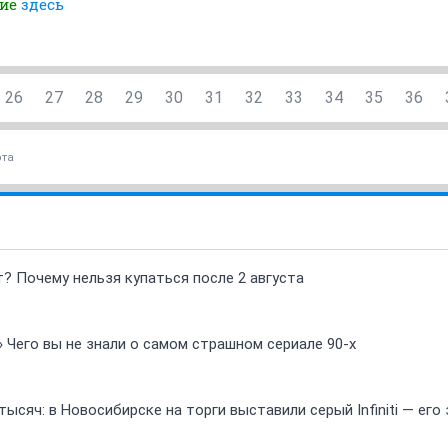
ние
здесь
26
27
28
29
30
31
32
33
34
35
36
ота
т? Почему нельзя купаться после 2 августа
» Чего вы не знали о самом страшном сериале 90-х
ысяч: в Новосибирске на торги выставили серый Infiniti — ег