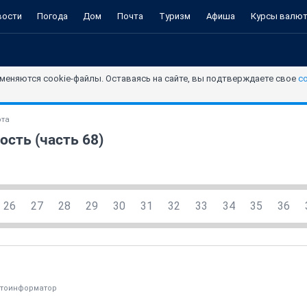
вости
Погода
Дом
Почта
Туризм
Афиша
Курсы валю
меняются cookie-файлы. Оставаясь на сайте, вы подтверждаете свое
с
ота
ость (часть 68)
26
27
28
29
30
31
32
33
34
35
36
тоинформатор