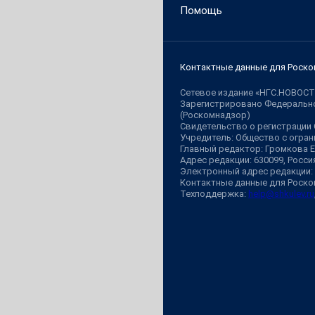
Помощь
Контактные данные для Роско
Сетевое издание «НГС.НОВОСТ
Зарегистрировано Федерально
(Роскомнадзор)
Свидетельство о регистрации
Учредитель: Общество с огр
Главный редактор: Громкова 
Адрес редакции: 630099, Россия,
Электронный адрес редакции:
Контактные данные для Роско
Техподдержка:
help@shkulev.ru