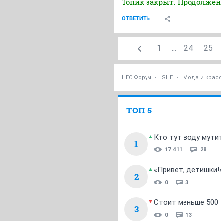
Топик закрыт. Продолже
ОТВЕТИТЬ
1
...
24
25
НГС.Форум
SHE
Мода и крас
ТОП 5
Кто тут воду мути
1
17 411
28
«Привет, детишки!
2
0
3
Стоит меньше 500 т
3
0
13