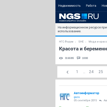
Недвижимость
Работа
Но
На информационном ресурсе при
использование.
НГС.Форум
SHE
Мода и крас
Красота и беременн
316585
1000
1
...
24
25
Автоинформатор
guru
05 сентября 2015
Ав