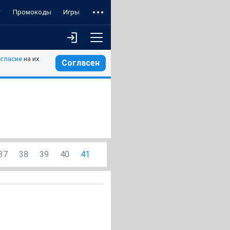
т
Промокоды
Игры
огласие
на их
Согласен
37
38
39
40
41