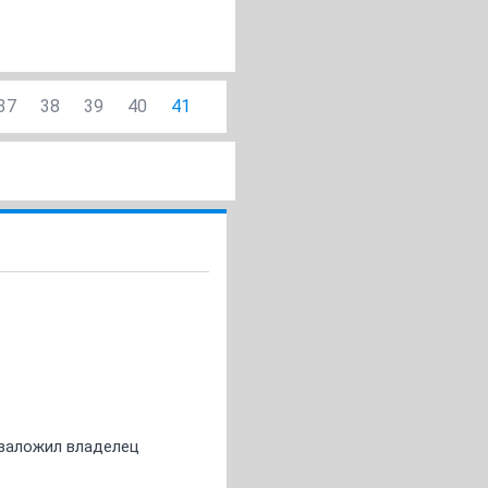
37
38
39
40
41
о заложил владелец