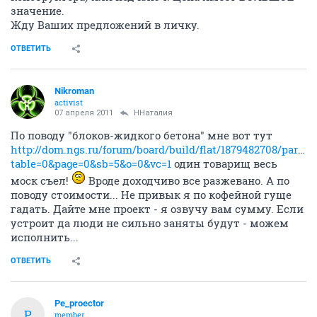
значение.
Жду Ваших предложений в личку.
ОТВЕТИТЬ
Nikroman
activist
07 апреля 2011
ННаталия
По поводу "блоков-жидкого бетона" мне вот тут
http://dom.ngs.ru/forum/board/build/flat/1879482708/part/2?
table=0&page=0&sb=5&o=0&vc=1
один товарищ весь
моск съел!
Вроде доходчиво все разжевано. А по
поводу стоимости... Не привык я по кофейной гуще
гадать. Дайте мне проект - я озвучу вам сумму. Если
устроит да люди не сильно заняты будут - можем
исполнить...
ОТВЕТИТЬ
Pe_proector
P
member