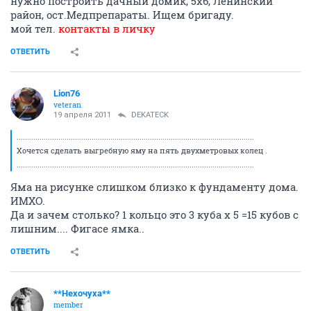
нужно построить дачный домик, 5х6, Ленинский
район, ост.Медпрепараты. Ищем бригаду.
мой тел.
контакты в личку
ОТВЕТИТЬ
Lion76
veteran
19 апреля 2011
DEKATECK
..................................................................................................................
Хочется сделать выгребную яму на пять двухметровых колец .
..................................................................................................................
Яма на рисунке слишком близко к фундаменту дома.
ИМХО.
Да и зачем столько? 1 кольцо это 3 куба х 5 =15 кубов с
лишним.... Фигасе ямка..
ОТВЕТИТЬ
**Нехочуха**
member