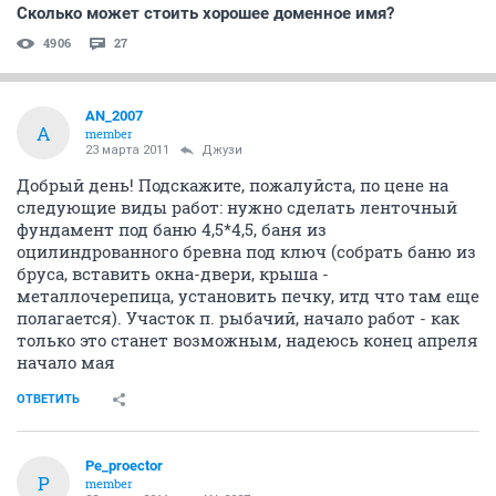
Сколько может стоить хорошее доменное имя?
4906
27
AN_2007
A
member
23 марта 2011
Джузи
Добрый день! Подскажите, пожалуйста, по цене на
следующие виды работ: нужно сделать ленточный
фундамент под баню 4,5*4,5, баня из
оцилиндрованного бревна под ключ (собрать баню из
бруса, вставить окна-двери, крыша -
металлочерепица, установить печку, итд что там еще
полагается). Участок п. рыбачий, начало работ - как
только это станет возможным, надеюсь конец апреля
начало мая
ОТВЕТИТЬ
Pe_proector
P
member