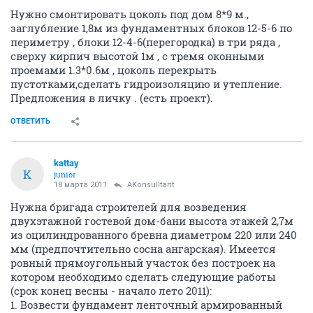
Нужно смонтировать цоколь под дом 8*9 м.,
заглубление 1,8м из фундаментных блоков 12-5-6 по
периметру , блоки 12-4-6(перегородка) в три ряда ,
сверху кирпич высотой 1м , с тремя оконными
проемами 1.3*0.6м , цоколь перекрыть
пустотками,сделать гидроизоляцию и утепление.
Предложения в личку . (есть проект).
ОТВЕТИТЬ
kattay
K
junior
18 марта 2011
AKonsulltant
Нужна бригада строителей для возведения
двухэтажной гостевой дом-бани высота этажей 2,7м
из оцилиндрованного бревна диаметром 220 или 240
мм (предпочтительно сосна ангарская). Имеется
ровный прямоугольный участок без построек на
котором необходимо сделать следующие работы
(срок конец весны - начало лето 2011):
1. Возвести фундамент ленточный армированный