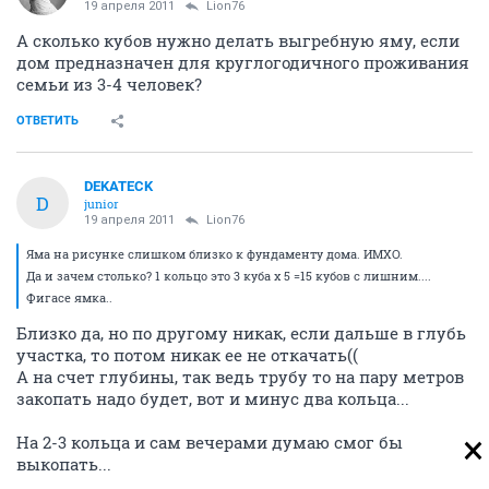
19 апреля 2011
Lion76
А сколько кубов нужно делать выгребную яму, если
дом предназначен для круглогодичного проживания
семьи из 3-4 человек?
ОТВЕТИТЬ
DEKATECK
D
junior
19 апреля 2011
Lion76
Яма на рисунке слишком близко к фундаменту дома. ИМХО.
Да и зачем столько? 1 кольцо это 3 куба х 5 =15 кубов с лишним....
Фигасе ямка..
Близко да, но по другому никак, если дальше в глубь
участка, то потом никак ее не откачать((
А на счет глубины, так ведь трубу то на пару метров
закопать надо будет, вот и минус два кольца...
На 2-3 кольца и сам вечерами думаю смог бы
выкопать...