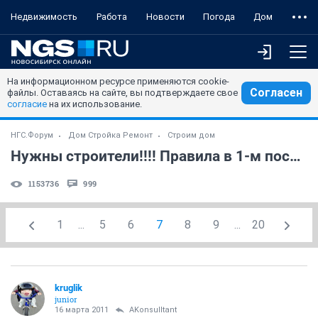
Недвижимость
Работа
Новости
Погода
Дом
На информационном ресурсе применяются cookie-
Согласен
файлы. Оставаясь на сайте, вы подтверждаете свое
согласие
на их использование.
НГС.Форум
Дом Стройка Ремонт
Строим дом
Нужны строители!!!! Правила в 1-м посте топика
1153736
999
1
...
5
6
7
8
9
...
20
kruglik
junior
16 марта 2011
AKonsulltant