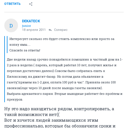
ОТВЕТИТЬ
DEKATECK
D
junior
18 апреля 2011
Солярис
Интересует сколько это будет стоить комплексно или просто за
копку ямы....
Спасибо за ответы!
Две недели назад срочно понадобился помошник в частный дом на 1-
2 раза в неделю.( парень, который работал 10 лет, получил жилье и
переехал достаточно далеко).Совсем было собралась ехать к
Хилокскому, на джигит-базар. Но потом дала обьявление в
газету,"примем на 1-2 дня, оплата 100 руб в час". Приняла около 100
звонков(еще через 10 дней после выхода газеты звонили).
Выбрала адекватного парня. Вторые выходные работает без проблем и
прекуров.
Ну это надо находиться рядом, контролировать, а
такой возможности нет((
Вот и хочется людей занимающихся этим
профессионально, которые бы обозначили сроки и